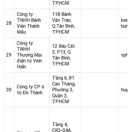
TP.HCM
Công ty
118 Bành
TNHH Bệnh
Văn Trân,
benh
28
Viện Thánh
Q.Tân Bình,
hung
Mẫu
TP.HCM
Công ty
12 Bàu Cát
TNHH
3, P13, Q
29
Thương Mại
vphc
Tân Bình,
điện tử Vinh
TPHCM
Hiển
Tầng 6, 81
Cao Thắng,
Công ty CP ô
30
Phường 3,
huy.
tô Đô Thành
Quận 3,
TP.HCM
Tầng 4,
CR3-04A,