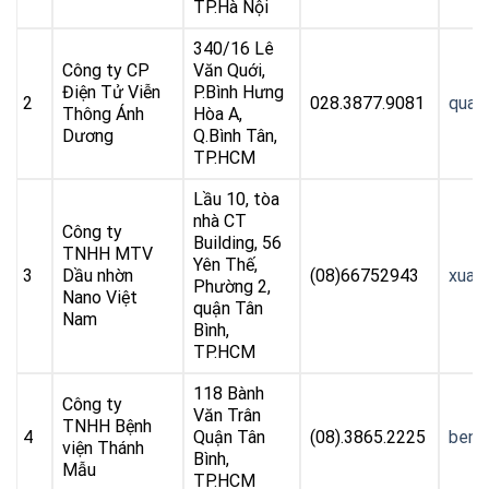
TP.Hà Nội
340/16 Lê
Công ty CP
Văn Quới,
Điện Tử Viễn
P.Bình Hưng
2
028.3877.9081
quan
Thông Ánh
Hòa A,
Dương
Q.Bình Tân,
TP.HCM
Lầu 10, tòa
nhà CT
Công ty
Building, 56
TNHH MTV
Yên Thế,
3
Dầu nhờn
(08)66752943
xuan
Phường 2,
Nano Việt
quận Tân
Nam
Bình,
TP.HCM
118 Bành
Công ty
Văn Trân
TNHH Bệnh
4
Quận Tân
(08).3865.2225
benh
viện Thánh
Bình,
Mẫu
TP.HCM