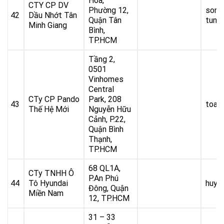
Hòa,
CTY CP DV
Phường 12,
sonh
42
Dầu Nhớt Tân
Quận Tân
tung
Minh Giang
Bình,
TP.HCM
Tầng 2,
0501
Vinhomes
Central
CTy CP Pando
Park, 208
43
toan
Thế Hệ Mới
Nguyễn Hữu
Cảnh, P.22,
Quận Bình
Thạnh,
TP.HCM
68 QL1A,
CTy TNHH Ô
P.An Phú
44
Tô Hyundai
huy.
Đông, Quận
Miền Nam
12, TP.HCM
31 – 33