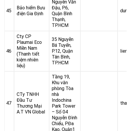
Nguyễn Văn
Bảo hiểm Bưu
Đậu, P.6,
45
dung
điện Gia Định
Quận Bình
Thạnh,
TP.HCM
Cty CP
35 Nguyễn
Plaumai Eco
Bá Tuyển,
Miền Nam
46
P.12, Quận
lien
(Thanh tiết
Tân Bình,
kiệm nhiên
TP.HCM
liệu)
Tầng 19,
Khu văn
phòng Tòa
CTy TNHH
nhà
Đầu Tư
Indochina
47
than
Thương Mại
Park Tower
A.T VN Global
– Số 04
Nguyễn Đình
Chiểu, P.Đa
Kao, Quận1