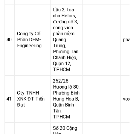
Lầu 2, tòa
nhà Helios,
đường số 3,
công viên
Công ty Cổ
phần mềm
40
Phần DFM-
Quang
pham
Engineering
Trung,
Phường Tân
Chánh Hiệp,
Quận 12,
TP.HCM
252/28
Hương lộ 80,
Cty TNHH
Phường Bình
41
XNK ĐT Tiến
Hưng Hòa B,
voxe
Đạt
Quận Bình
Tân,
TP.HCM
Số 20 Cộng