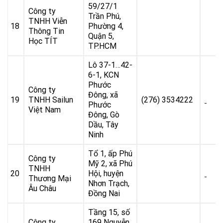
59/27/1
Công ty
Trần Phú,
TNHH Viễn
18
Phường 4,
Thông Tin
Quận 5,
Học TÍT
TP.HCM
Lô 37-1…42-
6-1, KCN
Phước
Công ty
Đông, xã
19
TNHH Sailun
(276) 3534222
Phước
Việt Nam
Đông, Gò
Dầu, Tây
Ninh
Tổ 1, ấp Phú
Công ty
Mỹ 2, xã Phú
TNHH
20
Hội, huyện
Thương Mại
Nhơn Trạch,
Âu Châu
Đồng Nai
Tầng 15, số
Công ty
169 Nguyễn