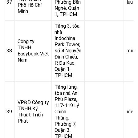
37
Phường Bến
luut
Phố Hồ Chí
Nghé, Quận
Minh
1, TP.HCM
Tầng 3, tòa
nhà
Indochina
Công ty
Park Tower,
TNHH
38
số 4 Nguyễn
minh
Easybook Việt
Đình Chiểu,
Nam
P. Đa Kao,
Quận 1,
TPHCM
Tầng lửng,
tòa nhà An
Phú Plaza,
VPĐD Công ty
117-119 Lý
TNHH Kỹ
39
Chính
idem
Thuật Triển
Thắng,
Phát
Phường 7,
Quận 3,
TP.HCM