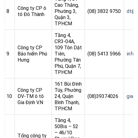
Cao Thắng,
Công ty CP ô
8
Phường 3,
(08) 3832 9750
dt@d
tô Đô Thành
Quận 3,
TP.HCM
Tầng 4,
CR3-04A,
Công ty CP
109 Tôn Dật
9
Bảo hiểm Phú
Tiên,
(08) 5413 5966
info
Hưng
Phường Tân
Phú, Quận 7,
TP.HCM
161 Bùi Đình
Công ty CP
Túy, Phường
10
DV-TM ô tô
24, Quận
(08)39374026
giad
Gia Định V.N
Bình Thạnh,
TP.HCM
Tầng 4,
50Bis – 52
– 46/10
Tổng công ty