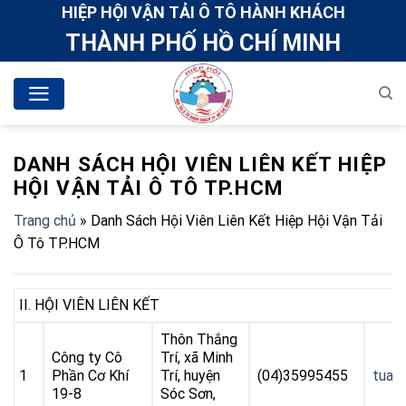
Skip
HIỆP HỘI VẬN TẢI Ô TÔ HÀNH KHÁCH
to
THÀNH PHỐ HỒ CHÍ MINH
content
DANH SÁCH HỘI VIÊN LIÊN KẾT HIỆP
HỘI VẬN TẢI Ô TÔ TP.HCM
Trang chủ
»
Danh Sách Hội Viên Liên Kết Hiệp Hội Vận Tải
Ô Tô TP.HCM
II. HỘI VIÊN LIÊN KẾT
Thôn Thắng
Công ty Cô
Trí, xã Minh
1
Phần Cơ Khí
Trí, huyện
(04)35995455
tuan
19-8
Sóc Sơn,