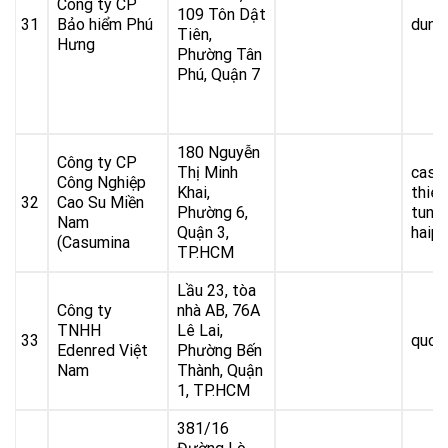
Công ty CP
109 Tôn Dật
31
Bảo hiểm Phú
dung
Tiên,
Hưng
Phường Tân
Phú, Quận 7
180 Nguyễn
Công ty CP
Thị Minh
casu
Công Nghiệp
Khai,
thie
32
Cao Su Miền
Phường 6,
tung
Nam
Quận 3,
haip
(Casumina
TP.HCM
Lầu 23, tòa
Công ty
nhà AB, 76A
TNHH
Lê Lai,
33
quoc
Edenred Việt
Phường Bến
Nam
Thành, Quận
1, TP.HCM
381/16