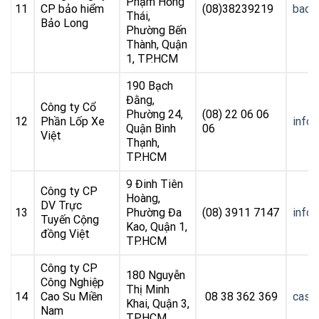
Phạm Hồng
11
CP bảo hiểm
(08)38239219
baol
Thái,
Bảo Long
Phường Bến
Thành, Quận
1, TP.HCM
190 Bạch
Đằng,
Công ty Cổ
Phường 24,
(08) 22 06 06
12
Phần Lốp Xe
info
Quận Bình
06
Việt
Thạnh,
TP.HCM
9 Đinh Tiên
Công ty CP
Hoàng,
DV Trực
13
Phường Đa
(08) 3911 7147
info
Tuyến Cộng
Kao, Quận 1,
đồng Việt
TP.HCM
Công ty CP
180 Nguyễn
Công Nghiệp
Thị Minh
14
Cao Su Miền
08 38 362 369
casu
Khai, Quận 3,
Nam
TP.HCM