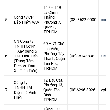
117 – 119
Lý Chính
Công ty CP
Thắng,
5
(08) 3622 0000
cont
Bảo Hiểm AAA
Phường 7,
Quận 3,
TP.HCM
CN Công ty
69 – 71 Chế
TNHH Cơ khí
Lan Viên,
– Xây dựng &
Phường Tây
6
TM Tiên Tiến
(08)38143838
tient
Thạnh, Quận
(Trung Tâm
Tân Phú,
Dịch Vụ Đậu
TP.HCM
Xe Tiên Tiến)
12 Bàu Cát,
Công ty
Phường 13,
TNHH TM
7
Quận Tân
(08)6296 3926
vphc
Điện Tử Vinh
Bình,
Hiển
TPHCM
Tầng 7, 81