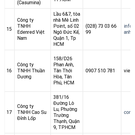
(Casumina)
Lầu 6&7, tòa
Công ty
nhà Mê Linh
TNHH
Point, số 02
(028) 73 03 66
info
15
Edenred Việt
Ngô Đức Kế,
99
anh.
Nam
Quận 1, Tp
HCM
158/D26
Công ty
Phan Anh,
16
TNHH Thuần
Tân Thới
0907 510 781
viet
Dương
Hòa, Tân
Phú, HCM
381/16
Đường Lò
Công ty
Lu, Phường
17
TNHH Cao Su
cong
Trường
Đỉnh Lốp
Thạnh, Quận
9, TP.HCM