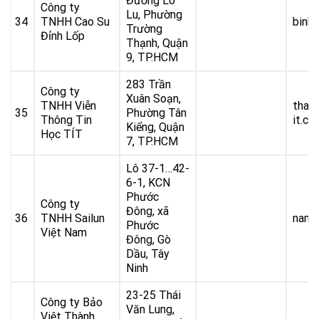
Đường Lò
Công ty
Lu, Phường
34
TNHH Cao Su
binh
Trường
Đỉnh Lốp
Thạnh, Quận
9, TP.HCM
283 Trần
Công ty
Xuân Soạn,
TNHH Viễn
than
35
Phường Tân
Thông Tin
it.co
Kiểng, Quận
Học TÍT
7, TP.HCM
Lô 37-1…42-
6-1, KCN
Phước
Công ty
Đông, xã
36
TNHH Sailun
namv
Phước
Việt Nam
Đông, Gò
Dầu, Tây
Ninh
23-25 Thái
Công ty Bảo
Văn Lung,
Việt Thành