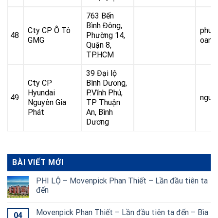
763 Bến
Bình Đông,
Cty CP Ô Tô
phuo
48
Phường 14,
GMG
oanh
Quận 8,
TP.HCM
39 Đại lộ
Cty CP
Bình Dương,
Hyundai
P.Vĩnh Phú,
49
nguy
Nguyên Gia
TP Thuận
Phát
An, Bình
Dương
BÀI VIẾT MỚI
PHI LỘ – Movenpick Phan Thiết – Lần đầu tiên ta
đến
Movenpick Phan Thiết – Lần đầu tiên ta đến – Bìa
04