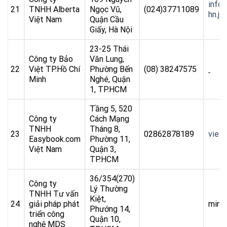
info
21
TNHH Alberta
Ngọc Vũ,
(024)37711089
hn.j
Việt Nam
Quận Cầu
Giấy, Hà Nội
23-25 Thái
Công ty Bảo
Văn Lung,
22
Việt TP.Hồ Chí
Phường Bến
(08) 38247575
Minh
Nghé, Quận
1, TP.HCM
Tầng 5, 520
Công ty
Cách Mạng
TNHH
Tháng 8,
23
02862878189
viet
Easybook.com
Phường 11,
Việt Nam
Quận 3,
TP.HCM
36/354(270)
Công ty
Lý Thường
TNHH Tư vấn
Kiệt,
24
giải pháp phát
minh
Phướng 14,
triển công
Quận 10,
nghệ MDS