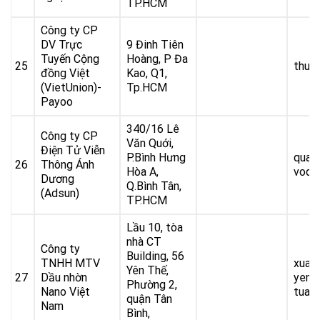
TP.HCM
Công ty CP
DV Trực
9 Đinh Tiên
Tuyến Cộng
Hoàng, P Đa
25
thuo
đồng Việt
Kao, Q1,
(VietUnion)-
Tp.HCM
Payoo
340/16 Lê
Công ty CP
Văn Quới,
Điện Tử Viễn
P.Bình Hưng
quan
26
Thông Ánh
Hòa A,
voqu
Dương
Q.Bình Tân,
(Adsun)
TP.HCM
Lầu 10, tòa
nhà CT
Công ty
Building, 56
TNHH MTV
xuan
Yên Thế,
27
Dầu nhờn
yenv
Phường 2,
Nano Việt
tuan
quận Tân
Nam
Bình,