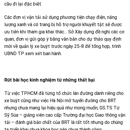
cầu đi lại đặc biệt.
Các đơn vị vận tải sử dụng phương tiện chạy điện, năng
lượng xanh và có trang bị hỗ trợ người khuyết tật sẽ được
ưu tiên khi tham gia khai thác… Sở Xây dựng đề nghị các cơ
quan, đơn vị gửi góp ý bằng văn bản cho dự thảo quy định
mới về quản lý xe buýt trước ngày 25-8 để tổng hợp, trình
UBND TP xem xét ban hành.
Rút bài học kinh nghiệm từ những thất bại
Từ việc TP.HCM đã từng tổ chức làn đường dành riêng cho
xe buýt cũng như việc Hà Nội mở tuyến đường cho BRT
nhưng chưa mang lại hiệu quả như mong muốn, GS.TS Từ
Sỹ Sùa – giảng viên cao cấp Trường đại học Giao thông vận
tải – đánh giá bản chất của BRT là rất tốt nhưng do chúng
ta triển khai chưa khoa học nên chưa thành công.