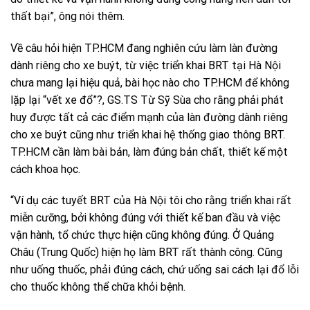
thất bại”, ông nói thêm.
Về câu hỏi hiện TP.HCM đang nghiên cứu làm làn đường
dành riêng cho xe buýt, từ việc triển khai BRT tại Hà Nội
chưa mang lại hiệu quả, bài học nào cho TP.HCM để không
lặp lại “vết xe đổ”?, GS.TS Từ Sỹ Sùa cho rằng phải phát
huy được tất cả các điểm mạnh của làn đường dành riêng
cho xe buýt cũng như triển khai hệ thống giao thông BRT.
TP.HCM cần làm bài bản, làm đúng bản chất, thiết kế một
cách khoa học.
“Ví dụ các tuyết BRT của Hà Nội tôi cho rằng triển khai rất
miễn cưỡng, bởi không đúng với thiết kế ban đầu và việc
vận hành, tổ chức thực hiện cũng không đúng. Ở Quảng
Châu (Trung Quốc) hiện họ làm BRT rất thành công. Cũng
như uống thuốc, phải đúng cách, chứ uống sai cách lại đổ lỗi
cho thuốc không thể chữa khỏi bệnh.