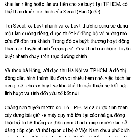
khai làn riêng hoặc làn ưu tiên cho xe buýt tại TP.HCM, có
thể tham khảo mô hình của Seoul (Hàn Quốc).
Tại Seoul, xe buýt nhanh và xe buýt thường cùng sử dụng
một làn đường riêng, được thiết kế đồng bộ về hướng mở
cửa để đón trả khách. Trong đó xe buýt thường hoạt động
theo các tuyến nhánh “xương cá”, đưa khách ra những tuyến
buýt nhanh chạy trên trục đường chính.
Và theo bà Hằng, với đặc thù Hà Nội và TP.HCM là đô thị
đông dân, hình thành lâu đời với nhiều hẻm nhỏ, việc tách làn
riêng biệt cho xe buýt sẽ khó khả thi nếu thiếu sự kết hợp
linh hoạt và tính đến yếu tố kết nối.
Chẳng hạn tuyến metro số 1 ở TP.HCM đã được tính toán
xây dựng bãi giữ xe máy quy mô lớn tại các nhà ga, đồng
thời bố trí hệ thống xe điện gom khách, giúp người dân dễ
dàng tiếp cận. Vì thói quen đi bộ ở Việt Nam chưa phổ biến