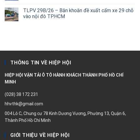
TLPV 29B/26 – Băn khoăn đề xuất cấm xe 29 chỗ
vào nội đô TP.HCM
THÔNG TIN VỀ HIỆP HỘI
HIỆP HỘI VẬN TẢI Ô TÔ HÀNH KHÁCH THÀNH PHỐ HỒ CHÍ
MINH
(028) 38 172 231
hhvthk@gmail.com
004 Lô C, Chung cư 78 Kinh Dương Vương, Phường 13, Quận 6,
Thành Phố Hồ Chí Minh
GIỚI THIỆU VỀ HIỆP HỘI