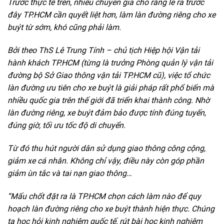
Trước thực tế trên, nhiều chuyên gia cho rằng lẽ ra trước
đây TP.HCM cần quyết liệt hơn, làm làn đường riêng cho xe
buýt từ sớm, khó cũng phải làm.
Bởi theo ThS Lê Trung Tính – chủ tịch Hiệp hội Vận tải
hành khách TP.HCM (từng là trưởng Phòng quản lý vận tải
đường bộ Sở Giao thông vận tải TP.HCM cũ), việc tổ chức
làn đường ưu tiên cho xe buýt là giải pháp rất phổ biến mà
nhiều quốc gia trên thế giới đã triển khai thành công. Nhờ
làn đường riêng, xe buýt đảm bảo được tính đúng tuyến,
đúng giờ, tối ưu tốc độ di chuyển.
Từ đó thu hút người dân sử dụng giao thông công cộng,
giảm xe cá nhân. Không chỉ vậy, điều này còn góp phần
giảm ùn tắc và tai nạn giao thông…
“Mấu chốt đặt ra là TP.HCM chọn cách làm nào để quy
hoạch làn đường riêng cho xe buýt thành hiện thực. Chúng
ta học hỏi kinh nghiệm quốc tế, rút bài học kinh nghiệm