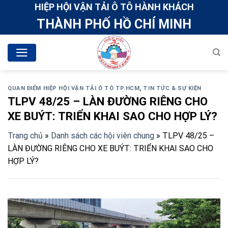
Skip
HIỆP HỘI VẬN TẢI Ô TÔ HÀNH KHÁCH
to
THÀNH PHỐ HỒ CHÍ MINH
content
QUAN ĐIỂM HIỆP HỘI VẬN TẢI Ô TÔ TP.HCM
,
TIN TỨC & SỰ KIỆN
TLPV 48/25 – LÀN ĐƯỜNG RIÊNG CHO
XE BUÝT: TRIỂN KHAI SAO CHO HỢP LÝ?
Trang chủ
»
Danh sách các hội viên chung
»
TLPV 48/25 –
LÀN ĐƯỜNG RIÊNG CHO XE BUÝT: TRIỂN KHAI SAO CHO
HỢP LÝ?