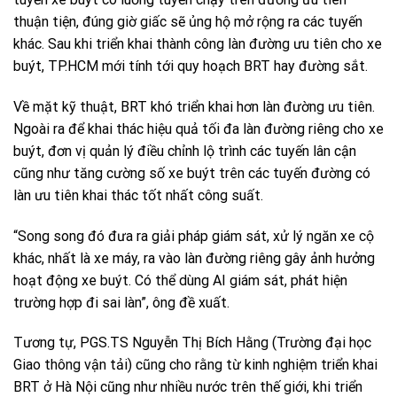
thuận tiện, đúng giờ giấc sẽ ủng hộ mở rộng ra các tuyến
khác. Sau khi triển khai thành công làn đường ưu tiên cho xe
buýt, TP.HCM mới tính tới quy hoạch BRT hay đường sắt.
Về mặt kỹ thuật, BRT khó triển khai hơn làn đường ưu tiên.
Ngoài ra để khai thác hiệu quả tối đa làn đường riêng cho xe
buýt, đơn vị quản lý điều chỉnh lộ trình các tuyến lân cận
cũng như tăng cường số xe buýt trên các tuyến đường có
làn ưu tiên khai thác tốt nhất công suất.
“Song song đó đưa ra giải pháp giám sát, xử lý ngăn xe cộ
khác, nhất là xe máy, ra vào làn đường riêng gây ảnh hưởng
hoạt động xe buýt. Có thể dùng AI giám sát, phát hiện
trường hợp đi sai làn”, ông đề xuất.
Tương tự, PGS.TS Nguyễn Thị Bích Hằng (Trường đại học
Giao thông vận tải) cũng cho rằng từ kinh nghiệm triển khai
BRT ở Hà Nội cũng như nhiều nước trên thế giới, khi triển