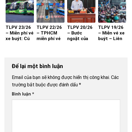
TLPV 23/26
TLPV 22/26
TLPV 20/26
TLPV 19/26
– Miễn phí vé
– TPHCM
– Bước
– Miễn vé xe
xe buýt: Cú
miễn phí vé
ngoặt của
buýt – Liên
hích cần đi
xe buýt cho
vận tải hành
Võ Báo KHPT
kèm chất
toàn dân:
khách
lượng và
Giải pháp đã
thuận tiện
đủ cho xe
Để lại một bình luận
buýt đột
phá?
Email của bạn sẽ không được hiển thị công khai.
Các
trường bắt buộc được đánh dấu
*
Bình luận
*