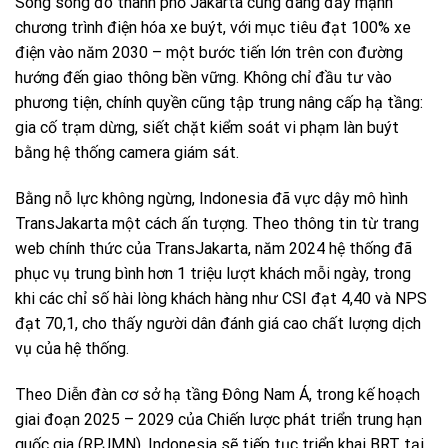
Song song đó thành phố Jakarta cũng đang đẩy mạnh
chương trình điện hóa xe buýt, với mục tiêu đạt 100% xe
điện vào năm 2030 – một bước tiến lớn trên con đường
hướng đến giao thông bền vững. Không chỉ đầu tư vào
phương tiện, chính quyền cũng tập trung nâng cấp hạ tầng:
gia cố trạm dừng, siết chặt kiểm soát vi phạm làn buýt
bằng hệ thống camera giám sát.
Bằng nỗ lực không ngừng, Indonesia đã vực dậy mô hình
TransJakarta một cách ấn tượng. Theo thông tin từ trang
web chính thức của TransJakarta, năm 2024 hệ thống đã
phục vụ trung bình hơn 1 triệu lượt khách mỗi ngày, trong
khi các chỉ số hài lòng khách hàng như CSI đạt 4,40 và NPS
đạt 70,1, cho thấy người dân đánh giá cao chất lượng dịch
vụ của hệ thống.
Theo Diễn đàn cơ sở hạ tầng Đông Nam Á, trong kế hoạch
giai đoạn 2025 – 2029 của Chiến lược phát triển trung hạn
quốc gia (RPJMN), Indonesia sẽ tiếp tục triển khai BRT tại