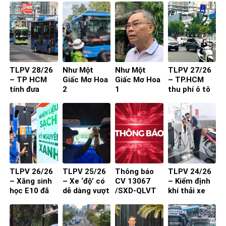
29 chỗ vào
người
nội đô
TP.HCM
TLPV 28/26
Như Một
Như Một
TLPV 27/26
– TP HCM
Giấc Mơ Hoa
Giấc Mơ Hoa
– TP.HCM
tính đưa
2
1
thu phí ô tô
buýt mini
vào trung
vào đường
tâm: Làm
nhỏ, khu dân
sao để người
cư
dân đồng
thuận?
TLPV 26/26
TLPV 25/26
Thông báo
TLPV 24/26
– Xăng sinh
– Xe ‘độ’ có
CV 13067
– Kiểm định
học E10 đã
dễ dàng vượt
/SXD-QLVT
khí thải xe
sẵn sàng
qua đăng
của Sở Xây
máy từ 1-7-
kiểm?
Dựng đến
2027 đạt
các DN/HTX
hiệu quả?