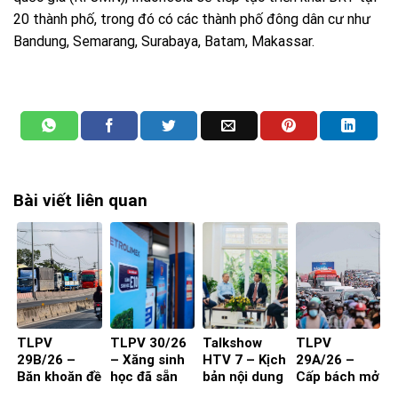
20 thành phố, trong đó có các thành phố đông dân cư như
Bandung, Semarang, Surabaya, Batam, Makassar.
Bài viết liên quan
TLPV
TLPV 30/26
Talkshow
TLPV
29B/26 –
– Xăng sinh
HTV 7 – Kịch
29A/26 –
Băn khoăn đề
học đã sẵn
bản nội dung
Cấp bách mở
xuất cấm xe
sàng
toạ đàm 4
rộng quốc lộ