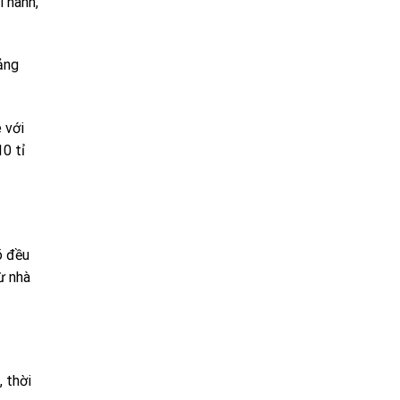
Thành,
ảng
 với
0 tỉ
õ đều
ừ nhà
 thời