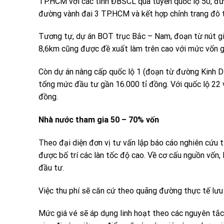
TP.HCM với các tỉnh ĐBSCL qua tuyến quốc lộ 50, đư
đường vành đai 3 TP.HCM và kết hợp chỉnh trang đô t
Tương tự, dự án BOT trục Bắc – Nam, đoạn từ nút g
8,6km cũng được đề xuất làm trên cao với mức vốn g
Còn dự án nâng cấp quốc lộ 1 (đoạn từ đường Kinh D
tổng mức đầu tư gần 16.000 tỉ đồng. Với quốc lộ 22 
đồng.
Nhà nước tham gia 50 – 70% vốn
Theo đại diện đơn vị tư vấn lập báo cáo nghiên cứu t
được bố trí các làn tốc độ cao. Về cơ cấu nguồn vốn, 
đầu tư.
Việc thu phí sẽ căn cứ theo quãng đường thực tế lưu
Mức giá vé sẽ áp dụng linh hoạt theo các nguyên tắc: