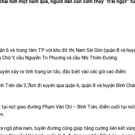
khai hơn một năm qua, người dân cần sớm thấy “trái ngọt” t
uận 6 và trung tâm TP với khu đô thị Nam Sài Gòn (quận 8 và huy
u Chữ Y, cầu Nguyễn Tri Phương và cầu Nhị Thiên Đường.
yên xảy ra tình trạng ùn tắc, đặc biệt vào các giờ cao điểm.
h Tiên dài 3,7km đi xuyên qua quận 6, quận 8 và huyện Bình Chá
tại nút giao đường Phạm Văn Chí – Bình Tiên, điểm cuối tại nút
m.
ửa ngõ phía nam, tuyến đường cũng giúp tăng cường liên kết vùn