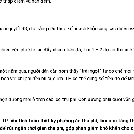
iờ thấp điểm và ban đêm.
 nghị quyết 98, cho rằng nếu theo kế hoạch khởi công các dự án 
nghiên cứu phương án đẩy nhanh tiến độ, tìm 1 – 2 dự án thuận lợ
một năm qua, người dân cần sớm thấy “trái ngọt” từ cơ chế mới n
i bên với chi phí đền bù cực lớn, TP có thể dùng số tiền đó để l
chọn đường mới ở trên cao, có thu phí. Còn đường phía dưới vẫn 
, TP cần tính toán thật kỹ phương án thu phí, làm sao tăng 
để rút ngắn thời gian thu phí, góp phần giảm khó khăn cho 