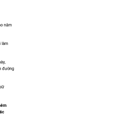
vào năm
i làm
ày,
àm đường
giữ
thêm
các