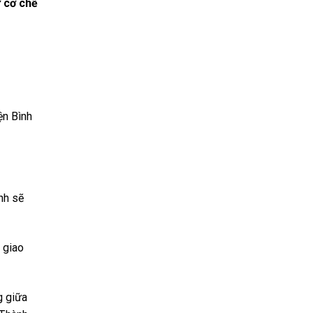
ừ cơ chế
ện Bình
nh sẽ
 giao
g giữa