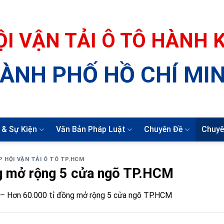
ỘI VẬN TẢI Ô TÔ HÀNH
ÀNH PHỐ HỒ CHÍ MI
 & Sự Kiện
Văn Bản Pháp Luật
Chuyên Đề
Chuyê
P HỘI VẬN TẢI Ô TÔ TP.HCM
g mở rộng 5 cửa ngõ TP.HCM
– Hơn 60.000 tỉ đồng mở rộng 5 cửa ngõ TP.HCM