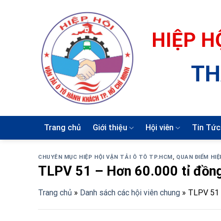
Skip
to
content
HIỆP H
TH
Trang chủ
Giới thiệu
Hội viên
Tin Tức
CHUYÊN MỤC HIỆP HỘI VẬN TẢI Ô TÔ TP.HCM
,
QUAN ĐIỂM HIỆ
TLPV 51 – Hơn 60.000 tỉ đồn
Trang chủ
»
Danh sách các hội viên chung
»
TLPV 51 