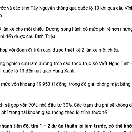
ớc và các tỉnh Tây Nguyên thông qua quốc lộ 13 khi qua cầu Vĩn
p.
3 làn xe cho mỗi chiều. Đường song hành có mức phí rẻ hơn nhưn
ới đến được cầu Bình Triệu.
ợp với đoạn đi trên cao, được thiết kế 2 làn xe mỗi chiều.
ng nghiên cứu làm đường trên cao theo trục Xô Viết Nghệ Tĩnh 
 quốc lộ 13 đến nút giao Hàng Xanh.
g mức vốn khoảng 19.953 tỉ đồng, trong đó giải phóng mặt bằng
ch sẽ góp vốn 70%, nhà đầu tư 30%. Các trạm thu phí sẽ không 
 phí trong tài khoản giao thông theo lộ trình thực tế.
anh tiến độ, tìm 1 – 2 dự án thuận lợi làm trước, có thể khở