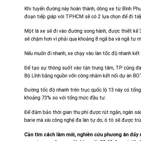
Khi tuyến đường này hoàn thành, dòng xe từ Bình Phư
đoạn tiếp giáp với TP.HCM sẽ có 2 lựa chọn để đi tiế
Một là xe sẽ đi vào đường song hành, được thiết kế 
sẽ chậm hơn vì phải qua khoảng 8 ngã ba và ngã tư m
Nếu muốn đi nhanh, xe chạy vào làn tốc độ nhanh kết h
Để tạo sự thông suốt vào tận trung tâm, TP cũng đa
Bộ Lĩnh bằng nguồn vốn công nhằm kết nối dự án BOT
Đường tốc độ nhanh trên trục quốc lộ 13 này có tổn
khoảng 73% so với tổng mức đầu tư.
Để đảm bảo thời gian thu phí được rút ngắn, ngân sá
barie mà xài công nghệ đa làn tự do, ô tô sẽ được trừ
Cần tìm cách làm mới, nghiên cứu phương án đẩy nh