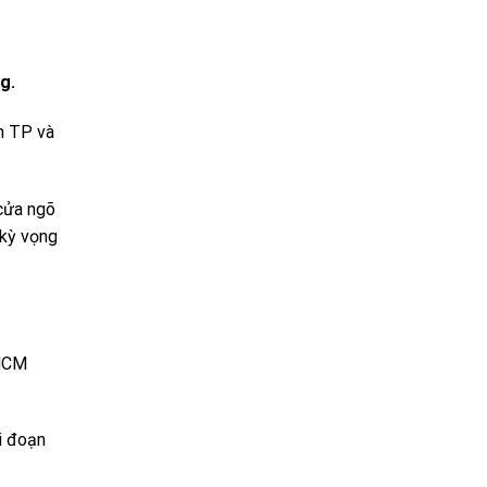
g.
ân TP và
 cửa ngõ
 kỳ vọng
.HCM
ới đoạn