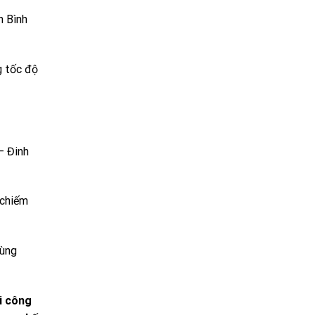
h Bình
g tốc độ
– Đinh
 chiếm
dùng
i công