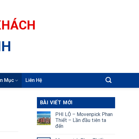
 KHÁCH
NH
n Mục
Liên Hệ
BÀI VIẾT MỚI
PHI LỘ – Movenpick Phan
Thiết – Lần đầu tiên ta
đến