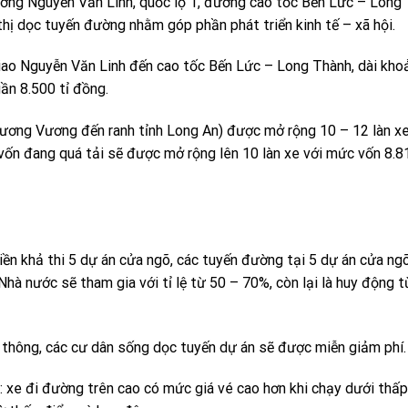
ờng Nguyễn Văn Linh, quốc lộ 1, đường cao tốc Bến Lức – Long 
hị dọc tuyến đường nhằm góp phần phát triển kinh tế – xã hội.
iao Nguyễn Văn Linh đến cao tốc Bến Lức – Long Thành, dài kho
ần 8.500 tỉ đồng.
ương Vương đến ranh tỉnh Long An) được mở rộng 10 – 12 làn xe
vốn đang quá tải sẽ được mở rộng lên 10 làn xe với mức vốn 8.81
iền khả thi 5 dự án cửa ngõ, các tuyến đường tại 5 dự án cửa ng
Nhà nước sẽ tham gia với tỉ lệ từ 50 – 70%, còn lại là huy động t
 thông, các cư dân sống dọc tuyến dự án sẽ được miễn giảm phí.
 xe đi đường trên cao có mức giá vé cao hơn khi chạy dưới thấp,