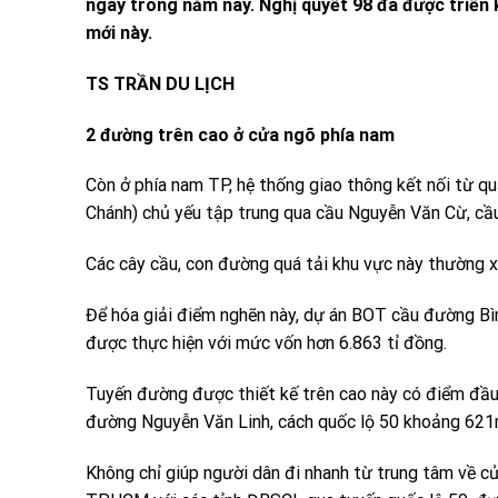
ngay trong năm nay. Nghị quyết 98 đã được triển 
mới này.
TS TRẦN DU LỊCH
2 đường trên cao ở cửa ngõ phía nam
Còn ở phía nam TP, hệ thống giao thông kết nối từ q
Chánh) chủ yếu tập trung qua cầu Nguyễn Văn Cừ, cầ
Các cây cầu, con đường quá tải khu vực này thường xu
Để hóa giải điểm nghẽn này, dự án BOT cầu đường Bìn
được thực hiện với mức vốn hơn 6.863 tỉ đồng.
Tuyến đường được thiết kế trên cao này có điểm đầu 
đường Nguyễn Văn Linh, cách quốc lộ 50 khoảng 621
Không chỉ giúp người dân đi nhanh từ trung tâm về c