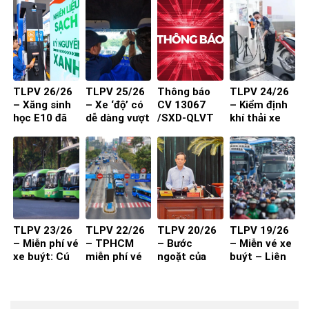
vào đường
tâm: Làm
nhỏ, khu dân
sao để người
cư
dân đồng
thuận?
TLPV 26/26
TLPV 25/26
Thông báo
TLPV 24/26
– Xăng sinh
– Xe ‘độ’ có
CV 13067
– Kiểm định
học E10 đã
dễ dàng vượt
/SXD-QLVT
khí thải xe
sẵn sàng
qua đăng
của Sở Xây
máy từ 1-7-
kiểm?
Dựng đến
2027 đạt
các DN/HTX
hiệu quả?
TLPV 23/26
TLPV 22/26
TLPV 20/26
TLPV 19/26
– Miễn phí vé
– TPHCM
– Bước
– Miễn vé xe
xe buýt: Cú
miễn phí vé
ngoặt của
buýt – Liên
hích cần đi
xe buýt cho
vận tải hành
Võ Báo KHPT
kèm chất
toàn dân:
khách
lượng và
Giải pháp đã
thuận tiện
đủ cho xe