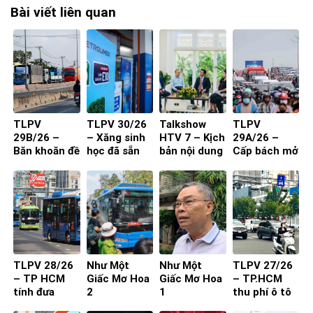
Bài viết liên quan
TLPV
TLPV 30/26
Talkshow
TLPV
29B/26 –
– Xăng sinh
HTV 7 – Kịch
29A/26 –
Băn khoăn đề
học đã sẵn
bản nội dung
Cấp bách mở
xuất cấm xe
sàng
toạ đàm 4
rộng quốc lộ
29 chỗ vào
người
nội đô
TP.HCM
TLPV 28/26
Như Một
Như Một
TLPV 27/26
– TP HCM
Giấc Mơ Hoa
Giấc Mơ Hoa
– TP.HCM
tính đưa
2
1
thu phí ô tô
buýt mini
vào trung