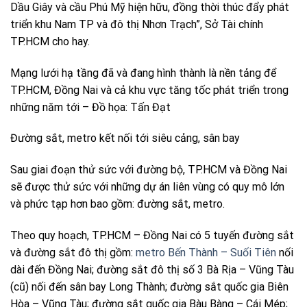
Dầu Giây và cầu Phú Mỹ hiện hữu, đồng thời thúc đẩy phát
triển khu Nam TP và đô thị Nhơn Trạch”, Sở Tài chính
TP.HCM cho hay.
Mạng lưới hạ tầng đã và đang hình thành là nền tảng để
TP.HCM, Đồng Nai và cả khu vực tăng tốc phát triển trong
những năm tới – Đồ họa: Tấn Đạt
Đường sắt, metro kết nối tới siêu cảng, sân bay
Sau giai đoạn thử sức với đường bộ, TP.HCM và Đồng Nai
sẽ được thử sức với những dự án liên vùng có quy mô lớn
và phức tạp hơn bao gồm: đường sắt, metro.
Theo quy hoạch, TP.HCM – Đồng Nai có 5 tuyến đường sắt
và đường sắt đô thị gồm:
metro Bến Thành – Suối Tiên
nối
dài đến Đồng Nai; đường sắt đô thị số 3 Bà Rịa – Vũng Tàu
(cũ) nối đến sân bay Long Thành; đường sắt quốc gia Biên
Hòa – Vũng Tàu; đường sắt quốc gia Bàu Bàng – Cái Mép;