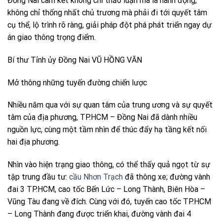
Đồng Nai cam kết không chỉ thảo luận mà là hành động,
không chỉ thống nhất chủ trương mà phải đi tới quyết tâm
cụ thể, lộ trình rõ ràng, giải pháp đột phá phát triển ngay dự
án giao thông trọng điểm.
Bí thư Tỉnh ủy Đồng Nai VŨ HỒNG VĂN
Mở thông những tuyến đường chiến lược
Nhiều năm qua với sự quan tâm của trung ương và sự quyết
tâm của địa phương, TP.HCM – Đồng Nai đã dành nhiều
nguồn lực, cùng một tầm nhìn để thúc đẩy hạ tầng kết nối
hai địa phương.
Nhìn vào hiện trạng giao thông, có thể thấy quả ngọt từ sự
tập trung đầu tư:
cầu Nhơn Trạch
đã thông xe; đường vành
đai 3 TP.HCM, cao tốc Bến Lức – Long Thành, Biên Hòa –
Vũng Tàu đang về đích. Cùng với đó, tuyến cao tốc TP.HCM
– Long Thành đang được triển khai, đường vành đai 4