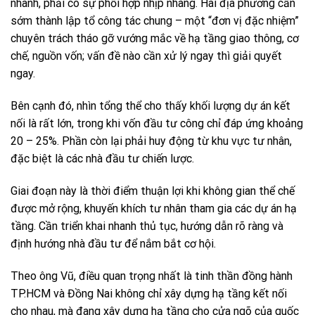
nhanh, phải có sự phối hợp nhịp nhàng. Hai địa phương cần
sớm thành lập tổ công tác chung – một “đơn vị đặc nhiệm”
chuyên trách tháo gỡ vướng mắc về hạ tầng giao thông, cơ
chế, nguồn vốn; vấn đề nào cần xử lý ngay thì giải quyết
ngay.
Bên cạnh đó, nhìn tổng thể cho thấy khối lượng dự án kết
nối là rất lớn, trong khi vốn đầu tư công chỉ đáp ứng khoảng
20 – 25%. Phần còn lại phải huy động từ khu vực tư nhân,
đặc biệt là các nhà đầu tư chiến lược.
Giai đoạn này là thời điểm thuận lợi khi không gian thể chế
được mở rộng, khuyến khích tư nhân tham gia các dự án hạ
tầng. Cần triển khai nhanh thủ tục, hướng dẫn rõ ràng và
định hướng nhà đầu tư để nắm bắt cơ hội.
Theo ông Vũ, điều quan trọng nhất là tinh thần đồng hành
TP.HCM và Đồng Nai không chỉ xây dựng hạ tầng kết nối
cho nhau, mà đang xây dựng hạ tầng cho cửa ngõ của quốc