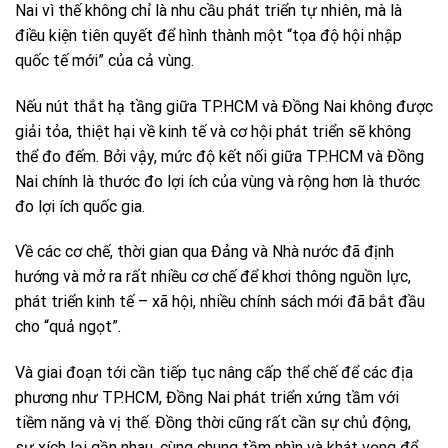
Nai vì thế không chỉ là nhu cầu phát triển tự nhiên, mà là
điều kiện tiên quyết để hình thành một “tọa độ hội nhập
quốc tế mới” của cả vùng.
Nếu nút thắt hạ tầng giữa TP.HCM và Đồng Nai không được
giải tỏa, thiệt hại về kinh tế và cơ hội phát triển sẽ không
thể đo đếm. Bởi vậy, mức độ kết nối giữa TP.HCM và Đồng
Nai chính là thước đo lợi ích của vùng và rộng hơn là thước
đo lợi ích quốc gia.
Về các cơ chế, thời gian qua Đảng và Nhà nước đã định
hướng và mở ra rất nhiều cơ chế để khơi thông nguồn lực,
phát triển kinh tế – xã hội, nhiều chính sách mới đã bắt đầu
cho “quả ngọt”.
Và giai đoạn tới cần tiếp tục nâng cấp thể chế để các địa
phương như TP.HCM, Đồng Nai phát triển xứng tầm với
tiềm năng và vị thế. Đồng thời cũng rất cần sự chủ động,
sự xích lại gần nhau, cùng chung tầm nhìn và khát vọng để