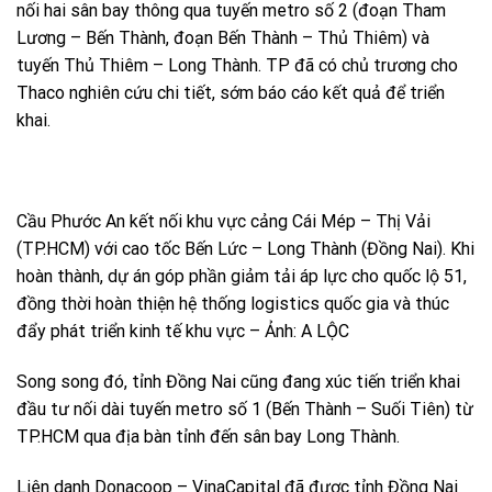
nối hai sân bay thông qua tuyến metro số 2 (đoạn Tham
Lương – Bến Thành, đoạn Bến Thành – Thủ Thiêm) và
tuyến Thủ Thiêm – Long Thành. TP đã có chủ trương cho
Thaco nghiên cứu chi tiết, sớm báo cáo kết quả để triển
khai.
Cầu Phước An kết nối khu vực cảng Cái Mép – Thị Vải
(TP.HCM) với cao tốc Bến Lức – Long Thành (Đồng Nai). Khi
hoàn thành, dự án góp phần giảm tải áp lực cho quốc lộ 51,
đồng thời hoàn thiện hệ thống logistics quốc gia và thúc
đẩy phát triển kinh tế khu vực – Ảnh: A LỘC
Song song đó, tỉnh Đồng Nai cũng đang xúc tiến triển khai
đầu tư nối dài tuyến metro số 1 (Bến Thành – Suối Tiên) từ
TP.HCM qua địa bàn tỉnh đến sân bay Long Thành.
Liên danh Donacoop – VinaCapital đã được tỉnh Đồng Nai