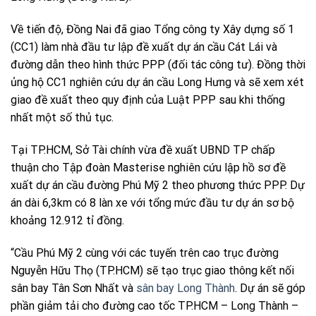
Về tiến độ, Đồng Nai đã giao Tổng công ty Xây dựng số 1
(CC1) làm nhà đầu tư lập đề xuất dự án cầu Cát Lái và
đường dẫn theo hình thức PPP (đối tác công tư). Đồng thời
ủng hộ CC1 nghiên cứu dự án cầu Long Hưng và sẽ xem xét
giao đề xuất theo quy định của Luật PPP sau khi thống
nhất một số thủ tục.
Tại TP.HCM, Sở Tài chính vừa đề xuất UBND TP chấp
thuận cho Tập đoàn Masterise nghiên cứu lập hồ sơ đề
xuất dự án cầu đường Phú Mỹ 2 theo phương thức PPP. Dự
án dài 6,3km có 8 làn xe với tổng mức đầu tư dự án sơ bộ
khoảng 12.912 tỉ đồng.
“Cầu Phú Mỹ 2 cùng với các tuyến trên cao trục đường
Nguyễn Hữu Thọ (TP.HCM) sẽ tạo trục giao thông kết nối
sân bay Tân Sơn Nhất và
sân bay Long Thành
. Dự án sẽ góp
phần giảm tải cho đường cao tốc TP.HCM – Long Thành –