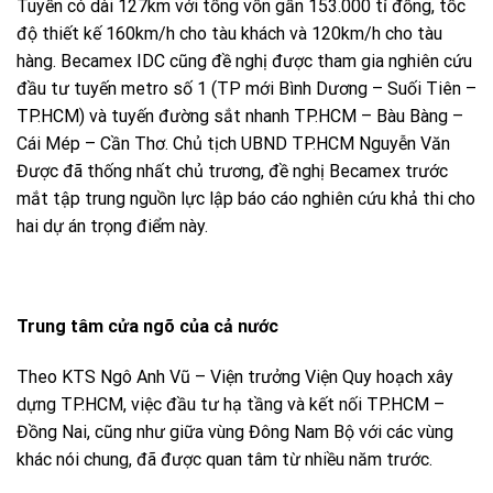
Tuyến có dài 127km với tổng vốn gần 153.000 tỉ đồng, tốc
độ thiết kế 160km/h cho tàu khách và 120km/h cho tàu
hàng. Becamex IDC cũng đề nghị được tham gia nghiên cứu
đầu tư tuyến metro số 1 (TP mới Bình Dương – Suối Tiên –
TP.HCM) và tuyến đường sắt nhanh TP.HCM – Bàu Bàng –
Cái Mép – Cần Thơ. Chủ tịch UBND TP.HCM Nguyễn Văn
Được đã thống nhất chủ trương, đề nghị Becamex trước
mắt tập trung nguồn lực lập báo cáo nghiên cứu khả thi cho
hai dự án trọng điểm này.
Trung tâm cửa ngõ của cả nước
Theo KTS Ngô Anh Vũ – Viện trưởng Viện Quy hoạch xây
dựng TP.HCM, việc đầu tư hạ tầng và kết nối TP.HCM –
Đồng Nai, cũng như giữa vùng Đông Nam Bộ với các vùng
khác nói chung, đã được quan tâm từ nhiều năm trước.