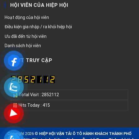
HỘI VIÊN CỦA HIỆP HỘI
Hoạt động của hội viên
Điều kiện gia nhập / ra khỏi hiệp hội
Ưu đãi đến từ hội viên
Danh sách hội viên
LƯỢT TRUY CẬP
Total Visit : 2852112
Hits Today : 415
Copyright 2026 ©
HIỆP HỘI VẬN TẢI Ô TÔ HÀNH KHÁCH THÀNH PHỐ