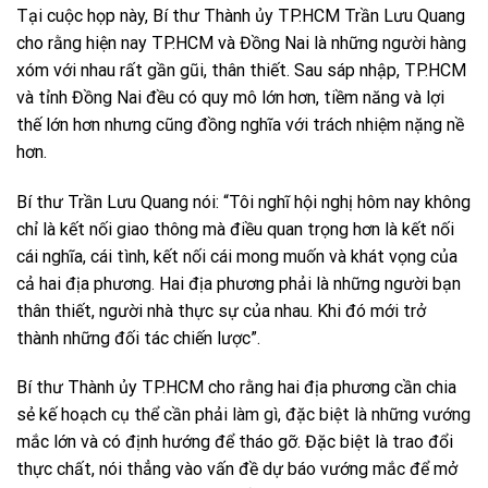
Tại cuộc họp này, Bí thư Thành ủy TP.HCM Trần Lưu Quang
cho rằng hiện nay TP.HCM và Đồng Nai là những người hàng
xóm với nhau rất gần gũi, thân thiết. Sau sáp nhập, TP.HCM
và tỉnh Đồng Nai đều có quy mô lớn hơn, tiềm năng và lợi
thế lớn hơn nhưng cũng đồng nghĩa với trách nhiệm nặng nề
hơn.
Bí thư Trần Lưu Quang nói: “Tôi nghĩ hội nghị hôm nay không
chỉ là kết nối giao thông mà điều quan trọng hơn là kết nối
cái nghĩa, cái tình, kết nối cái mong muốn và khát vọng của
cả hai địa phương. Hai địa phương phải là những người bạn
thân thiết, người nhà thực sự của nhau. Khi đó mới trở
thành những đối tác chiến lược”.
Bí thư Thành ủy TP.HCM cho rằng hai địa phương cần chia
sẻ kế hoạch cụ thể cần phải làm gì, đặc biệt là những vướng
mắc lớn và có định hướng để tháo gỡ. Đặc biệt là trao đổi
thực chất, nói thẳng vào vấn đề dự báo vướng mắc để mở