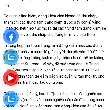
nay.
Cơ quan đăng kiểm, đăng kiểm viên không có thu nhập,
thậm chí các trung tâm đăng kiểm trước đây còn ế, vắng.
Theo đó, nếu tiếp tục mở ra thì các trung tâm đăng kiểm sẽ
khó thu hồi vốn, thu nhập cho đăng kiểm viên sẽ thấp.
Trường hợp mở thêm trung tâm đăng kiểm mới, các đơn vị
sẽ cạnh tranh với nhau để giải quyết thu hồi vốn. Từ đó, sẽ
tạo môi trường không lành mạnh, thậm chí có thể họ không
chú ý vào chất lượng… Vì vậy, đề xuất của ông Lê Trung
Tính (Chủ tịch Hiệp Hội vận tải ô tô hành khách TP.HCM -
PV) cần tính toán để đảm bảo việc quản lý, tạo môi trường
lành mạnh, tránh gây tác dụng phụ.
Các cơ quan quản lý, hoạch định chính sách cần nghiên cứu
để đơn vị vận hành và doanh nghiệp cần cân đối, song hành
với nhau. Ngoài ra, việc trung tâm đăng kiểm của 3s và 4s