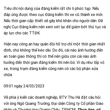
Tiêu chí nội dung của đăng kiểm rất chi li phức tạp. Nếu
đáp ứng được theo cục Đăng kiểm thì xe cũ thành xe mới.
Nếu thời gian cấp thiết sẽ gây khó khăn cho người dân. Đề
nghị Cục Đăng kiểm nên xem xét lại để giảm bớt thủ tục và
áp lực cho các TTĐK.
Hiện nay công an hay quân đội hỗ trợ chỉ một thời gian nhất
định, chứ không thể kéo dài. Do đó, cái nào ảnh hướng đến
an toàn giao thông thì có thể nên giữu còn cái nào ảnh
hưởng đến thời gian đăng kiểm thì nên bỏ. Ví dụ như lốp vỏ
xe, trong trạm đăng kiểm cũng nên có các bộ phận sửa
chữa.
09:01 ngày 24/03/2023
Về phía ý kiến các doanh nghiệp, BTV Thu Hà đặt câu hỏi
với ông Ngô Quang Trường, Đại diện Công ty Cổ phần Giao
nhận và Thương mại Quang Châu, TP.HCM:
Thưa ông, số