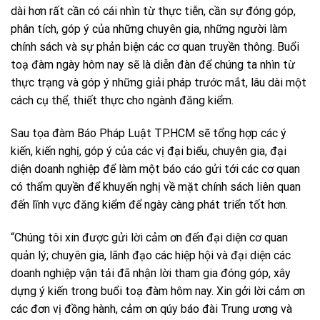
dài hơn rất cần có cái nhìn từ thực tiễn, cần sự đóng góp,
phân tích, góp ý của những chuyên gia, những người làm
chính sách và sự phản biện các cơ quan truyền thông. Buổi
toạ đàm ngày hôm nay sẽ là diễn đàn để chúng ta nhìn từ
thực trạng và góp ý những giải pháp trước mắt, lâu dài một
cách cụ thể, thiết thực cho ngành đăng kiểm.
Sau tọa đàm Báo Pháp Luật TP.HCM sẽ tổng hợp các ý
kiến, kiến nghị, góp ý của các vị đại biểu, chuyên gia, đại
diện doanh nghiệp để làm một báo cáo gửi tới các cơ quan
có thẩm quyền để khuyến nghị về mặt chính sách liên quan
đến lĩnh vực đăng kiểm để ngày càng phát triển tốt hơn.
“Chúng tôi xin được gửi lời cảm ơn đến đại diện cơ quan
quản lý; chuyên gia, lãnh đạo các hiệp hội và đại diện các
doanh nghiệp vận tải đã nhận lời tham gia đóng góp, xây
dựng ý kiến trong buổi toạ đàm hôm nay. Xin gởi lời cảm ơn
các đơn vị đồng hành, cảm ơn qúy báo đài Trung ương và