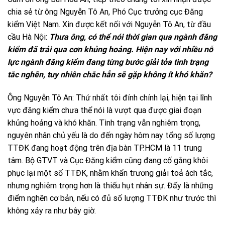
chia sẻ từ ông Nguyễn Tô An, Phó Cục trưởng cục Đăng
kiểm Việt Nam. Xin được kết nối với Nguyễn Tô An, từ đầu
cầu Hà Nội:
Thưa ông, có thể nói thời gian qua ngành đăng
kiểm đã trải qua cơn khủng hoảng. Hiện nay với nhiều nỗ
lực ngành đăng kiểm đang từng bước giải tỏa tình trạng
tắc nghẽn, tuy nhiên chắc hẳn sẽ gặp không ít khó khăn?
Ông Nguyễn Tô An: Thứ nhất tôi đính chính lại, hiện tại lĩnh
vực đăng kiểm chưa thể nói là vượt qua được giai đoạn
khủng hoảng và khó khăn. Tình trạng vẫn nghiêm trọng,
nguyên nhân chủ yếu là do đến ngày hôm nay tổng số lượng
TTĐK đang hoạt động trên địa bàn TP.HCM là 11 trung
tâm. Bộ GTVT và Cục Đăng kiểm cũng đang cố gắng khôi
phục lại một số TTĐK, nhằm khẩn trương giải toả ách tắc,
nhưng nghiêm trọng hơn là thiếu hụt nhân sự. Đấy là những
điểm nghẽn cơ bản, nếu có đủ số lượng TTĐK như trước thì
không xảy ra như bây giờ.