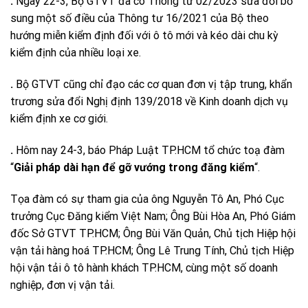
.
Ngày 22-3, Bộ GTVT đã có Thông tư 02/2023 sửa đổi bổ
sung một số điều của Thông tư 16/2021 của Bộ theo
hướng miễn kiểm định đối với ô tô mới và kéo dài chu kỳ
kiểm định của nhiều loại xe.
.
Bộ GTVT cũng chỉ đạo các cơ quan đơn vị tập trung, khẩn
trương sửa đổi Nghị định 139/2018 về Kinh doanh dịch vụ
kiểm định xe cơ giới.
.
Hôm nay 24-3, báo Pháp Luật TP.HCM tổ chức toạ đàm
“
Giải pháp dài hạn để gỡ vướng trong đăng kiểm
“.
Tọa đàm có sự tham gia của ông Nguyễn Tô An, Phó Cục
trưởng Cục Đăng kiểm Việt Nam; Ông Bùi Hòa An, Phó Giám
đốc Sở GTVT TP.HCM; Ông Bùi Văn Quản, Chủ tịch Hiệp hội
vận tải hàng hoá TP.HCM; Ông Lê Trung Tính, Chủ tịch Hiệp
hội vận tải ô tô hành khách TP.HCM, cùng một số doanh
nghiệp, đơn vị vận tải.