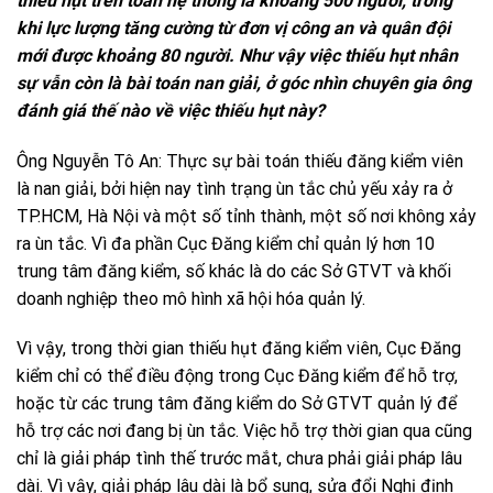
thiếu hụt trên toàn hệ thống là khoảng 500 người, trong
khi lực lượng tăng cường từ đơn vị công an và quân đội
mới được khoảng 80 người. Như vậy việc thiếu hụt nhân
sự vẫn còn là bài toán nan giải, ở góc nhìn chuyên gia ông
đánh giá thế nào về việc thiếu hụt này?
Ông Nguyễn Tô An: Thực sự bài toán thiếu đăng kiểm viên
là nan giải, bởi hiện nay tình trạng ùn tắc chủ yếu xảy ra ở
TP.HCM, Hà Nội và một số tỉnh thành, một số nơi không xảy
ra ùn tắc. Vì đa phần Cục Đăng kiểm chỉ quản lý hơn 10
trung tâm đăng kiểm, số khác là do các Sở GTVT và khối
doanh nghiệp theo mô hình xã hội hóa quản lý.
Vì vậy, trong thời gian thiếu hụt đăng kiểm viên, Cục Đăng
kiểm chỉ có thể điều động trong Cục Đăng kiểm để hỗ trợ,
hoặc từ các trung tâm đăng kiểm do Sở GTVT quản lý để
hỗ trợ các nơi đang bị ùn tắc. Việc hỗ trợ thời gian qua cũng
chỉ là giải pháp tình thế trước mắt, chưa phải giải pháp lâu
dài. Vì vậy, giải pháp lâu dài là bổ sung, sửa đổi Nghị định