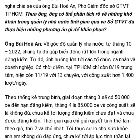
nghe chia sẻ của ông Bùi Hoà An, Phó Giám đốc sở GTVT
TP.HCM.
Thưa ông, ông có thể phân tích rõ về những khó
khăn trong quản lý nhà nước thời gian qua và Sở GTVT đã
thực hiện những phương án gì để khắc phục?
Ông Bùi Hoà An:
Về góc độ quản lý nhà nước, từ tháng 10
– 2022, chúng ta đã gặp biến động rất lớn trong ngành
đăng kiểm. Từ đó, ảnh hưởng lớn tới các tổ chức, cá nhân và
doanh nghiệp. Có thời điểm, tại TP.HCM chỉ còn 8/19 trung
tâm, hiện còn 11/19 với 13 chuyền, với công suất hơn 1.400
lượt/ngày.
Theo thống kê trung bình, giai đoạn tháng 3 sẽ có 50.000
xe đến hạn đăng kiểm, tháng 4 là 85.000 xe và công suất sẽ
là không đủ; chưa kể tới lượng đăng kiểm chưa đạt và chưa
được đăng kiểm. Thời gian qua chỉ giải quyết tình thế, làm
theo giờ, thứ 7 và chủ nhật. Tôi thực sự lo cho sức khỏe
anh em không đủ đáp ứng, chưa kể tới áp lực tinh thần lại