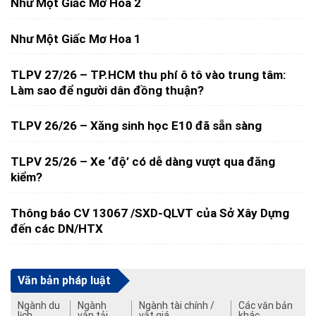
Như Một Giấc Mơ Hoa 2
Như Một Giấc Mơ Hoa 1
TLPV 27/26 – TP.HCM thu phí ô tô vào trung tâm:
Làm sao để người dân đồng thuận?
TLPV 26/26 – Xăng sinh học E10 đã sẵn sàng
TLPV 25/26 – Xe ‘độ’ có dễ dàng vượt qua đăng
kiểm?
Thông báo CV 13067 /SXD-QLVT của Sở Xây Dựng
đến các DN/HTX
Văn bản pháp luật
Ngành du
Ngành
Ngành tài chính /
Các văn bản
lịch
vận tải
vật giá
khác