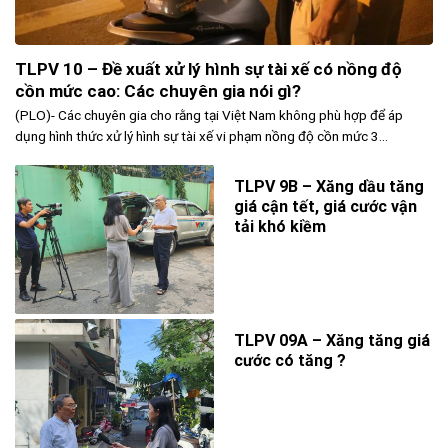
TLPV 10 – Đề xuất xử lý hình sự tài xế có nồng độ
cồn mức cao: Các chuyên gia nói gì?
(PLO)- Các chuyên gia cho rằng tại Việt Nam không phù hợp để áp
dụng hình thức xử lý hình sự tài xế vi phạm nồng độ cồn mức 3...
TLPV 9B – Xăng dầu tăng
giá cận tết, giá cước vận
tải khó kiềm
TLPV 09A – Xăng tăng giá
cước có tăng ?