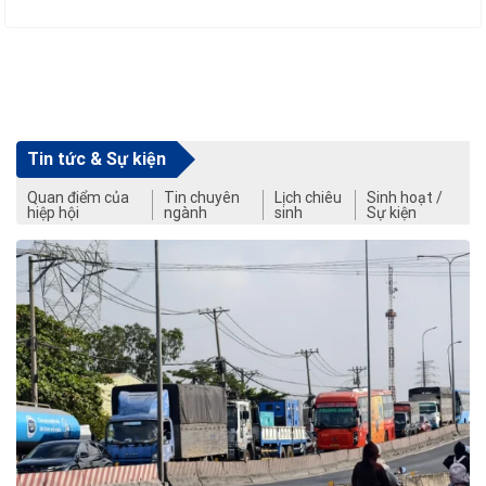
Tin tức & Sự kiện
Quan điểm của
Tin chuyên
Lịch chiêu
Sinh hoạt /
hiệp hội
ngành
sinh
Sự kiện