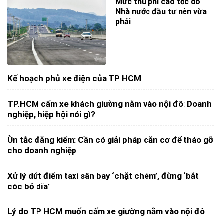
Mức thu phí cao tốc do
Nhà nước đầu tư nên vừa
phải
Kế hoạch phủ xe điện của TP HCM
TP.HCM cấm xe khách giường nằm vào nội đô: Doanh
nghiệp, hiệp hội nói gì?
Ùn tắc đăng kiểm: Cần có giải pháp căn cơ để tháo gỡ
cho doanh nghiệp
Xử lý dứt điểm taxi sân bay ‘chặt chém’, đừng ‘bắt
cóc bỏ dĩa’
Lý do TP HCM muốn cấm xe giường nằm vào nội đô