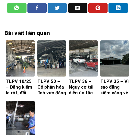
Bài viết liên quan
TLPV 10/25
TLPV 50 –
TLPV 36 –
TLPV 35 – Vì
– Đăng kiểm
Cổ phần hóa
Nguy cơ tái
sao đăng
lo rớt, đổi
lĩnh vực đăng
diễn ùn tắc
kiểm vắng vẻ
bằng lái ùn
kiểm từ ngày
xe kiểm định
khác xa dự
tắc
10.12.2024
trong thời
báo?
gian xét xử
đại án đăng
kiểm