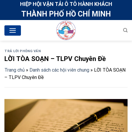
Skip
HIỆP HỘI VẬN TẢI Ô TÔ HÀNH KHÁCH
to
THÀNH PHỐ HỒ CHÍ MINH
content
TRẢ LỜI PHỎNG VẤN
LỜI TÒA SOẠN – TLPV Chuyên Đề
Trang chủ
»
Danh sách các hội viên chung
»
LỜI TÒA SOẠN
– TLPV Chuyên Đề