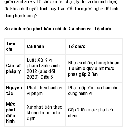
giữa cá nhân vs. tổ chức (mức phạt, lý do, ví dụ minh họa)
để khi anh thuyết trình hay trao đổi thì người nghe dễ hình
dung hơn không?
So sánh mức phạt hành chính: Cá nhân vs. Tổ chức
Tiêu
Cá nhân
Tổ chức
chí
Luật Xử lý vi
Như cá nhân, nhưng khoản
Căn cứ
phạm hành chính
1 điểm d quy định: mức
pháp lý
2012 (sửa đổi
phạt
gấp 2 lần
2020), Điều 5
Nguyên
Phạt theo hành vi
Phạt gấp đôi cá nhân cho
tắc
vi phạm
cùng hành vi
Mức
Xử phạt tiền theo
phạt
Gấp 2 lần mức phạt cá
khung trong nghị
điển
nhân
định
hình