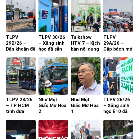
TLPV
TLPV 30/26
Talkshow
TLPV
29B/26 –
– Xăng sinh
HTV 7 – Kịch
29A/26 –
Băn khoăn đề
học đã sẵn
bản nội dung
Cấp bách mở
xuất cấm xe
sàng
toạ đàm 4
rộng quốc lộ
29 chỗ vào
người
nội đô
TP.HCM
TLPV 28/26
Như Một
Như Một
TLPV 26/26
– TP HCM
Giấc Mơ Hoa
Giấc Mơ Hoa
– Xăng sinh
tính đưa
2
1
học E10 đã
buýt mini
sẵn sàng
vào đường
nhỏ, khu dân
cư