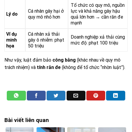
Tổ chức có quy mô, nguồn
Cá nhân gây hại ở
lực và khả năng gây hậu
Lý do
quy mô nhỏ hơn
quả lớn hơn → cần răn đe
mạnh
Ví dụ
Cá nhân xả thải
Doanh nghiệp xả thải cùng
minh
gây ô nhiễm: phạt
mức độ: phạt 100 triệu
họa
50 triệu
Như vậy, luật đảm bảo
công bằng
(khác nhau về quy mô
trách nhiệm) và
tính răn đe
(không để tổ chức “nhờn luật”).
Bài viết liên quan