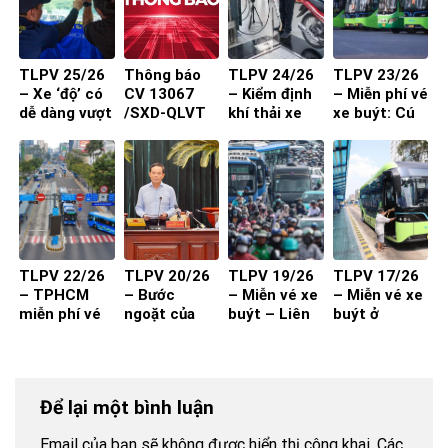
TLPV 25/26
Thông báo
TLPV 24/26
TLPV 23/26
– Xe ‘độ’ có
CV 13067
– Kiểm định
– Miễn phí vé
dễ dàng vượt
/SXD-QLVT
khí thải xe
xe buýt: Cú
qua đăng
của Sở Xây
máy từ 1-7-
hích cần đi
kiểm?
Dựng đến
2027 đạt
kèm chất
các DN/HTX
hiệu quả?
lượng và
thuận tiện
TLPV 22/26
TLPV 20/26
TLPV 19/26
TLPV 17/26
– TPHCM
– Bước
– Miễn vé xe
– Miễn vé xe
miễn phí vé
ngoặt của
buýt – Liên
buýt ở
xe buýt cho
vận tải hành
Võ Báo KHPT
TP.HCM
toàn dân:
khách
Giải pháp đã
đủ cho xe
Để lại một bình luận
buýt đột
phá?
Email của bạn sẽ không được hiển thị công khai.
Các