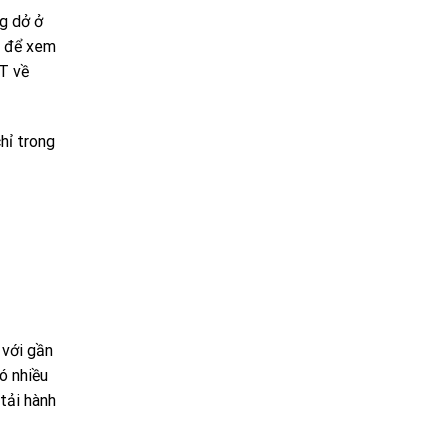
ng dở ở
o để xem
T về
chỉ trong
 với gần
ó nhiều
tải hành