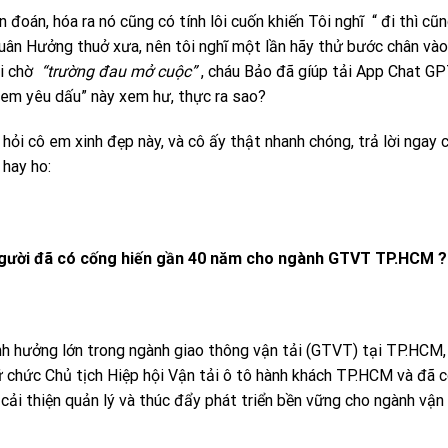
 đoán, hóa ra nó cũng có tính lôi cuốn khiến Tôi nghĩ “ đi thì cũ
Xuân Hưởng thuở xưa, nên tôi nghĩ một lần hãy thử bước chân và
ổi chờ
“trường đau mở cuộc”
, cháu Bảo đã gíúp tải App Chat GP
 em yêu dấu” này xem hư, thực ra sao?
 hỏi cô em xinh đẹp này, và cô ấy thật nhanh chóng, trả lời ngay 
 hay ho:
 người đã có cống hiến gần 40 năm cho ngành GTVT TP.HCM ?
h hưởng lớn trong ngành giao thông vận tải (GTVT) tại TP.HCM,
iữ chức Chủ tịch Hiệp hội Vận tải ô tô hành khách TP.HCM và đã c
cải thiện quản lý và thúc đẩy phát triển bền vững cho ngành vận 