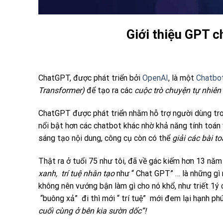
Giới thiệu GPT ch
ChatGPT, được phát triển bởi
OpenAI
, là một
Chatbo
Transformer)
để tạo ra các
cuộc trò chuyện tự nhiên
ChatGPT được phát triển nhằm hỗ trợ người dùng tro
nổi bật hơn các chatbot khác nhờ khả năng tính toán và
sáng tạo nội dung, công cụ còn có thể
giải các bài t
Thật ra ở tuổi 75 như tôi, đã về gác kiếm hơn 13 năm 
xanh, trí tuệ nhân tạo
như “ Chat GPT” … là những gì m
không nên vướng bận làm gì cho nó khổ, như triết 1ý c
“buông xả” đi thì mới “ trí tuệ” mới đem lại hạnh phú
cuối cùng ở bên kia sườn dốc”!