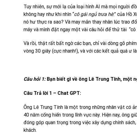
Tuy nhiên, sự mới lạ của loại hình AI mà mọi nguời đồn
không hay như khi nhìn “
cô gái ngủ trưa hè
:” của Hồ 
nó hư thực ra sao? Và may mắn thay nhân lúc trao đ
máy và mình đặt ngay một vài câu hỏi để thử tài “cô
Và rồi, thật rất bất ngờ các bạn, chỉ vài dòng gõ phím
vòng 30 giây (cực nhanh!), và với các kết quả quá ư là
Câu hỏi 1:
Bạn biết gì về ông Lê Trung Tính, một
Câu Trả lời 1 – Chat GPT:
Ông Lê Trung Tính là một trong những nhân vật có ản
40 năm cống hiến trong lĩnh vực này. Hiện nay, ông g
đóng góp quan trọng trong việc xây dựng chính sách, 
khách.