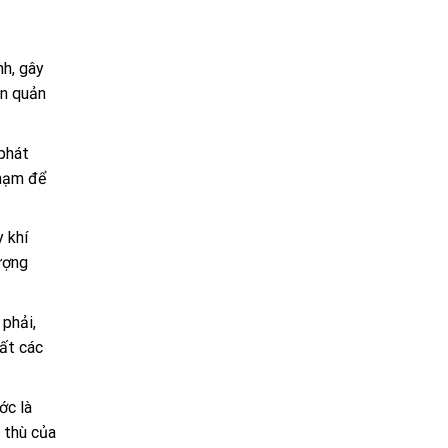
nh, gây
an quản
 phát
phạm để
 khí
ượng
phải,
uất các
ớc là
 thù của