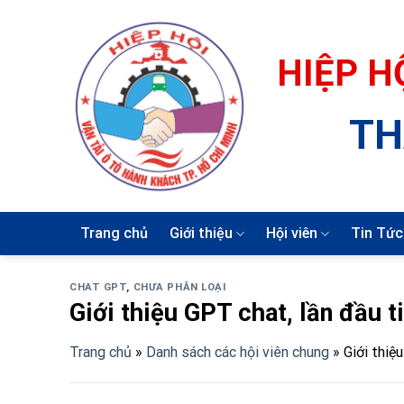
Skip
to
content
HIỆP H
TH
Trang chủ
Giới thiệu
Hội viên
Tin Tức
CHAT GPT
,
CHƯA PHÂN LOẠI
Giới thiệu GPT chat, lần đầu ti
Trang chủ
»
Danh sách các hội viên chung
»
Giới thiệ