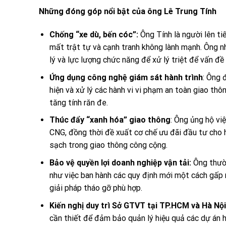
Những đóng góp nổi bật của ông Lê Trung Tính
Chống “xe dù, bến cóc”:
Ông Tính là người lên ti
mất trật tự và cạnh tranh không lành mạnh. Ông n
lý và lực lượng chức năng để xử lý triệt để vấn đề 
Ứng dụng công nghệ giám sát hành trình
: Ông 
hiện và xử lý các hành vi vi phạm an toàn giao th
tăng tính răn đe.
Thúc đẩy “xanh hóa” giao thông
: Ông ủng hộ vi
CNG, đồng thời đề xuất cơ chế ưu đãi đầu tư cho 
sạch trong giao thông công cộng.
Bảo vệ quyền lợi doanh nghiệp vận tải:
Ông thườn
như việc ban hành các quy định mới một cách gấp r
giải pháp tháo gỡ phù hợp.
Kiến nghị duy trì Sở GTVT tại TP.HCM và Hà Nội
cần thiết để đảm bảo quản lý hiệu quả các dự án 