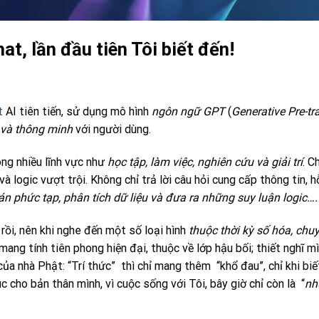
at, lần đầu tiên Tôi biết đến!
t
AI tiên tiến, sử dụng mô hình
ngôn ngữ GPT
(
Generative Pre-tr
 và thông minh
với người dùng.
ng nhiều lĩnh vực như
học tập, làm việc, nghiên cứu và giải trí
. C
 logic vượt trội. Không chỉ trả lời câu hỏi cung cấp thông tin, h
oán phức tạp, phân tích dữ liệu và đưa ra những suy luận logic….
rồi, nên khi nghe đến một số loại hình
thuộc thời kỳ số hóa, chu
ang tính tiên phong hiện đại, thuộc về lớp hậu bối; thiết nghĩ m
ủa nhà Phật: “Trí thức” thì chỉ mang thêm “khổ đau”, chỉ khi biế
c cho bản thân mình, vì cuộc sống với Tôi, bây giờ chỉ còn là “
nh