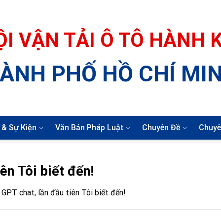
ỘI VẬN TẢI Ô TÔ HÀNH
ÀNH PHỐ HỒ CHÍ MI
 & Sự Kiện
Văn Bản Pháp Luật
Chuyên Đề
Chuyê
ên Tôi biết đến!
u GPT chat, lần đầu tiên Tôi biết đến!