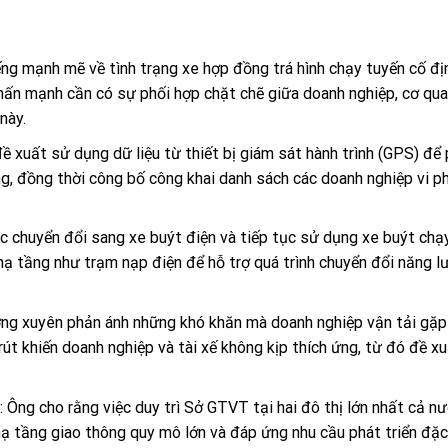
ếng mạnh mẽ về tình trạng xe hợp đồng trá hình chạy tuyến cố đị
hấn mạnh cần có sự phối hợp chặt chẽ giữa doanh nghiệp, cơ qu
này.
đề xuất sử dụng dữ liệu từ thiết bị giám sát hành trình (GPS) để
ông, đồng thời công bố công khai danh sách các doanh nghiệp vi 
ệc chuyển đổi sang xe buýt điện và tiếp tục sử dụng xe buýt chạy
hạ tầng như trạm nạp điện để hỗ trợ quá trình chuyển đổi năng l
g xuyên phản ánh những khó khăn mà doanh nghiệp vận tải gặp 
út khiến doanh nghiệp và tài xế không kịp thích ứng, từ đó đề x
: Ông cho rằng việc duy trì Sở GTVT tại hai đô thị lớn nhất cả nư
hạ tầng giao thông quy mô lớn và đáp ứng nhu cầu phát triển đặc