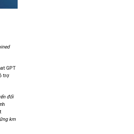
ained
hat GPT
ỗ trợ
yển đổi
ình
t
ững km