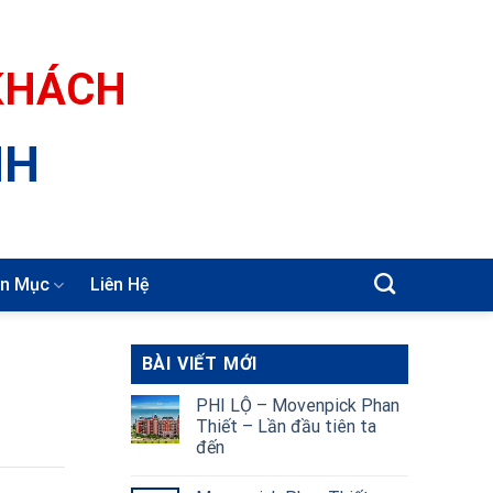
 KHÁCH
NH
n Mục
Liên Hệ
BÀI VIẾT MỚI
PHI LỘ – Movenpick Phan
Thiết – Lần đầu tiên ta
đến