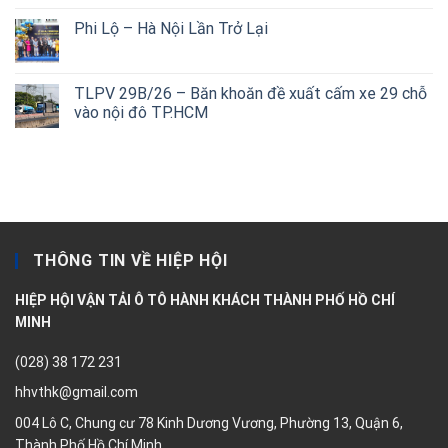
Phi Lộ – Hà Nội Lần Trở Lại
TLPV 29B/26 – Băn khoăn đề xuất cấm xe 29 chỗ
vào nội đô TP.HCM
THÔNG TIN VỀ HIỆP HỘI
HIỆP HỘI VẬN TẢI Ô TÔ HÀNH KHÁCH THÀNH PHỐ HỒ CHÍ
MINH
(028) 38 172 231
hhvthk@gmail.com
004 Lô C, Chung cư 78 Kinh Dương Vương, Phường 13, Quận 6,
Thành Phố Hồ Chí Minh