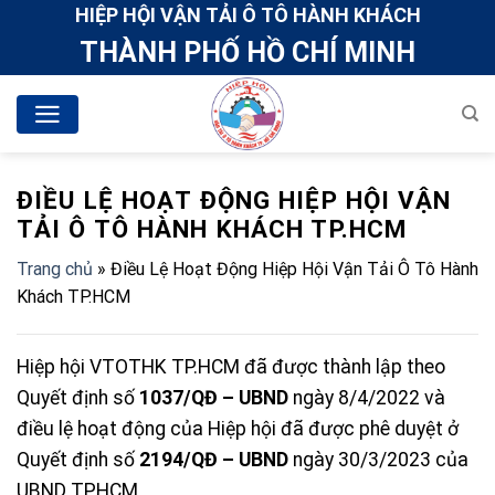
Skip
HIỆP HỘI VẬN TẢI Ô TÔ HÀNH KHÁCH
to
THÀNH PHỐ HỒ CHÍ MINH
content
ĐIỀU LỆ HOẠT ĐỘNG HIỆP HỘI VẬN
TẢI Ô TÔ HÀNH KHÁCH TP.HCM
Trang chủ
»
Điều Lệ Hoạt Động Hiệp Hội Vận Tải Ô Tô Hành
Khách TP.HCM
Hiệp hội VTOTHK TP.HCM đã được thành lập theo
Quyết định số
1037/QĐ – UBND
ngày 8/4/2022 và
điều lệ hoạt động của Hiệp hội đã được phê duyệt ở
Quyết định số
2194/QĐ – UBND
ngày 30/3/2023 của
UBND TPHCM.