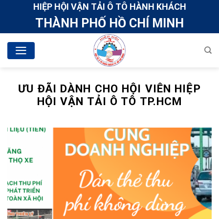
Skip
HIỆP HỘI VẬN TẢI Ô TÔ HÀNH KHÁCH
to
THÀNH PHỐ HỒ CHÍ MINH
content
ƯU ĐÃI DÀNH CHO HỘI VIÊN HIỆP
HỘI VẬN TẢI Ô TÔ TP.HCM