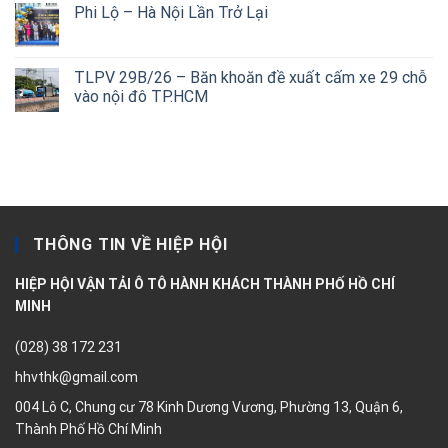
Phi Lộ – Hà Nội Lần Trở Lại
TLPV 29B/26 – Băn khoăn đề xuất cấm xe 29 chỗ
vào nội đô TP.HCM
THÔNG TIN VỀ HIỆP HỘI
HIỆP HỘI VẬN TẢI Ô TÔ HÀNH KHÁCH THÀNH PHỐ HỒ CHÍ
MINH
(028) 38 172 231
hhvthk@gmail.com
004 Lô C, Chung cư 78 Kinh Dương Vương, Phường 13, Quận 6,
Thành Phố Hồ Chí Minh