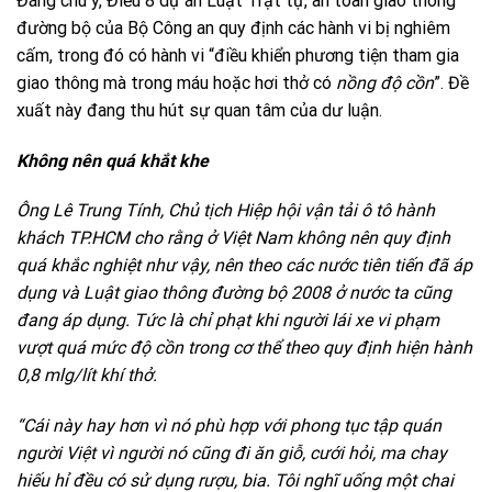
Đáng chú ý, Điều 8 dự án Luật Trật tự, an toàn giao thông
đường bộ của Bộ Công an quy định các hành vi bị nghiêm
cấm, trong đó có hành vi “điều khiển phương tiện tham gia
giao thông mà trong máu hoặc hơi thở có
nồng độ cồn
”. Đề
xuất này đang thu hút sự quan tâm của dư luận.
Không nên quá khắt khe
Ông Lê Trung Tính, Chủ tịch Hiệp hội vận tải ô tô hành
khách TP.HCM cho rằng ở Việt Nam không nên quy định
quá khắc nghiệt như vậy, nên theo các nước tiên tiến đã áp
dụng và Luật giao thông đường bộ 2008 ở nước ta cũng
đang áp dụng. Tức là chỉ phạt khi người lái xe vi phạm
vượt quá mức độ cồn trong cơ thể theo quy định hiện hành
0,8 mlg/lít khí thở.
“Cái này hay hơn vì nó phù hợp với phong tục tập quán
người Việt vì người nó cũng đi ăn giỗ, cưới hỏi, ma chay
hiếu hỉ đều có sử dụng rượu, bia. Tôi nghĩ uống một chai