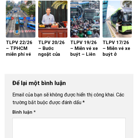
kiểm?
2027 đạt
kèm chất
hiệu quả?
lượng và
thuận tiện
TLPV 22/26
TLPV 20/26
TLPV 19/26
TLPV 17/26
– TPHCM
– Bước
– Miễn vé xe
– Miễn vé xe
miễn phí vé
ngoặt của
buýt – Liên
buýt ở
xe buýt cho
vận tải hành
Võ Báo KHPT
TP.HCM
toàn dân:
khách
Giải pháp đã
đủ cho xe
Để lại một bình luận
buýt đột
phá?
Email của bạn sẽ không được hiển thị công khai.
Các
trường bắt buộc được đánh dấu
*
Bình luận
*