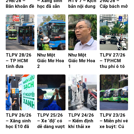
29B/26 –
– Xăng sinh
HTV 7 – Kịch
29A/26 –
Băn khoăn đề
học đã sẵn
bản nội dung
Cấp bách mở
xuất cấm xe
sàng
toạ đàm 4
rộng quốc lộ
29 chỗ vào
người
nội đô
TP.HCM
TLPV 28/26
Như Một
Như Một
TLPV 27/26
– TP HCM
Giấc Mơ Hoa
Giấc Mơ Hoa
– TP.HCM
tính đưa
2
1
thu phí ô tô
buýt mini
vào trung
vào đường
tâm: Làm
nhỏ, khu dân
sao để người
cư
dân đồng
thuận?
TLPV 26/26
TLPV 25/26
TLPV 24/26
TLPV 23/26
– Xăng sinh
– Xe ‘độ’ có
– Kiểm định
– Miễn phí vé
học E10 đã
dễ dàng vượt
khí thải xe
xe buýt: Cú
sẵn sàng
qua đăng
máy từ 1-7-
hích cần đi