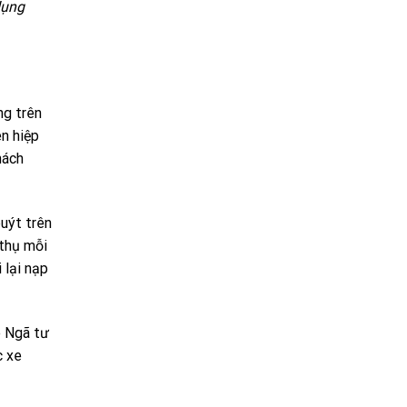
dụng
ng trên
n hiệp
hách
buýt trên
 thụ mỗi
 lại nạp
e Ngã tư
c xe