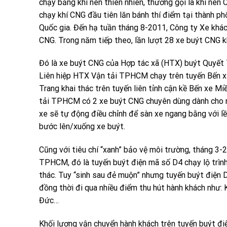
chạy bằng khí nén thiên nhiên, thường gọi là khí né
chạy khí CNG đầu tiên lăn bánh thí điểm tại thành ph
Quốc gia. Đến hạ tuần tháng 8-2011, Công ty Xe khác
CNG. Trong năm tiếp theo, lần lượt 28 xe buýt CNG kh
Đó là xe buýt CNG của Hợp tác xã (HTX) buýt Quyết 
Liên hiệp HTX Vận tải TPHCM chạy trên tuyến Bến 
Trang khai thác trên tuyến liên tỉnh cận kề Bến xe M
tải TPHCM có 2 xe buýt CNG chuyên dùng dành cho ng
xe sẽ tự động điều chỉnh để sàn xe ngang bằng với l
bước lên/xuống xe buýt.
Cũng với tiêu chí “xanh” bảo vệ môi trường, tháng 3
TPHCM, đó là tuyến buýt điện mã số D4 chạy lộ trìn
thác. Tuy “sinh sau đẻ muộn” nhưng tuyến buýt điện D
đồng thời đi qua nhiều điểm thu hút hành khách như
Đức…
Khối lượng vận chuyển hành khách trên tuyến buýt điệ