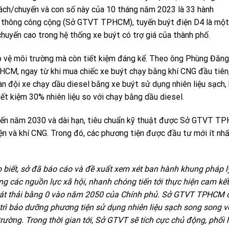
ách/chuyến và con số này của 10 tháng năm 2023 là 33 hành
o thông công cộng (Sở GTVT TPHCM), tuyến buýt điện D4 là một
huyến cao trong hệ thống xe buýt có trợ giá của thành phố.
o vệ môi trường mà còn tiết kiệm đáng kể. Theo ông Phùng Đăng
HCM, ngay từ khi mua chiếc xe buýt chạy bằng khí CNG đầu tiên,
n đội xe chạy dầu diesel bằng xe buýt sử dụng nhiên liệu sạch, 
iết kiệm 30% nhiên liệu so với chạy bằng dầu diesel.
 đến năm 2030 và dài hạn, tiêu chuẩn kỹ thuật được Sở GTVT T
iện và khí CNG. Trong đó, các phương tiện được đầu tư mới ít nh
ết, sở đã báo cáo và đề xuất xem xét ban hành khung pháp l
ng các nguồn lực xã hội, nhanh chóng tiến tới thực hiện cam kế
phát thải bằng 0 vào năm 2050 của Chính phủ. Sở GTVT TPHCM 
trì bảo dưỡng phương tiện sử dụng nhiên liệu sạch song song vớ
 trường. Trong thời gian tới, Sở GTVT sẽ tích cực chủ động, phối