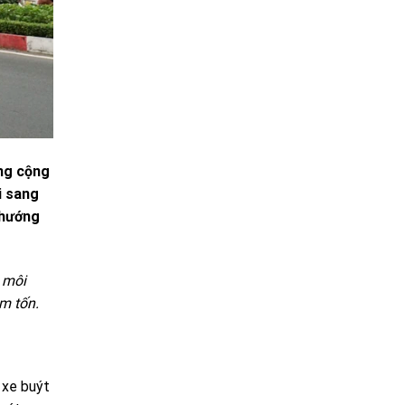
ông cộng
i sang
 hướng
 môi
m tốn.
 xe buýt