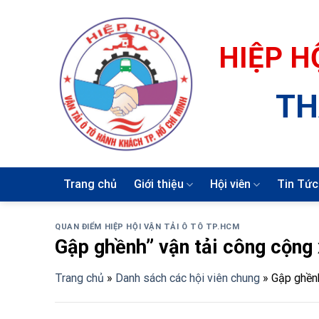
Skip
to
content
HIỆP H
TH
Trang chủ
Giới thiệu
Hội viên
Tin Tức
QUAN ĐIỂM HIỆP HỘI VẬN TẢI Ô TÔ TP.HCM
Gập ghềnh” vận tải công cộng 
Trang chủ
»
Danh sách các hội viên chung
»
Gập ghềnh