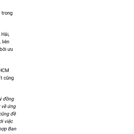
 trong
 Hải,
 liên
bởi ưu
PHCM
ất cũng
ý đồng
t về ứng
cũng đề
i việc
 hợp Ban