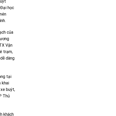
buýt
 Đại học
 nén
ình.
ạch của
hương
HTX Vận
é trạm,
 dễ dàng
ộng tại
 khai
 xe buýt,
TP Thủ
nh khách