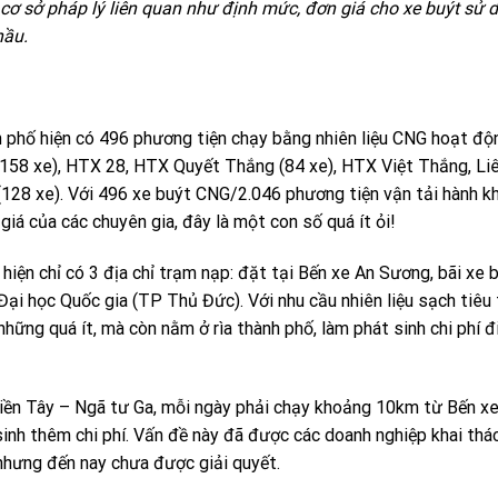
cơ sở pháp lý liên quan như định mức, đơn giá cho xe buýt sử 
hầu.
hố hiện có 496 phương tiện chạy bằng nhiên liệu CNG hoạt độ
(158 xe), HTX 28, HTX Quyết Thắng (84 xe), HTX Việt Thắng, Liê
(128 xe). Với 496 xe buýt CNG/2.046 phương tiện vận tải hành k
iá của các chuyên gia, đây là một con số quá ít ỏi!
hiện chỉ có 3 địa chỉ trạm nạp: đặt tại Bến xe An Sương, bãi xe 
Đại học Quốc gia (TP Thủ Đức). Với nhu cầu nhiên liệu sạch tiêu
ững quá ít, mà còn nằm ở rìa thành phố, làm phát sinh chi phí đi
 Miền Tây – Ngã tư Ga, mỗi ngày phải chạy khoảng 10km từ Bến x
inh thêm chi phí. Vấn đề này đã được các doanh nghiệp khai thá
 nhưng đến nay chưa được giải quyết.