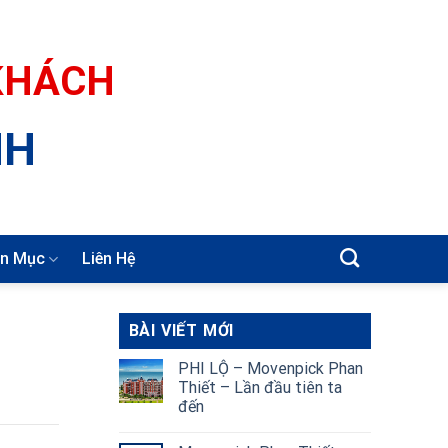
 KHÁCH
NH
n Mục
Liên Hệ
BÀI VIẾT MỚI
PHI LỘ – Movenpick Phan
Thiết – Lần đầu tiên ta
đến