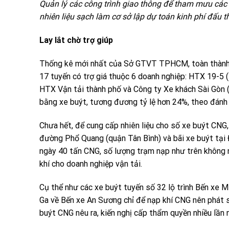
Quản lý các công trình giao thông để tham mưu các 
nhiên liệu sạch làm cơ sở lập dự toán kinh phí đấu t
Lay lắt chờ trợ giúp
Thống kê mới nhất của Sở GTVT TPHCM, toàn thành p
17 tuyến có trợ giá thuộc 6 doanh nghiệp: HTX 19-5 
HTX Vận tải thành phố và Công ty Xe khách Sài Gòn 
bằng xe buýt, tương đương tỷ lệ hơn 24%, theo đánh g
Chưa hết, để cung cấp nhiên liệu cho số xe buýt CNG, 
đường Phổ Quang (quận Tân Bình) và bãi xe buýt tại 
ngày 40 tấn CNG, số lượng trạm nạp như trên không nh
khí cho doanh nghiệp vận tải.
Cụ thể như các xe buýt tuyến số 32 lộ trình Bến xe
Ga về Bến xe An Sương chỉ để nạp khí CNG nên phát s
buýt CNG nêu ra, kiến nghị cấp thẩm quyền nhiều lần