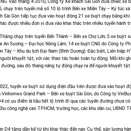
n CNG. Vào tháng 4-2010, Công ty Xe khách Sài Gòn đưa chiếc xe 
ố, chạy trên tuyến mã số 10 lộ trình Bến xe Miền Tây – Ký túc xá
h Sài Gòn tiếp tục đưa vào hoạt động 21 xe buýt chạy bằng khí
ác được nhiều đơn vị đưa vào khai thác trên nhiều tuyến hành tr
Thắng chạy trên tuyến Bến Thành – Bến xe Chợ Lớn; 5 xe buýt s
xe An Sương – Đại học Nông Lâm; 14 xe buýt CNG do Công ty P
iền Tây – Khu du lịch Đại Nam (Bình Dương). Đặc biệt, Liên hiệp 
ười khuyết tật, với các thao tác hoàn toàn tự động. Mỗi khi gh
ề đường, sau đó thang nâng tự động chạy ra để người khuyết tật
-2022, tuyến xe buýt sử dụng điện đầu tiên được đưa vào hoạt đ
h Vinhomes Grand Park – Bến xe buýt Sài Gòn, do Công ty VinBus
4 có ưu điểm là hầu hết lộ trình đi qua các tuyến đường chưa có
: Khu công nghệ cao TPHCM, trường học, các khu dân cư, UBND 
n D4 tăng dần kể từ khi khai thác đến nay. Cụ thể, sản lượng hà