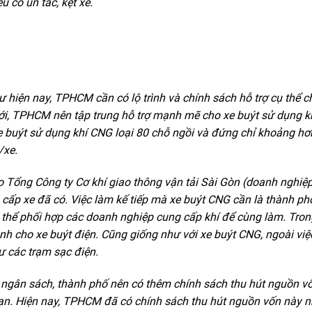
 có ùn tắc, kẹt xe.
 hiện nay, TPHCM cần có lộ trình và chính sách hỗ trợ cụ thể c
tới, TPHCM nên tập trung hỗ trợ mạnh mẽ cho xe buýt sử dụng k
 xe buýt sử dụng khí CNG loại 80 chỗ ngồi và đứng chỉ khoảng hơ
/xe.
Tổng Công ty Cơ khí giao thông vận tải Sài Gòn (doanh nghiệ
cấp xe đã có. Việc làm kế tiếp mà xe buýt CNG cần là thành ph
ó thể phối hợp các doanh nghiệp cung cấp khí để cùng làm. Tron
ạnh cho xe buýt điện. Cũng giống như với xe buýt CNG, ngoài việ
ư các trạm sạc điện.
từ ngân sách, thành phố nên có thêm chính sách thu hút nguồn v
hạn. Hiện nay, TPHCM đã có chính sách thu hút nguồn vốn này 