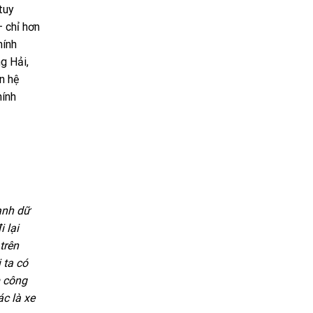
tuy
– chỉ hơn
hính
g Hải,
n hệ
hính
anh dữ
 lại
trên
 ta có
m công
c là xe