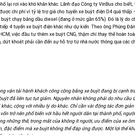
hố lại rơi vào khó khăn khác. Lãnh đạo Công ty VinBus cho biết, 
ợc chi phí vì tỷ lệ trợ giá cho tuyến xe buýt điện D4 quá thấp 
e buýt chạy bằng dầu diesel (đang ở mức gần 65%). Đó là lý do c
 tiếp 4 tuyến xe buýt điện khác như dự kiến. Theo ông Phùng Đăn
PHCM, việc đầu tư thêm xe buýt CNG, thậm chí thay thế hoàn toà
h, dứt khoát phải cần đến sự hỗ trợ từ nhà nước thông qua các c
ộng vận tải hành khách công cộng bằng xe buýt đang bị cạnh tr
buýt đã liên tục tụt giảm. Nguyên nhân không phải do nhu cầu đi
 khác, cộng với nhiều lý do khác. Chỉ cần vài động tác đơn giản 
vốn trở nên phổ biến với hầu hết người dân tại thành phố, người
ng những thế, trong mắt của không ít người, ưu điểm của xe ô
, đặc điểm mà xe buýt không thể đáp ứng được. Một lợi thế khá