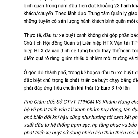
bình quân trong năm đầu tiên đạt khoảng 23 hành kh
khách/chuyến. Theo lãnh đạo Trung tâm Quản lý gia
những tuyến có sản lượng hành khách bình quân mỗi c
Thực tế, đầu tư xe buýt xanh không chỉ góp phần bả
Chủ tịch Hội đồng Quản trị Liên hiệp HTX Vận tải TP
hiệp HTX đã xác định sẽ từng bước thay thế hoàn toà
điểm quá rõ ràng: giảm thiểu ô nhiễm môi trường và t
Ở góc độ thành phố, trong kế hoạch đầu tư xe buýt
đặc biệt chú trọng là phát triển xe buýt chạy bằng đ
phải đáp ứng tiêu chuẩn khí thải từ Euro 3 trở lên.
Phó Giám đốc Sở GTVT TPHCM Võ Khánh Hưng cho bi
bộ về phát triển vận tải xanh nhằm huy động, tận dụ
phó biến đổi khí hậu cũng như hướng tới cam kết 
xuất đầu tư hệ thống trạm sạc, hạ tầng phục vụ bảo 
phát triển xe buýt sử dụng nhiên liệu thân thiện môi