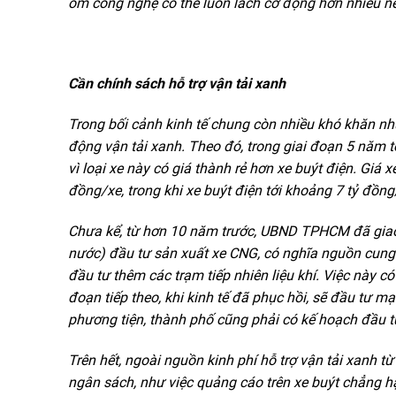
ôm công nghệ có thể luồn lách cơ động hơn nhiều nếu
Cần chính sách hỗ trợ vận tải xanh
Trong bối cảnh kinh tế chung còn nhiều khó khăn như
động vận tải xanh. Theo đó, trong giai đoạn 5 năm 
vì loại xe này có giá thành rẻ hơn xe buýt điện. Giá
đồng/xe, trong khi xe buýt điện tới khoảng 7 tỷ đồng
Chưa kể, từ hơn 10 năm trước, UBND TPHCM đã giao 
nước) đầu tư sản xuất xe CNG, có nghĩa nguồn cung 
đầu tư thêm các trạm tiếp nhiên liệu khí. Việc này c
đoạn tiếp theo, khi kinh tế đã phục hồi, sẽ đầu tư m
phương tiện, thành phố cũng phải có kế hoạch đầu t
Trên hết, ngoài nguồn kinh phí hỗ trợ vận tải xanh 
ngân sách, như việc quảng cáo trên xe buýt chẳng 