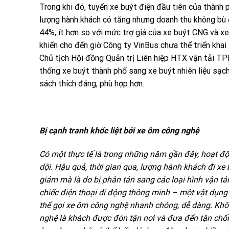
Trong khi đó, tuyến xe buýt điện đầu tiên của thành p
lượng hành khách có tăng nhưng doanh thu không bù đư
44%, ít hơn so với mức trợ giá của xe buýt CNG và x
khiến cho đến giờ Công ty VinBus chưa thể triển khai
Chủ tịch Hội đồng Quản trị Liên hiệp HTX vận tải T
thống xe buýt thành phố sang xe buýt nhiên liệu sạc
sách thích đáng, phù hợp hơn.
Bị cạnh tranh khốc liệt bởi xe ôm công nghệ
Có một thực tế là trong những năm gần đây, hoạt đ
dội. Hậu quả, thời gian qua, lượng hành khách đi xe 
giảm mà là do bị phân tán sang các loại hình vận tải
chiếc điện thoại di động thông minh – một vật dụng 
thể gọi xe ôm công nghệ nhanh chóng, dễ dàng. Khô
nghệ là khách được đón tận nơi và đưa đến tận chốn