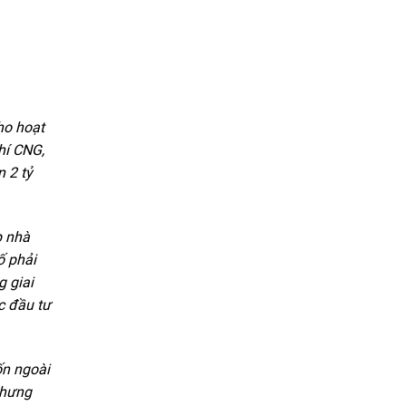
ho hoạt
hí CNG,
n 2 tỷ
p nhà
ố phải
g giai
c đầu tư
ốn ngoài
nhưng