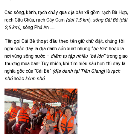
Các sông, kênh, rạch chảy qua địa bàn xã gồm: rạch Bà Hợp,
rạch Cầu Chùa, rạch Cây Cam
(dài 1,5 km
),
sông Cái Bè
(dài
2,5 km),
sông Phú An …..
Tên gọi Cái Bè thoạt đầu theo tên giữ chữ đặt, chúng tôi
nghĩ chắc đây là địa danh sản xuát những “
bè lớn
” hoặc là
nơi vùng sông nước –
điểm tụ tập nhiều “bè lớn”
trong giao
thương mua bán! Tuy nhiên, khi tìm hiêu sâu hơn thì đây là
nghĩa gốc của “Cái Bè”
(địa danh tại Tiền Giang
) là
rạch
nhỏ
hoặc
kênh nhỏ
.