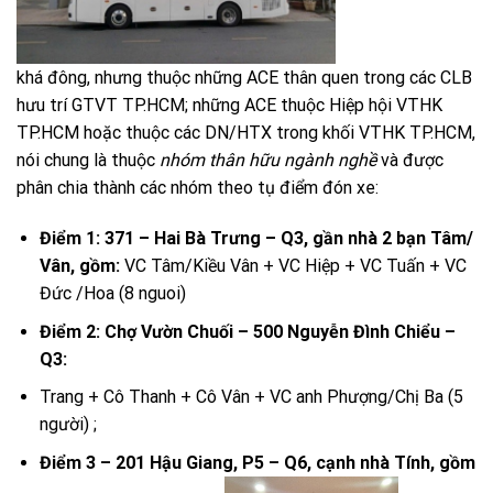
khá đông, nhưng thuộc những ACE thân quen trong các CLB
hưu trí GTVT TP.HCM; những ACE thuộc Hiệp hội VTHK
TP.HCM hoặc thuộc các DN/HTX trong khối VTHK TP.HCM,
nói chung là thuộc
nhóm thân hữu ngành nghề
và được
phân chia thành các nhóm theo tụ điểm đón xe:
Điểm 1: 371 – Hai Bà Trưng – Q3, gần nhà 2 bạn Tâm/
Vân, gồm:
VC Tâm/Kiều Vân + VC Hiệp + VC Tuấn + VC
Đức /Hoa (8 nguoi)
Điểm 2: Chợ Vườn Chuối – 500 Nguyễn Đình Chiểu –
Q3:
Trang + Cô Thanh + Cô Vân + VC anh Phượng/Chị Ba (5
người) ;
Điểm 3 – 201 Hậu Giang, P5 – Q6, cạnh nhà Tính, gồm