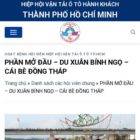
Skip
HIỆP HỘI VẬN TẢI Ô TÔ HÀNH KHÁCH
to
THÀNH PHỐ HỒ CHÍ MINH
content
HOẠT ĐỘNG HỘI VIÊN HIỆP HỘI VẬN TẢI Ô TÔ TP.HCM
PHẦN MỞ ĐẦU – DU XUÂN BÍNH NGỌ –
CÁI BÈ ĐỒNG THÁP
Trang chủ
»
Danh sách các hội viên chung
»
PHẦN MỞ ĐẦU
– DU XUÂN BÍNH NGỌ – CÁI BÈ ĐỒNG THÁP