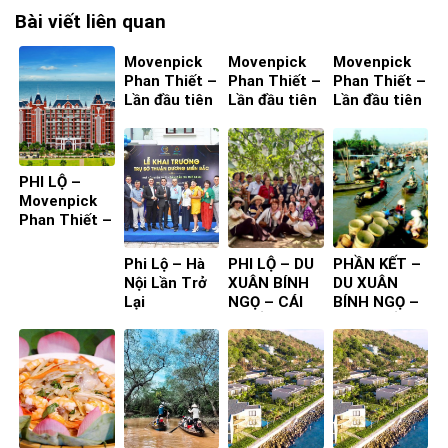
Bài viết liên quan
Movenpick
Movenpick
Movenpick
Phan Thiết –
Phan Thiết –
Phan Thiết –
Lần đầu tiên
Lần đầu tiên
Lần đầu tiên
ta đến – Bìa
ta đến – Bìa
ta đến – Bìa
4
2
1
PHI LỘ –
Movenpick
Phan Thiết –
Lần đầu tiên
ta đến
Phi Lộ – Hà
PHI LỘ – DU
PHẦN KẾT –
Nội Lần Trở
XUÂN BÍNH
DU XUÂN
Lại
NGỌ – CÁI
BÍNH NGỌ –
BÈ ĐỒNG
CÁI BÈ ĐỒNG
THÁP
THÁP