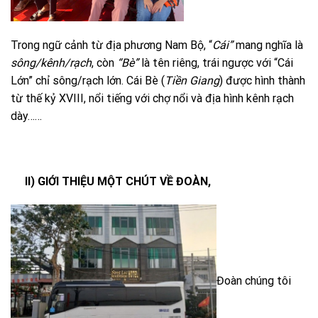
Trong ngữ cảnh từ địa phương Nam Bộ, “
Cái”
mang nghĩa là
sông/kênh/rạch
, còn
“Bè”
là tên riêng, trái ngược với “Cái
Lớn” chỉ sông/rạch lớn. Cái Bè (
Tiền Giang
) được hình thành
từ thế kỷ XVIII, nổi tiếng với chợ nổi và địa hình kênh rạch
dày……
II) GIỚI THIỆU MỘT CHÚT VỀ ĐOÀN,
Đoàn chúng tôi