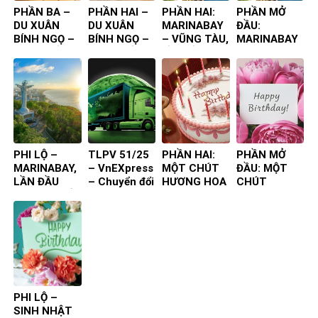
PHẦN BA –
PHẦN HAI –
PHẦN HAI:
PHẦN MỞ
DU XUÂN
DU XUÂN
MARINABAY
ĐẦU:
BÍNH NGỌ –
BÍNH NGỌ –
– VŨNG TÀU,
MARINABAY
CÁI BÈ ĐỒNG
CÁI BÈ ĐỒNG
LẦN ĐẦU
– VŨNG TÀU,
THÁP
THÁP
TIÊN TA ĐẾN
LẦN ĐẦU
TIÊN TA ĐẾN
PHI LỘ –
TLPV 51/25
PHẦN HAI:
PHẦN MỞ
MARINABAY,
– VnEXpress
MỘT CHÚT
ĐẦU: MỘT
LẦN ĐẦU
– Chuyển đổi
HƯƠNG HOA
CHÚT
TIÊN TA ĐẾN
xanh TP.HCM
– SINH
HƯƠNG HOA
NHẬT 75 –
– SINH
TUỔI CỦA
NHẬT 75 –
GIÀ YẾU
TUỔI CỦA
GIÀ YẾU
PHI LỘ –
SINH NHẬT