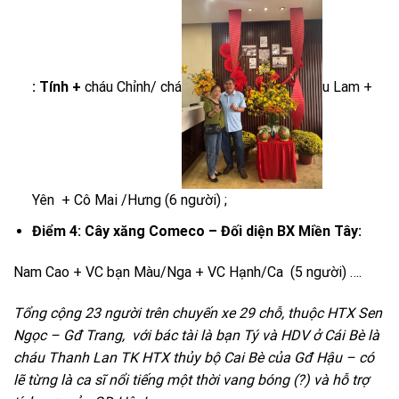
: Tính +
cháu Chỉnh/ chá
u Lam +
Yên + Cô Mai /Hưng (6 người) ;
Điểm 4: Cây xăng Comeco – Đối diện BX Miền Tây:
Nam Cao + VC bạn Màu/Nga + VC Hạnh/Ca (5 người) ….
Tổng cộng 23 người trên chuyến xe 29 chỗ, thuộc HTX Sen
Ngọc – Gđ Trang, với bác tài là bạn Tý và HDV ở Cái Bè là
cháu Thanh Lan TK HTX thủy bộ Cai Bè của Gđ Hậu – có
lẽ từng là ca sĩ nổi tiếng một thời vang bóng (?) và hỗ trợ