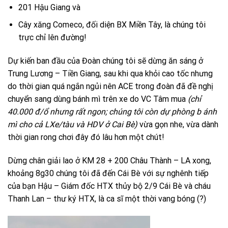
201 Hậu Giang và
Cây xăng Comeco, đối diện BX Miền Tây, là chúng tôi
trực chỉ lên đường!
Dự kiến ban đầu của Đoàn chúng tôi sẽ dừng ăn sáng ở
Trung Lương – Tiền Giang, sau khi qua khỏi cao tốc nhưng
do thời gian quá ngắn ngủi nên ACE trong đoàn đã đề nghị
chuyển sang dùng bánh mì trên xe do VC Tâm mua
(chỉ
40.000 đ/ổ nhưng rất ngon; chúng tôi còn dự phòng b
ánh
mì cho cả LXe/tàu và HDV ở Cai Bè)
vừa gọn nhe, vừa dành
thời gian rong chơi đây đó lâu hơn một chút!
Dừng chân giải lao ở KM 28 + 200 Châu Thành – LA xong,
khoảng 8g30 chúng tôi đã đến Cái Bè với sự nghênh tiếp
của bạn Hậu – Giám đốc HTX thủy bộ 2/9 Cái Bè và cháu
Thanh Lan – thư ký HTX, là ca sĩ một thời vang bóng (?)