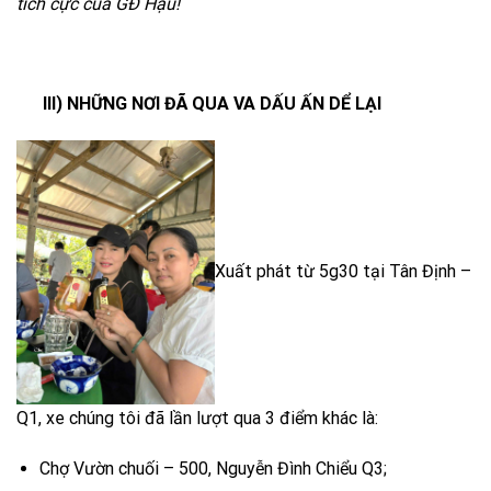
tích cực của GĐ Hậu!
III) NHỮNG NƠI ĐÃ QUA VA DẤU ẤN DỂ LẠI
Xuất phát từ 5g30 tại Tân Định –
Q1, xe chúng tôi đã lần lượt qua 3 điểm khác là:
Chợ Vườn chuối – 500, Nguyễn Đình Chiểu Q3;