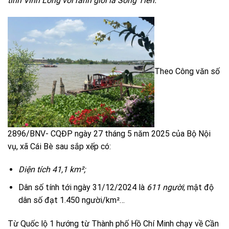
tỉnh
Vĩnh Long
với ranh giới là
Sông Tiền
.
Theo Công văn số
2896/BNV- CQĐP ngày 27 tháng 5 năm 2025 của Bộ Nội
vụ, xã Cái Bè sau sắp xếp có:
Diện tích 41,1 km²;
Dân số tính tới ngày 31/12/2024 là
611 người
; mật độ
dân số đạt 1.450 người/km²…
Từ Quốc lộ 1 hướng từ Thành phố Hồ Chí Minh chạy về Cần