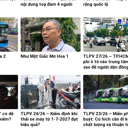
nội dung toạ đàm 4 người
rộng quốc lộ
a 2
Như Một Giấc Mơ Hoa 1
TLPV 27/26 – TP.HC
phí ô tô vào trung tâ
sao để người dân đồn
thuận?
’ có dễ
TLPV 24/26 – Kiểm định khí
TLPV 23/26 – Miễn ph
 kiểm?
thải xe máy từ 1-7-2027 đạt
buýt: Cú hích cần đi 
hiệu quả?
chất lượng và thuận t