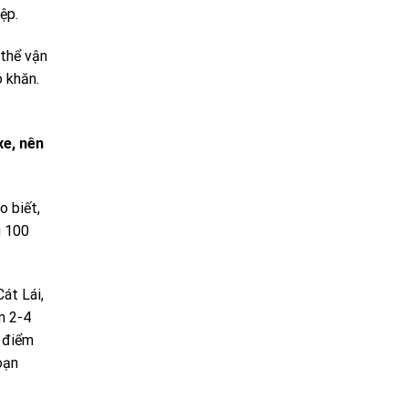
ệp.
 thể vận
ó khăn.
xe, nên
o biết,
g 100
Cát Lái,
m 2-4
ó điểm
oạn