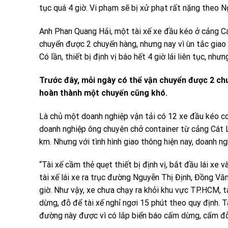
tục quá 4 giờ. Vi phạm sẽ bị xử phạt rất nặng theo 
Anh Phan Quang Hải, một tài xế xe đầu kéo ở cảng Cá
chuyển được 2 chuyến hàng, nhưng nay vì ùn tắc giao 
Có lần, thiết bị định vị báo hết 4 giờ lái liên tục, n
Trước đây, mỗi ngày có thể vận chuyển được 2 chuy
hoàn thành một chuyến cũng khó.
Là chủ một doanh nghiệp vận tải có 12 xe đầu kéo co
doanh nghiệp ông chuyên chở container từ cảng Cát L
km. Nhưng với tình hình giao thông hiện nay, doanh ng
“Tài xế cầm thẻ quẹt thiết bị định vị, bắt đầu lái xe 
tài xế lái xe ra trục đường Nguyễn Thị Định, Đồng 
giờ. Như vậy, xe chưa chạy ra khỏi khu vực TP.HCM, t
dừng, đỗ để tài xế nghỉ ngơi 15 phút theo quy định. 
đường này được vì có lắp biển báo cấm dừng, cấm đỗ”