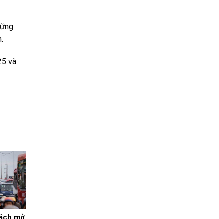
hững
.
25 và
bách mở