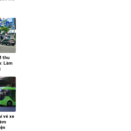
M thu
m: Làm
g
í vé xe
kèm
iện