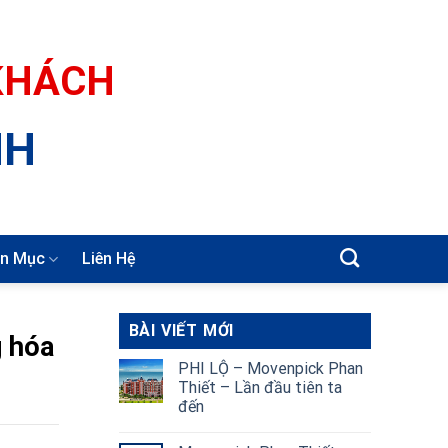
 KHÁCH
NH
n Mục
Liên Hệ
BÀI VIẾT MỚI
g hóa
PHI LỘ – Movenpick Phan
Thiết – Lần đầu tiên ta
đến