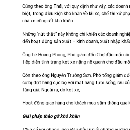
Cũng theo ông Thái, với quy định như vậy, các doanh n
biệt, trong điều kiện khó khăn về lái xe, chế tài xử 
nhà xe cũng rất khó khăn.
Những “nút thắt” này không chỉ khiến các doanh nghi
đến hoạt động sản xuất – kinh doanh, xuất nhập khẩ
Ông Lê Hoàng Phong, Phó giám đốc Chợ đầu mối nông 
tiếp diễn tình trạng kẹt xe nặng nề quanh chợ đầu mố
Còn theo ông Nguyễn Trường Sơn, Phó tổng giám đốc S
cơ bị đứt hàng cục bộ với mặt hàng tươi sống, rau c
tăng giá. Ngoài ra, do kẹt xe,
Hoạt động giao hàng cho khách mua sắm thông qua k
Giải pháp tháo gỡ khó khăn
Chia sẻ với phóng viên Báo Đầu tư về những vướng 