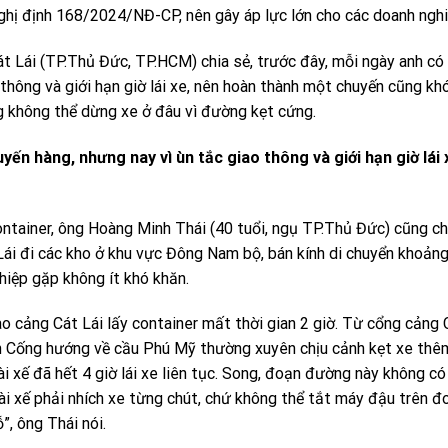
Nghị định 168/2024/NĐ-CP, nên gây áp lực lớn cho các doanh nghi
t Lái (TP.Thủ Đức, TP.HCM) chia sẻ, trước đây, mỗi ngày anh có
thông và giới hạn giờ lái xe, nên hoàn thành một chuyến cũng kh
hưng không thể dừng xe ở đâu vì đường kẹt cứng.
ến hàng, nhưng nay vì ùn tắc giao thông và giới hạn giờ lái 
ntainer, ông Hoàng Minh Thái (40 tuổi, ngụ TP.Thủ Đức) cũng ch
ái đi các kho ở khu vực Đông Nam bộ, bán kính di chuyển khoản
hiệp gặp không ít khó khăn.
vào cảng Cát Lái lấy container mất thời gian 2 giờ. Từ cổng cảng 
Văn Cống hướng về cầu Phú Mỹ thường xuyên chịu cảnh kẹt xe thê
ài xế đã hết 4 giờ lái xe liên tục. Song, đoạn đường này không c
Tài xế phải nhích xe từng chút, chứ không thể tắt máy đậu trên đ
, ông Thái nói.