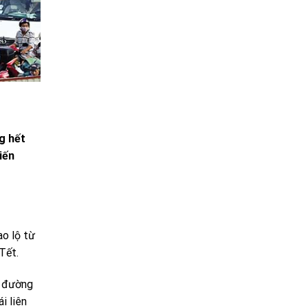
g hết
iến
ao lộ từ
Tết.
g đường
i liên