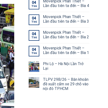
Movenpick Phan Thiết –
04
Lần đầu tiên ta đến – Bìa 4
Th6
Movenpick Phan Thiết –
04
Lần đầu tiên ta đến – Bìa 3
Th6
Movenpick Phan Thiết –
04
Lần đầu tiên ta đến – Bìa 2
Th6
Movenpick Phan Thiết –
04
Lần đầu tiên ta đến – Bìa 1
Th6
Phi Lộ – Hà Nội Lần Trở
Lại
TLPV 29B/26 – Băn khoăn
đề xuất cấm xe 29 chỗ vào
nội đô TP.HCM