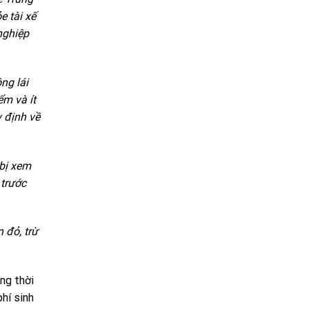
e tài xế
nghiệp
ng lái
ểm và ít
y định về
 bị xem
 trước
 đỏ, trừ
ng thời
phí sinh