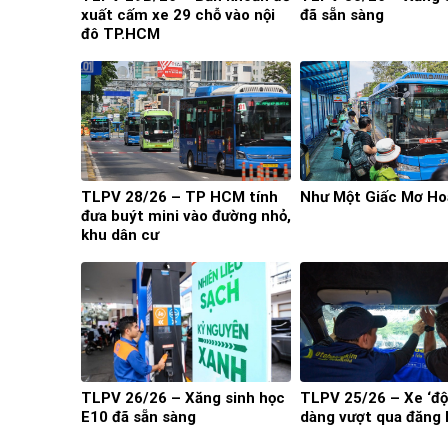
xuất cấm xe 29 chỗ vào nội
đã sẵn sàng
đô TP.HCM
TLPV 28/26 – TP HCM tính
Như Một Giấc Mơ Ho
đưa buýt mini vào đường nhỏ,
khu dân cư
TLPV 26/26 – Xăng sinh học
TLPV 25/26 – Xe ‘độ
E10 đã sẵn sàng
dàng vượt qua đăng