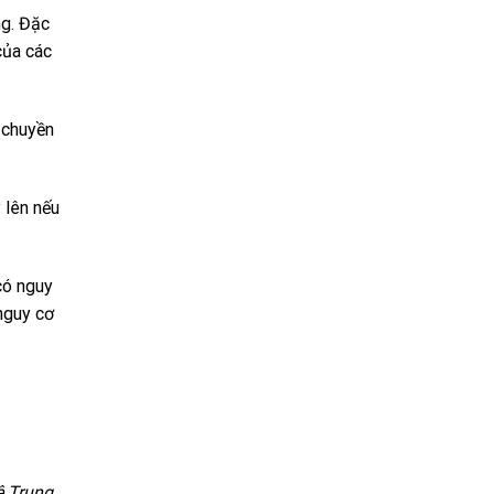
ng. Đặc
của các
 chuyền
 lên nếu
có nguy
nguy cơ
ê Trung