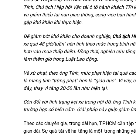
Tính, Chủ tịch Hiệp hội Vận tải
ô tô
hành khách TP.HCM
và giảm thiểu tai nạn giao thông, song việc ban hành
gặp khó khăn khi thực hiện.
Để giảm bớt khó khăn cho doanh nghiệp,
Chủ tịch H
xe quá 48 giờ/tuần” nên tính theo mức trung bình nă
hơn vào mùa thấp điểm. Đồng thời, nghiên cứu tăng g
làm thêm giờ trong Luật Lao động.
Về xử phạt, theo ông Tính, mức phạt hiện tại quá ca
là mang tính “trừng phạt” hơn là “giáo dục”. Vì vậy,
đây, thay vì tăng 20-50 lần như hiện tại.
Còn đối với tình trạng kẹt xe trong nội đô, ông Tính 
trường hợp có biển cấm. Giải pháp này giúp giảm ùn t
Theo các chuyên gia, trong dài hạn, TP.HCM cần tập t
gian dài. Sự quá tải về hạ tầng là một trong những yế