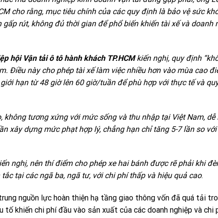
 cho rằng, mục tiêu chính của các quy định là bảo vệ sức khỏ
 gấp rút, không đủ thời gian để phổ biến khiến tài xế và doanh 
iệp hội Vận tải ô tô hành khách TP.HCM
kiến nghị, quy định “khô
m. Điều này cho phép tài xế làm việc nhiều hơn vào mùa cao đi
iới hạn từ 48 giờ lên 60 giờ/tuần để phù hợp với thực tế và qu
o, không tương xứng với mức sống và thu nhập tại Việt Nam, dễ
 cần xây dựng mức phạt hợp lý, chẳng hạn chỉ tăng 5-7 lần so với
kiến nghị, nên thí điểm cho phép xe hai bánh được rẽ phải khi đèn
ắc tại các ngã ba, ngã tư, với chi phí thấp và hiệu quả cao
.
rung nguồn lực hoàn thiện hạ tầng giao thông vốn đã quá tải tro
u tố khiến chi phí đầu vào sản xuất của các doanh nghiệp và chi 