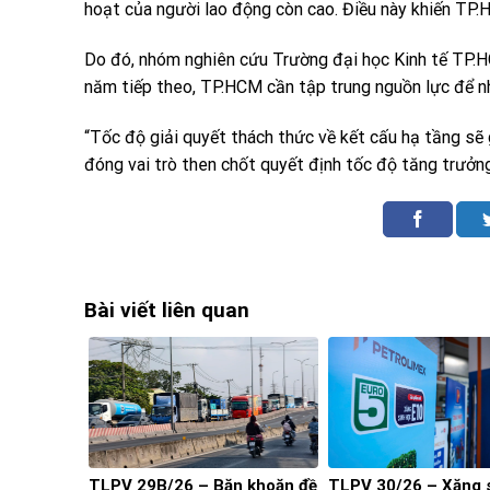
hoạt của người lao động còn cao. Điều này khiến TP.
Do đó, nhóm nghiên cứu Trường đại học Kinh tế TP.
năm tiếp theo, TP.HCM cần tập trung nguồn lực để nh
“Tốc độ giải quyết thách thức về kết cấu hạ tầng s
đóng vai trò then chốt quyết định tốc độ tăng trưởng
Bài viết liên quan
TLPV 29B/26 – Băn khoăn đề
TLPV 30/26 – Xăng 