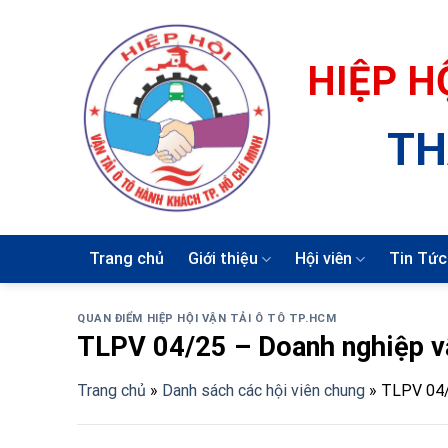
Skip
to
content
HIỆP H
TH
Trang chủ
Giới thiệu
Hội viên
Tin Tức
QUAN ĐIỂM HIỆP HỘI VẬN TẢI Ô TÔ TP.HCM
TLPV 04/25 – Doanh nghiệp vận
Trang chủ
»
Danh sách các hội viên chung
»
TLPV 04/2