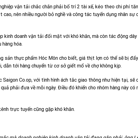
ghiệp vận tải chắc chắn phải bố trí 2 tài xế, kéo theo chi phí tă
phạt cao, nên nhiều người bỏ nghề và công tác tuyển dụng nhân sự 
ệp kinh doanh vận tải đối mặt với khó khăn, mà còn tác động dây
u hàng hóa.
sản thực phẩm Hóc Môn cho biết, giá thịt lợn có thể sẽ bị đẩy
i, dẫn tới hàng chuyển từ cơ sở giết mổ về chợ không kịp.
aigon Co.op, với tình hình ách tắc giao thông như hiện tại, sẽ 
ủ quả phải đưa về mỗi ngày. Điều đó khiến cho nhóm hàng này có 
ênh trực tuyến cũng gặp khó khăn.
mắc mà doanh nghiệp kinh doanh vận tải đang gặp phải, ông L