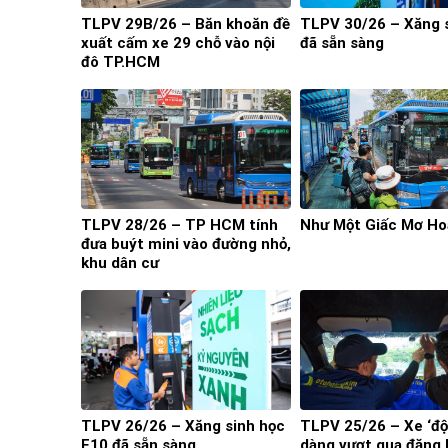
TLPV 29B/26 – Băn khoăn đề
TLPV 30/26 – Xăng 
xuất cấm xe 29 chỗ vào nội
đã sẵn sàng
đô TP.HCM
TLPV 28/26 – TP HCM tính
Như Một Giấc Mơ Ho
đưa buýt mini vào đường nhỏ,
khu dân cư
TLPV 26/26 – Xăng sinh học
TLPV 25/26 – Xe ‘độ
E10 đã sẵn sàng
dàng vượt qua đăng