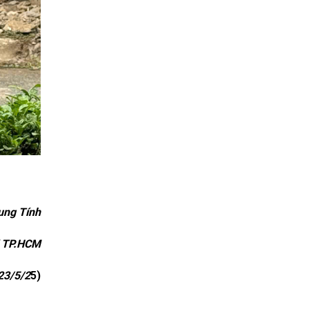
ung Tính
 TP.HCM
23/5/2
5)