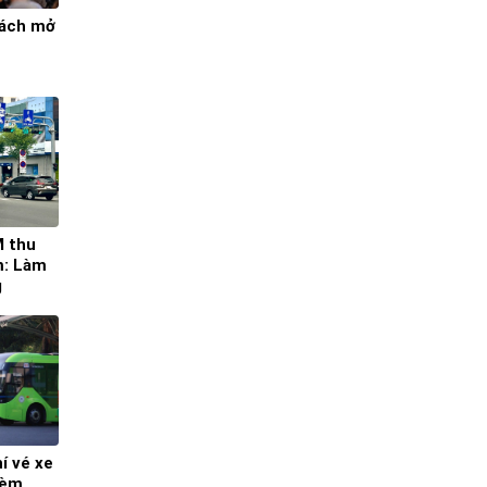
bách mở
M thu
m: Làm
g
í vé xe
kèm