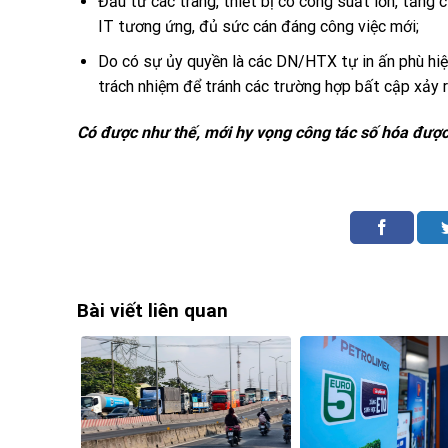
Đầu tư các trang, thiết bị có công suất lớn, tăng 
IT tương ứng, đủ sức cán đáng công việc mới;
Do có sự ủy quyền là các DN/HTX tự in ấn phù hiệ
trách nhiệm để tránh các trường hợp bất cập xảy r
Có được như thế, mới hy vọng công tác số hóa đượ
Bài viết liên quan