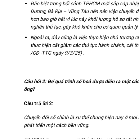
Đặc biệt trong bối cảnh TPHCM mới sắp sáp nh
Dương, Bà Rịa – Vũng Tàu nên nên việc chuyển đổ
hơn bao giờ hết vì lúc này khối lượng hồ sơ rất n
nghẽn thủ tục, gây khó khăn cho cơ quan quản lý
Ngoài ra, đây cũng là việc thực hiện chủ tr
ươ
ng c
thực hiện cắt giảm các thủ tục hành chánh, cải th
/CĐ -TTG ngày 9/3/25) .
C
â
u hỏi 2
:
Để quá trình số hoá được diễn ra một các
ông?
Câu trả lời 2:
Chuyển đổi số chính là xu thế chung hiện nay ở mọi 
phát triển một cách bền vững.