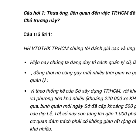
C
â
u h
ỏ
i 1
:
Thưa ông, liên quan đến việc TP.HCM đề 
Chủ trương này?
C
â
u tr
ả
l
ờ
i 1:
HH VTOTHK TP.HCM chúng tôi đánh giá cao và ủng hộ
Hiện nay chúng ta đang duy trì cách quản lý cũ, 
; đồng thời nó cũng gây mất nhiều thời gian và 
quản lý ;
Vì theo thống kê của
S
ở xây dựng TP.HCM, với kh
và ph
ươ
ng tiện khá nhiều (khoảng 220.000 xe K
qua, b
ì
nh qu
â
n mỗi ngày
S
ở đã cấp khoảng 500 p
c
á
c dịp Lễ, Tết số này còn t
ă
ng lên gần 1.000 phù
c
ơ
quan đảm tr
á
ch phải có không gian r
ấ
t rộng r
khá nhiều.