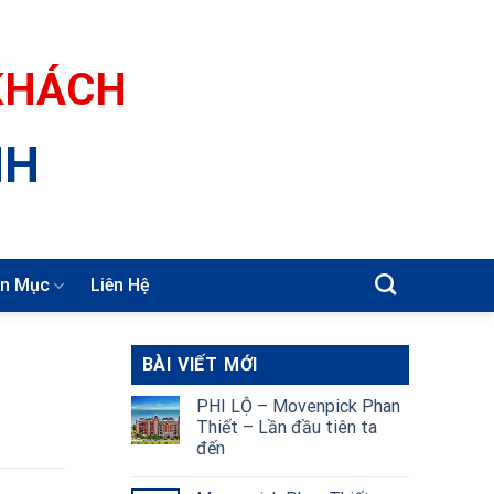
 KHÁCH
NH
n Mục
Liên Hệ
BÀI VIẾT MỚI
PHI LỘ – Movenpick Phan
Thiết – Lần đầu tiên ta
đến