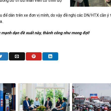
cường bố trí đủ nhân viên có trình độ
u để dán trên xe đơn vị mình, do vậy đề nghị các DN/HTX cần ý 
a.
c mạnh dạn đề xuất này, thành công như mong đợi!