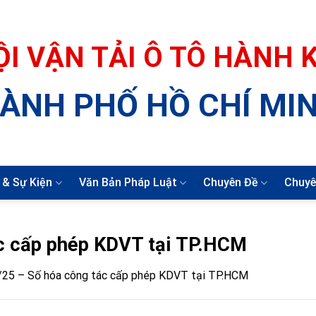
ỘI VẬN TẢI Ô TÔ HÀNH
ÀNH PHỐ HỒ CHÍ MI
 & Sự Kiện
Văn Bản Pháp Luật
Chuyên Đề
Chuyê
c cấp phép KDVT tại TP.HCM
25 – Số hóa công tác cấp phép KDVT tại TP.HCM