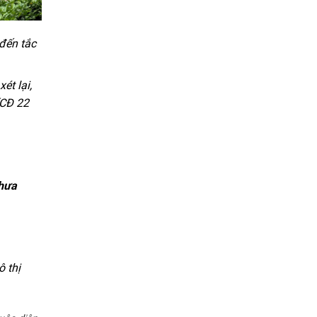
 đến tắc
ét lại,
(CĐ 22
thưa
ô thị