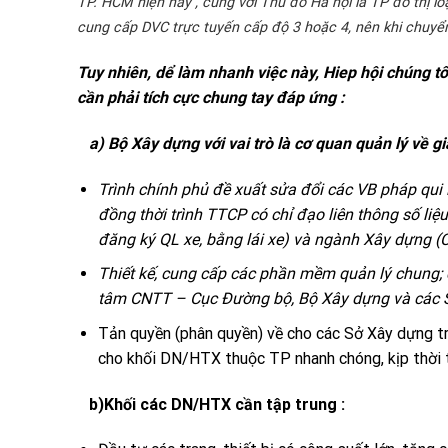
TP. HCM hiện nay , cùng với Thủ đô Hà nội là TP đô thị l
cung cấp DVC trực tuyến cấp độ 3 hoặc 4, nên khi chuyển
Tuy nhiên, dể làm nhanh việc này, Hiep hội chúng
cần phải tích cực chung tay đáp ứng :
a) Bộ Xây dựng với vai trò là cơ quan quản lý về g
Trình chính phủ đề xuất sửa đổi các VB pháp qui 
đồng thời trình TTCP có chỉ đạo liên thông số li
đăng ký QL xe, bằng lái xe) và ngành Xây dựng (
Thiết kế, cung cấp các phần mềm quản lý chung; c
tâm CNTT – Cục Đường bộ, Bộ Xây dựng và các 
Tản quyền (phân quyền) về cho các Sở Xây dựng trự
cho khối DN/HTX thuộc TP nhanh chóng, kịp thời 
b)Khối các DN/HTX cần tập trung :