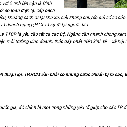
ập
với
2 tỉnh lận cận là Bình
i số toàn diện lại cấp bách
hiều, khoảng cách đi lại khá xa, nếu không chuyển đổi số sẽ dẫn
 và doanh nghiệp,HTX và sự đi lại người dân.
ủa TTCP là yêu cầu tất cả các Bộ,
N
gành cần nhanh chóng xem x
iện môi tr
ườ
ng kinh doanh, thúc đẩy phát triển kinh tế – xã hội 
h thuận lợi, TP.HCM cần phải có những bước chuẩn bị ra sao, 
quốc gia, đó chính là một trong những yếu tố giúp cho các TP đ