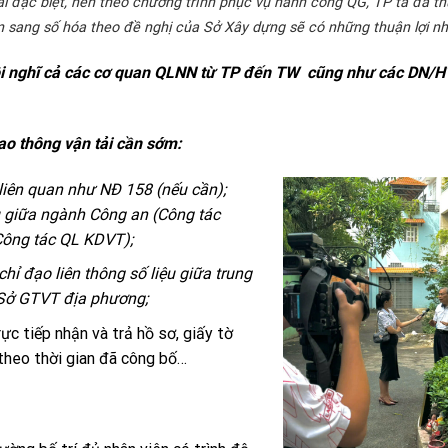
oại đặc biệt, nên theo chương trình phục vụ hành công QG, TP ta đã t
 sang số hóa theo đề nghị của Sở Xây dựng sẽ có những thuận lợi nh
 tôi nghĩ cả các cơ quan QLNN từ TP đến TW cũng như các DN/
iao thông vận tải cần sớm:
liên quan như NĐ 158 (nếu cần);
ệu giữa ngành Công an (Công tác
Công tác QL KDVT);
hỉ đạo liên thông số liệu giữa trung
Sở GTVT địa phương;
c tiếp nhận và trả hồ sơ, giấy tờ
theo thời gian đã công bố…