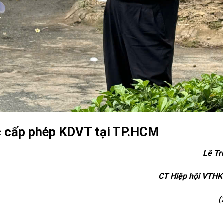
c c
ấ
p ph
é
p KDVT tại TP.HCM
Lê Tr
CT Hi
ệ
p
h
ộ
i VTHK
(