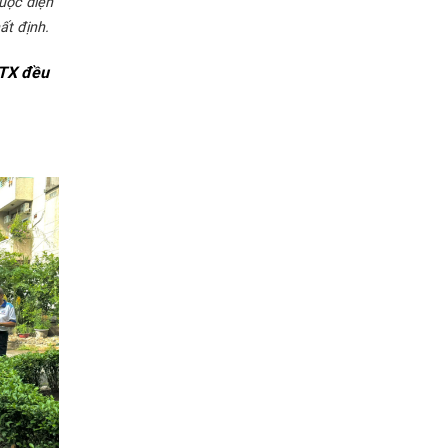
huộc diện
ất định.
HTX đều