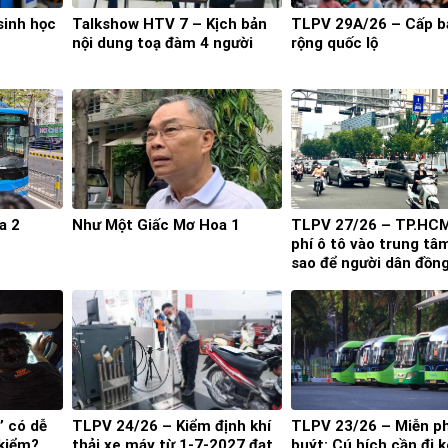
sinh học
Talkshow HTV 7 – Kịch bản
TLPV 29A/26 – Cấp 
nội dung toạ đàm 4 người
rộng quốc lộ
a 2
Như Một Giấc Mơ Hoa 1
TLPV 27/26 – TP.HC
phí ô tô vào trung tâ
sao để người dân đồn
thuận?
’ có dễ
TLPV 24/26 – Kiểm định khí
TLPV 23/26 – Miễn ph
 kiểm?
thải xe máy từ 1-7-2027 đạt
buýt: Cú hích cần đi 