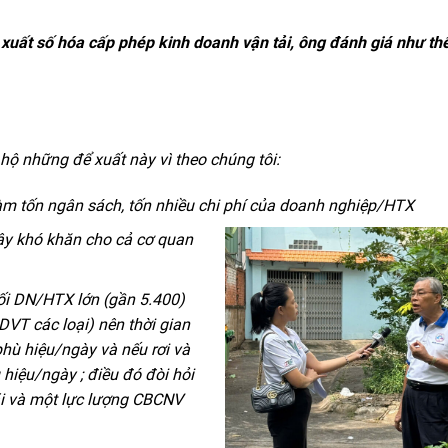
xuất số hóa cấp phép kinh doanh vận tải, ông đánh giá như th
 những để xuất này vì theo chúng tôi:
làm tốn ngân sách, tốn nhiều chi phí của doanh nghiệp
/
HTX
gây khó khăn cho cả cơ quan
ối DN/HTX l
ớ
n (g
ầ
n 5.400)
HDVT
các loại) nên thời gian
hù hiệu/ngày và n
ế
u rơi và
 hiệu/ng
à
y ; đi
ề
u đó đòi hỏi
ãi và một lực
lượ
ng CBCNV