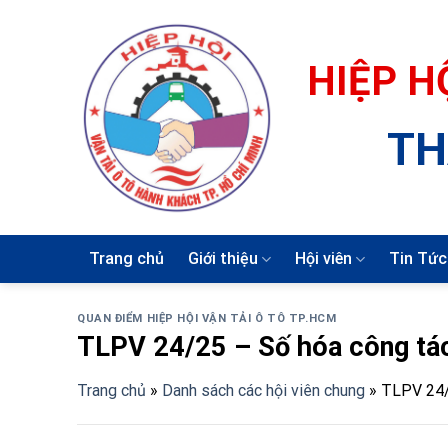
Skip
to
content
HIỆP H
TH
Trang chủ
Giới thiệu
Hội viên
Tin Tức
QUAN ĐIỂM HIỆP HỘI VẬN TẢI Ô TÔ TP.HCM
TLPV 24/25 – Số hóa công tá
Trang chủ
»
Danh sách các hội viên chung
»
TLPV 24/