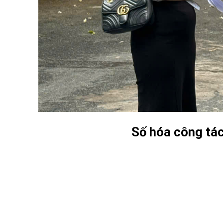
S
ố
h
óa
c
ô
ng t
á