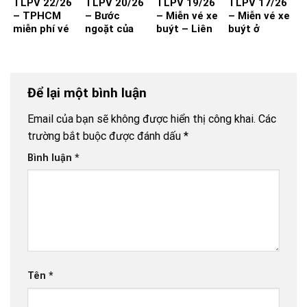
TLPV 22/26
TLPV 20/26
TLPV 19/26
TLPV 17/26
– TPHCM
– Bước
– Miễn vé xe
– Miễn vé xe
miễn phí vé
ngoặt của
buýt – Liên
buýt ở
xe buýt cho
vận tải hành
Võ Báo KHPT
TP.HCM
toàn dân:
khách
Giải pháp đã
đủ cho xe
Để lại một bình luận
buýt đột
phá?
Email của bạn sẽ không được hiển thị công khai.
Các
trường bắt buộc được đánh dấu
*
Bình luận
*
Tên
*