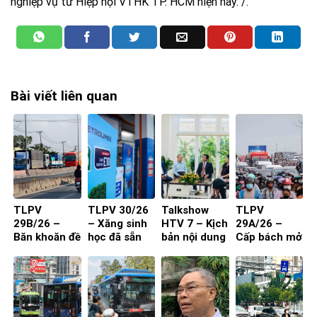
nghiệp vụ từ Hiệp hội VTHK TP. HCM hiện nay. /.
Bài viết liên quan
TLPV
TLPV 30/26
Talkshow
TLPV
29B/26 –
– Xăng sinh
HTV 7 – Kịch
29A/26 –
Băn khoăn đề
học đã sẵn
bản nội dung
Cấp bách mở
xuất cấm xe
sàng
toạ đàm 4
rộng quốc lộ
29 chỗ vào
người
nội đô
TP.HCM