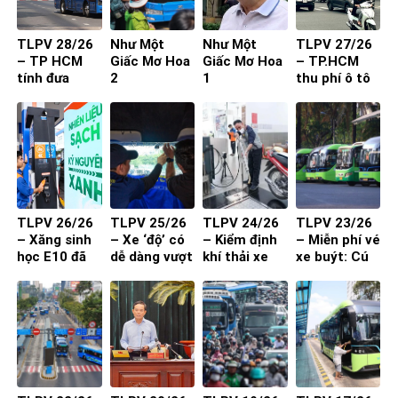
TLPV 28/26
Như Một
Như Một
TLPV 27/26
– TP HCM
Giấc Mơ Hoa
Giấc Mơ Hoa
– TP.HCM
tính đưa
2
1
thu phí ô tô
buýt mini
vào trung
vào đường
tâm: Làm
nhỏ, khu dân
sao để người
cư
dân đồng
thuận?
TLPV 26/26
TLPV 25/26
TLPV 24/26
TLPV 23/26
– Xăng sinh
– Xe ‘độ’ có
– Kiểm định
– Miễn phí vé
học E10 đã
dễ dàng vượt
khí thải xe
xe buýt: Cú
sẵn sàng
qua đăng
máy từ 1-7-
hích cần đi
kiểm?
2027 đạt
kèm chất
hiệu quả?
lượng và
thuận tiện