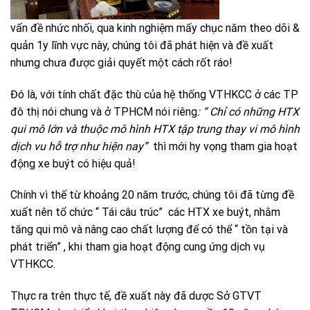
vấn đề nhức nhối, qua kinh nghiệm mấy chục năm theo dõi &
quản 1y lĩnh vực này, chúng tôi đã phát hiện và đề xuất
nhưng chưa được giải quyết một cách rốt ráo!
Đó là, với tính chất đặc thù của hệ thống VTHKCC ở các TP
đô thị nói chung và ở TPHCM nói riêng
: “ Chỉ có những HTX
qui mô lớn và thuộc mô hình HTX tập trung thay vi mô hình
dịch vu hỗ trợ như hiện nay”
thì mới hy vọng tham gia hoạt
động xe buýt có hiệu quả!
Chính vì thế từ khoảng 20 năm trước, chúng tôi đã từng đề
xuất nên tổ chức “ Tái câu trúc” các HTX xe buýt, nhằm
tăng qui mô và nâng cao chất lượng để có thể “ tồn tại và
phát triển” , khi tham gia hoạt động cung ứng dịch vụ
VTHKCC.
Thực ra trên thực tế, đề xuất này đã dược Sở GTVT