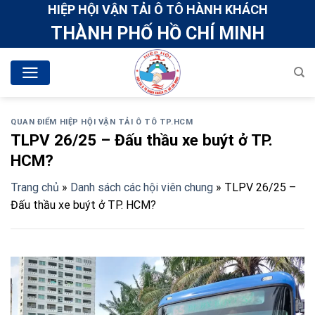
Skip
HIỆP HỘI VẬN TẢI Ô TÔ HÀNH KHÁCH
to
THÀNH PHỐ HỒ CHÍ MINH
content
QUAN ĐIỂM HIỆP HỘI VẬN TẢI Ô TÔ TP.HCM
TLPV 26/25 – Đấu thầu xe buýt ở TP.
HCM?
Trang chủ
»
Danh sách các hội viên chung
»
TLPV 26/25 –
Đấu thầu xe buýt ở TP. HCM?