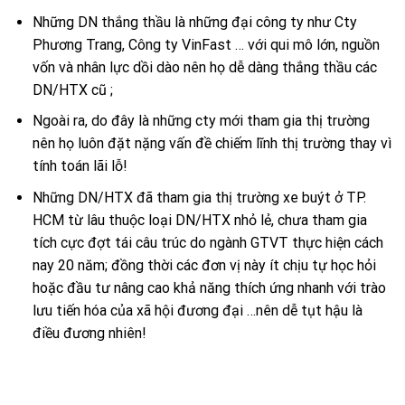
Những DN thắng thầu là những đại công ty như Cty
Phương Trang, Công ty VinFast … với qui mô lớn, nguồn
vốn và nhân lực dồi dào nên họ dễ dàng thắng thầu các
DN/HTX cũ ;
Ngoài ra, do đây là những cty mới tham gia thị trường
nên họ luôn đặt nặng vấn đề chiếm lĩnh thị trường thay vì
tính toán lãi lỗ!
Những DN/HTX đã tham gia thị trường xe buýt ở TP.
HCM từ lâu thuộc loại DN/HTX nhỏ lẻ, chưa tham gia
tích cực đợt tái câu trúc do ngành GTVT thực hiện cách
nay 20 năm; đồng thời các đơn vị này ít chịu tự học hỏi
hoặc đầu tư nâng cao khả năng thích ứng nhanh với trào
lưu tiến hóa của xã hội đương đại …nên dễ tụt hậu là
điều đương nhiên!