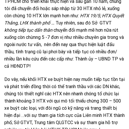
TP.HCM cho triển khai thực hiện và sau gần 10 năm, chúng
tôi đã chuyển đổi hoặc sáp nhập từ 30 HTX nhỏ lẻ, xuống
còn chừng 10 HTX lớn mạnh hơn như:
HTX 19/5; HTX Quyết
Thắng, LHX thành phố …
Tuy nhiên, sau đó Sở GTVT
không tiếp tục dấn thân
chuyển đổi mạnh mẽ hơn nữa rút
xuống còn chừnng 5 -7 đơn vị như nhiều chuyên gia trong và
ngoài nước tư vấn, nên đến nay qua thực hiện luật đấu
thầu, tình trạng cũ lại phơi bày và tiếp tục có nhiều đơn/
nhiều lần kêu cứu đến các cấp như: Thành ủy – UBND TP và
cả HĐNDTP!
Do vây, nếu khối HTX xe buýt hiện nay muốn tiếp tục tồn tại
và phát triển đồng thời có thể tranh thầu với các DN khác,
chúng tôi thiết nghĩ các HTX nên nhanh chóng tổ chức lại
thành khoảng 3 HTX với qui mô tối thiểu chừng 300 – 500
xe buýt các loại, với đôi ngũ có kỹ năng và trang thiết bị
hiện đại …với sự tham gia tích cực của Liên minh HTX thành
phố; Sở GTVT, Trung tâm QLGTCC và sự tham gia hỗ trợ