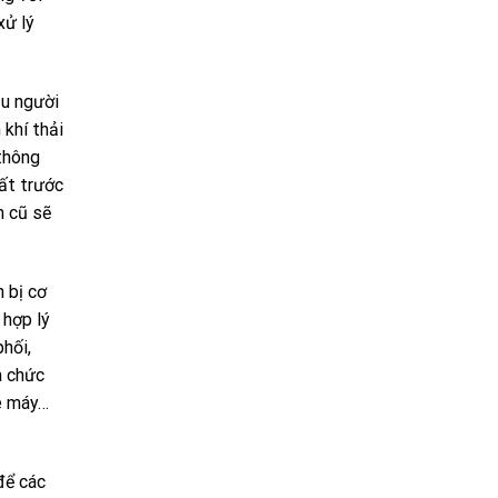
xử lý
ầu người
 khí thải
 thông
uất trước
n cũ sẽ
 bị cơ
 hợp lý
hối,
à chức
xe máy…
để các