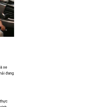
và xe
thải đang
 thực