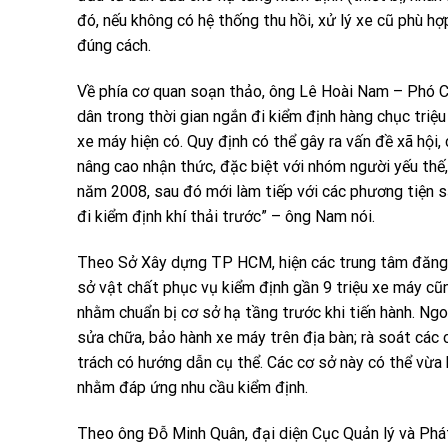
đó, nếu không có hệ thống thu hồi, xử lý xe cũ phù h
đúng cách.
Về phía cơ quan soạn thảo, ông Lê Hoài Nam – Phó 
dân trong thời gian ngắn đi kiểm định hàng chục triệ
xe máy hiện có. Quy định có thể gây ra vấn đề xã hội, 
nâng cao nhận thức, đặc biệt với nhóm người yếu thế,
năm 2008, sau đó mới làm tiếp với các phương tiện s
đi kiểm định khí thải trước” – ông Nam nói.
Theo Sở Xây dựng TP HCM, hiện các trung tâm đăng k
sở vật chất phục vụ kiểm định gần 9 triệu xe máy cũng 
nhằm chuẩn bị cơ sở hạ tầng trước khi tiến hành. Ng
sửa chữa, bảo hành xe máy trên địa bàn; rà soát các 
trách có hướng dẫn cụ thể. Các cơ sở này có thể vừa
nhằm đáp ứng nhu cầu kiểm định.
Theo ông Đỗ Minh Quân, đại diện Cục Quản lý và Phát