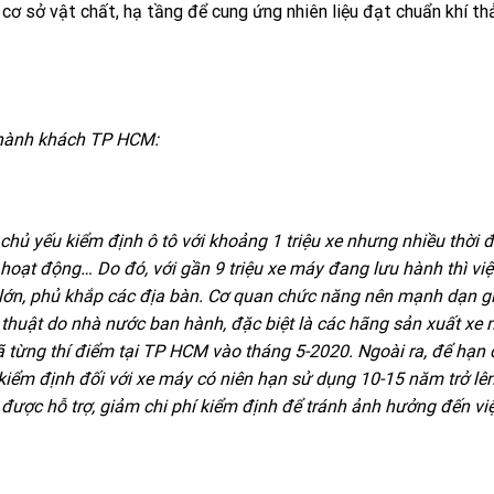
ơ sở vật chất, hạ tầng để cung ứng nhiên liệu đạt chuẩn khí th
tô hành khách TP HCM:
chủ yếu kiểm định ô tô với khoảng 1 triệu xe nhưng nhiều thời 
hoạt động… Do đó, với gần 9 triệu xe máy đang lưu hành thì vi
ng lớn, phủ khắp các địa bàn. Cơ quan chức năng nên mạnh dạn g
 thuật do nhà nước ban hành, đặc biệt là các hãng sản xuất xe 
đã từng thí điểm tại TP HCM vào tháng 5-2020. Ngoài ra, để hạn 
kiểm định đối với xe máy có niên hạn sử dụng 10-15 năm trở lên
được hỗ trợ, giảm chi phí kiểm định để tránh ảnh hưởng đến v