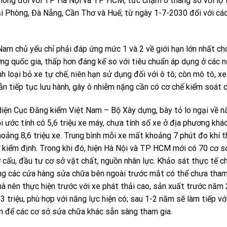
thông đối với TP Hà Nội và TP HCM, tức chậm 6 tháng so với lộ t
i Phòng, Đà Nẵng, Cần Thơ và Huế; từ ngày 1-7-2030 đối với các
am chủ yếu chỉ phải đáp ứng mức 1 và 2 về giới hạn lớn nhất c
ờng quốc gia, thấp hơn đáng kể so với tiêu chuẩn áp dụng ở các 
h loại bỏ xe tự chế, niên hạn sử dụng đối với ô tô; còn mô tô, x
ẫn tiếp tục lưu hành, gây ô nhiễm nặng cần có cơ chế kiểm soát c
diện Cục Đăng kiểm Việt Nam – Bộ Xây dựng, bày tỏ lo ngại về n
ội ước tính có 5,6 triệu xe máy, chưa tính số xe ở địa phương khác
ảng 8,6 triệu xe. Trung bình mỗi xe mất khoảng 7 phút đo khí th
kiểm định. Trong khi đó, hiện Hà Nội và TP HCM mới có 70 cơ s
 cấu, đầu tư cơ sở vật chất, nguồn nhân lực. Khảo sát thực tế c
ưng các cửa hàng sửa chữa bên ngoài trước mắt có thể chưa tham
à nên thực hiện trước với xe phát thải cao, sản xuất trước năm
3 triệu, phù hợp với năng lực hiện có; sau 1-2 năm sẽ làm tiếp vớ
an để các cơ sở sửa chữa khác sẵn sàng tham gia.