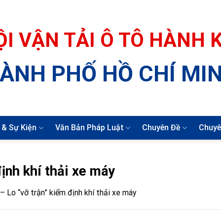
ỘI VẬN TẢI Ô TÔ HÀNH
ÀNH PHỐ HỒ CHÍ MI
 & Sự Kiện
Văn Bản Pháp Luật
Chuyên Đề
Chuyê
ịnh khí thải xe máy
 Lo “vỡ trận” kiểm định khí thải xe máy