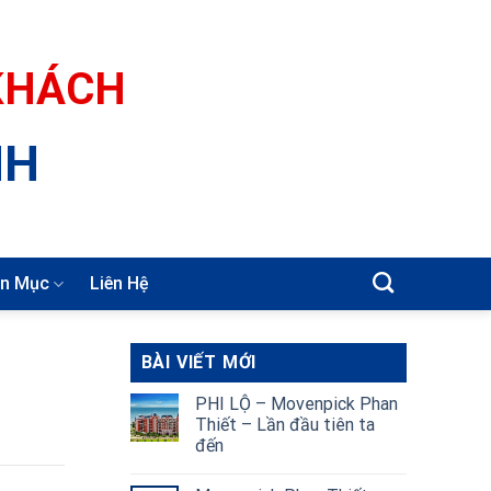
 KHÁCH
NH
n Mục
Liên Hệ
BÀI VIẾT MỚI
PHI LỘ – Movenpick Phan
Thiết – Lần đầu tiên ta
đến