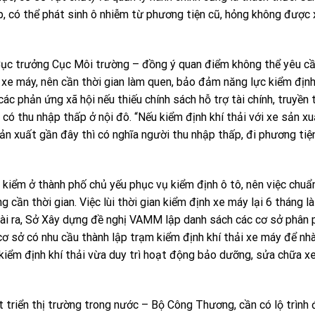
ợp, có thể phát sinh ô nhiễm từ phương tiện cũ, hỏng không được 
Cục trưởng Cục Môi trường – đồng ý quan điểm không thể yêu c
u xe máy, nên cần thời gian làm quen, bảo đảm năng lực kiểm định
các phản ứng xã hội nếu thiếu chính sách hỗ trợ tài chính, truyền
 có thu nhập thấp ở nội đô. “Nếu kiểm định khí thải với xe sản x
ản xuất gần đây thì có nghĩa người thu nhập thấp, đi phương tiệ
iểm ở thành phố chủ yếu phục vụ kiểm định ô tô, nên việc chuẩn
cần thời gian. Việc lùi thời gian kiểm định xe máy lại 6 tháng là
oài ra, Sở Xây dựng đề nghị VAMM lập danh sách các cơ sở phân p
cơ sở có nhu cầu thành lập trạm kiểm định khí thải xe máy để nh
 kiểm định khí thải vừa duy trì hoạt động bảo dưỡng, sửa chữa 
 triển thị trường trong nước – Bộ Công Thương, cần có lộ trình 