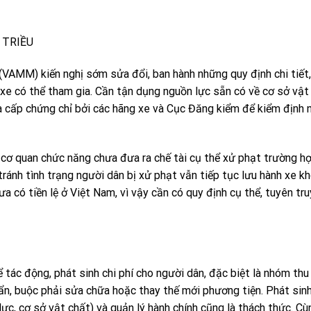
G TRIỀU
(VAMM) kiến nghị sớm sửa đổi, ban hành những quy định chi tiết
xe có thể tham gia. Cần tận dụng nguồn lực sẵn có về cơ sở vật
à cấp chứng chỉ bởi các hãng xe và Cục Đăng kiểm để kiểm định 
 cơ quan chức năng chưa đưa ra chế tài cụ thể xử phạt trường h
ánh tình trạng người dân bị xử phạt vẫn tiếp tục lưu hành xe k
hưa có tiền lệ ở Việt Nam, vì vậy cần có quy định cụ thể, tuyên tr
 tác động, phát sinh chi phí cho người dân, đặc biệt là nhóm thu
, buộc phải sửa chữa hoặc thay thế mới phương tiện. Phát sinh
lực, cơ sở vật chất) và quản lý hành chính cũng là thách thức. Cù