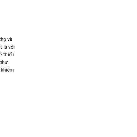
thọ và
 là với
ẽ thiếu
 như
n khiêm