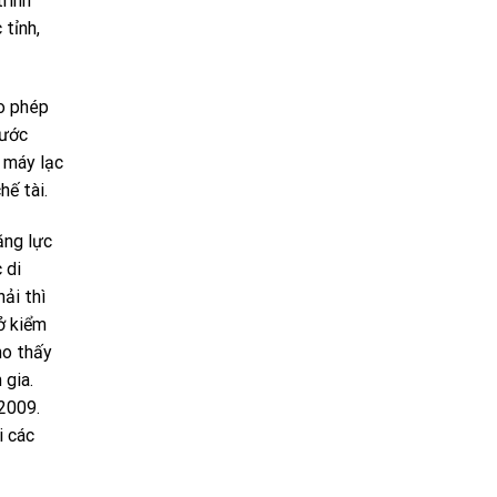
rình
 tỉnh,
ho phép
nước
e máy lạc
hế tài.
ăng lực
 di
ải thì
ở kiểm
ho thấy
 gia.
 2009.
i các