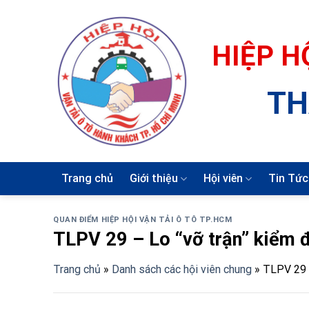
Skip
to
content
HIỆP H
TH
Trang chủ
Giới thiệu
Hội viên
Tin Tức
QUAN ĐIỂM HIỆP HỘI VẬN TẢI Ô TÔ TP.HCM
TLPV 29 – Lo “vỡ trận” kiểm đ
Trang chủ
»
Danh sách các hội viên chung
»
TLPV 29 –