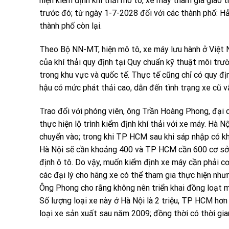
hiện kiểm định khí thải mô tô, xe máy tham gia giao 
trước đó; từ ngày 1-7-2028 đối với các thành phố: Hả
thành phố còn lại.
Theo Bộ NN-MT, hiện mô tô, xe máy lưu hành ở Việt N
của khí thải quy định tại Quy chuẩn kỹ thuật môi trư
trong khu vực và quốc tế. Thực tế cũng chỉ có quy địn
hậu có mức phát thải cao, dẫn đến tình trạng xe cũ v
Trao đổi với phóng viên, ông Trần Hoàng Phong, đại 
thực hiện lộ trình kiểm định khí thải với xe máy. Hà N
chuyển vào; trong khi TP HCM sau khi sáp nhập có kho
Hà Nội sẽ cần khoảng 400 và TP HCM cần 600 cơ sở 
định ô tô. Do vậy, muốn kiểm định xe máy cần phải cơ
các đại lý cho hãng xe có thể tham gia thực hiện nh
Ông Phong cho rằng không nên triển khai đồng loạt m
Số lượng loại xe này ở Hà Nội là 2 triệu, TP HCM hơn 
loại xe sản xuất sau năm 2009; đồng thời có thời gi