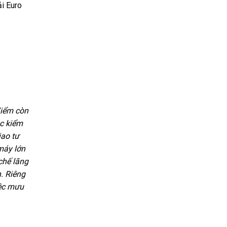
ải Euro
điểm còn
ệc kiểm
iao tư
máy lớn
chế lãng
. Riêng
iệc mưu