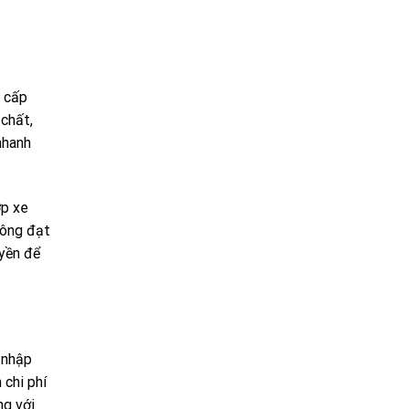
, cấp
 chất,
nhanh
ợp xe
hông đạt
uyền để
 nhập
 chi phí
ng với