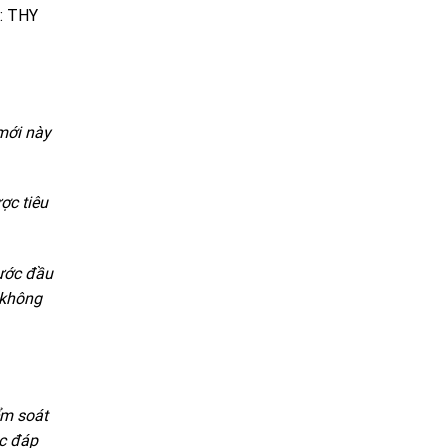
h: THY
 mới này
ợc tiêu
bước đầu
y không
ểm soát
ệc đáp