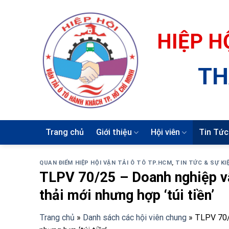
Skip
to
content
HIỆP H
TH
Trang chủ
Giới thiệu
Hội viên
Tin Tức
QUAN ĐIỂM HIỆP HỘI VẬN TẢI Ô TÔ TP.HCM
,
TIN TỨC & SỰ KI
TLPV 70/25 – Doanh nghiệp vậ
thải mới nhưng hợp ‘túi tiền’
Trang chủ
»
Danh sách các hội viên chung
»
TLPV 70/2