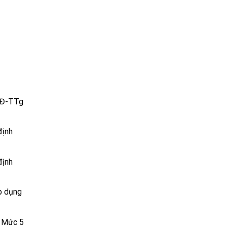
/QĐ-TTg
định
định
p dụng
g Mức 5