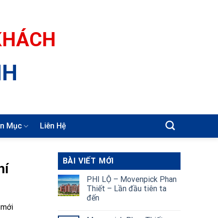
 KHÁCH
NH
n Mục
Liên Hệ
BÀI VIẾT MỚI
hí
PHI LỘ – Movenpick Phan
Thiết – Lần đầu tiên ta
đến
 mới