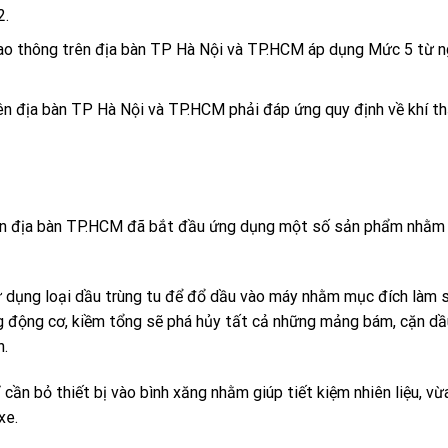
2.
iao thông trên địa bàn TP Hà Nội và TP.HCM áp dụng Mức 5 từ n
ên địa bàn TP Hà Nội và TP.HCM phải đáp ứng quy định về khí th
trên địa bàn TP.HCM đã bắt đầu ứng dụng một số sản phẩm nhằm
sử dụng loại dầu trùng tu để đổ dầu vào máy nhằm mục đích làm 
g động cơ, kiềm tổng sẽ phá hủy tất cả những mảng bám, cặn dầ
h.
cần bỏ thiết bị vào bình xăng nhằm giúp tiết kiệm nhiên liệu, vừ
xe.