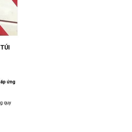
‘TÚI
đáp ứng
ng quy