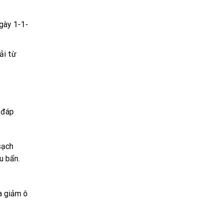
gày 1-1-
ải từ
 đáp
sạch
u bẩn.
a giảm ô