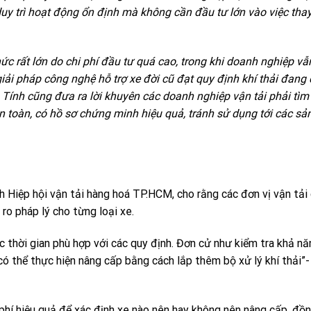
à duy trì hoạt động ổn định mà không cần đầu tư lớn vào việc tha
ức rất lớn do chi phí đầu tư quá cao, trong khi doanh nghiệp vẫ
giải pháp công nghệ hỗ trợ xe đời cũ đạt quy định khí thải đang
Tính cũng đưa ra lời khuyên các doanh nghiệp vận tải phải tìm 
n toàn, có
hồ sơ
chứng minh hiệu quả, tránh sử dụng tới các s
h Hiệp hội vận tải hàng hoá TP.HCM, cho rằng các đơn vị vận tải
 ro pháp lý cho từng loại xe.
c thời gian phù hợp với các quy định. Đơn cử như kiểm tra khả n
có thể thực hiện nâng cấp bằng cách lắp thêm bộ xử lý khí thải”-
phí hiệu quả để xác định xe nào nên hay không nên nâng cấp, đồn