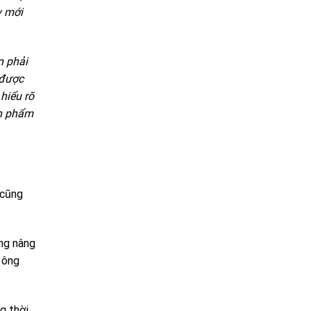
y mới
n phải
 được
hiểu rõ
ản phẩm
 cũng
ăng nâng
 ông
g thời