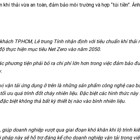
 khí thải vừa an toàn, đảm bảo môi trường và hợp “túi tiền”. Ản
h khách TP.HCM, Lê trung Tính nhận định với tiêu chuẩn khí thải
 độ thực hiện mục tiêu Net Zero vào năm 2050.
các phương tiện phải bỏ ra chi phí lớn hơn trong việc đảm bảo đư
.
n vị vận tải ứng dụng ở trên là những sản phẩm công nghệ cao 
 tối ưu quá trình đốt cháy nhiên liệu. Đặc biệt các hình thức nà
ặc biệt không thả bất kỳ thiết bị nào vào bình nhiên liệu.
ũ, giúp doanh nghiệp vượt qua giai đoạn khó khăn khi lộ trình ki
ải pháp này sẽ hỗ trợ đáng kể cho doanh nghiệp vận tải trong vi