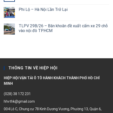
Phi Lộ – Hà Nội Lần Trở Lại
TLPV 29B/26 – Băn khoăn đề xuất cấm xe 29 chỗ
vào nội đô TP.HCM
THÔNG TIN VỀ HIỆP HỘI
HIỆP HỘI VẬN TẢI Ô TÔ HÀNH KHÁCH THÀNH PHỐ HỒ CHÍ
MINH
(028) 38 172 231
hhvthk@gmail.com
004 Lô C, Chung cư 78 Kinh Dương Vương, Phường 13, Quận 6,