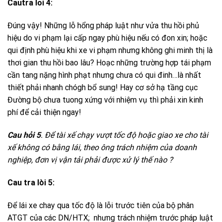
Cautra loi 4:
Đúng vậy! Những lỗ hổng pháp luật như vửa thu hồi phủ
hiệu do vi phạm lại cấp ngay phù hiệu nếu có đon xin; hoặc
qui định phù hiệu khi xe vi phạm nhưng không ghi minh thị là
thơi gian thu hồi bao lâu? Hoạc những trường hợp tái phạm
cần tang nặng hình phạt nhưng chưa có qui đinh…là nhất
thiết phải nhanh chógh bổ sung! Hay cơ sở hạ tầng cục
Đường bộ chưa tuong xứng với nhiệm vụ thì phải xin kinh
phí để cải thiện ngay!
Cau hỏi 5
. Để tài xế chạy vượt tốc độ hoặc giao xe cho tài
xế không có bằng lái, theo ông trách nhiệm của doanh
nghiệp, đơn vị vận tải phải được xử lý thế nào ?
Cau tra lòi 5:
Để lái xe chay qua tốc độ là lỗi trước tiên của bộ phân
ATGT của các DN/HTX; nhưng trách nhiệm trước pháp luật