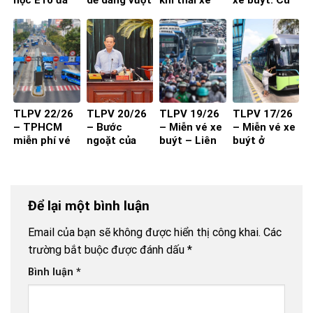
học E10 đã
dễ dàng vượt
khí thải xe
xe buýt: Cú
sẵn sàng
qua đăng
máy từ 1-7-
hích cần đi
kiểm?
2027 đạt
kèm chất
hiệu quả?
lượng và
thuận tiện
TLPV 22/26
TLPV 20/26
TLPV 19/26
TLPV 17/26
– TPHCM
– Bước
– Miễn vé xe
– Miễn vé xe
miễn phí vé
ngoặt của
buýt – Liên
buýt ở
xe buýt cho
vận tải hành
Võ Báo KHPT
TP.HCM
toàn dân:
khách
Giải pháp đã
đủ cho xe
Để lại một bình luận
buýt đột
phá?
Email của bạn sẽ không được hiển thị công khai.
Các
trường bắt buộc được đánh dấu
*
Bình luận
*