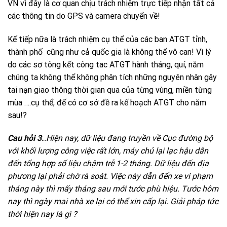
VN vì đây là cơ quan chịu trách nhiệm trực tiếp nhận tất cả
các thông tin do GPS và camera chuyển về!
Kế tiếp nữa là trách nhiệm cụ thể của các ban ATGT tỉnh,
thành phố cũng như cả quốc gia là không thể vô can! Vì lý
do các sơ tông kết công tac ATGT hành tháng, quí, năm
chúng ta không thể không phân tích những nguyên nhân gây
tai nạn giao thông thời gian qua của từng vùng, miền từng
mùa ….cụ thể, đế có cơ sở đề ra kế hoạch ATGT cho năm
sau!?
Cau hỏi 3.
.Hiện nay, dữ liệu đang truyền về Cục đường bộ
với khối lượng công việc rất lớn, máy chủ lại lạc hậu dẫn
đến tổng hợp số liệu chậm trễ 1-2 tháng. Dữ liệu đến địa
phương lại phải chờ rà soát. Việc này dẫn đến xe vi phạm
tháng này thì mấy tháng sau mới tước phù hiệu. Tước hôm
nay thì ngày mai nhà xe lại có thể xin cấp lại. Giải pháp tức
thời hiện nay là gì ?