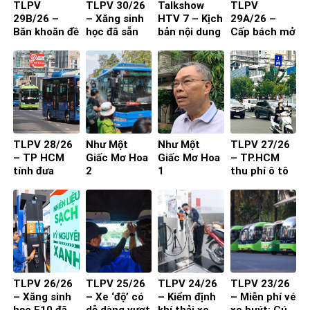
TLPV
TLPV 30/26
Talkshow
TLPV
29B/26 –
– Xăng sinh
HTV 7 – Kịch
29A/26 –
Băn khoăn đề
học đã sẵn
bản nội dung
Cấp bách mở
xuất cấm xe
sàng
toạ đàm 4
rộng quốc lộ
29 chỗ vào
người
nội đô
TP.HCM
TLPV 28/26
Như Một
Như Một
TLPV 27/26
– TP HCM
Giấc Mơ Hoa
Giấc Mơ Hoa
– TP.HCM
tính đưa
2
1
thu phí ô tô
buýt mini
vào trung
vào đường
tâm: Làm
nhỏ, khu dân
sao để người
cư
dân đồng
thuận?
TLPV 26/26
TLPV 25/26
TLPV 24/26
TLPV 23/26
– Xăng sinh
– Xe ‘độ’ có
– Kiểm định
– Miễn phí vé