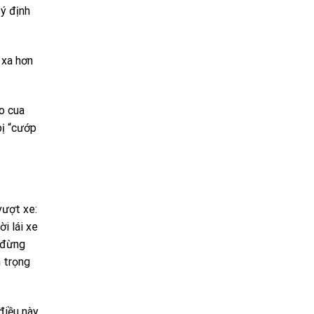
 ý định
 xa hơn
ào cua
bị “cướp
vượt xe:
i lái xe
à đừng
n trọng
điều này