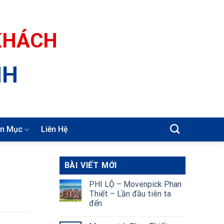
 KHÁCH
NH
n Mục
Liên Hệ
BÀI VIẾT MỚI
PHI LỘ – Movenpick Phan
Thiết – Lần đầu tiên ta
đến