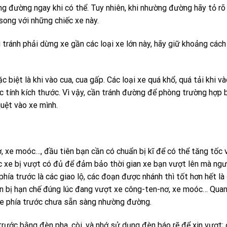
ờng đường ngay khi có thể. Tuy nhiên, khi nhường đường hãy tỏ rõ
song với những chiếc xe này.
tránh phải dừng xe gần các loại xe lớn này, hãy giữ khoảng cách
c biệt là khi vào cua, cua gấp. Các loại xe quá khổ, quá tải khi v
c tính kích thước. Vì vậy, cần tránh đường để phòng trường hợp 
uệt vào xe mình.
 xe moóc…, đầu tiên bạn cần có chuẩn bị kĩ để có thể tăng tốc 
 xe bị vượt có đủ để đảm bảo thời gian xe bạn vượt lên mà ngườ
hía trước là các giao lộ, các đoạn được nhánh thì tốt hơn hết l
hìn bị hạn chế đúng lúc đang vượt xe công-ten-nơ, xe moóc… Qua
i xe phía trước chưa sẵn sàng nhường đường.
 trước bằng đèn pha, còi, và nhớ sử dụng đèn báo rẽ để xin vượt; 