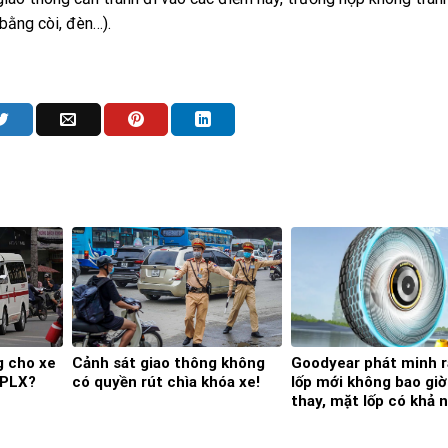
(bằng còi, đèn…).
 cho xe
Cảnh sát giao thông không
Goodyear phát minh ra
GPLX?
có quyền rút chìa khóa xe!
lốp mới không bao giờ
thay, mặt lốp có khả 
tái sinh