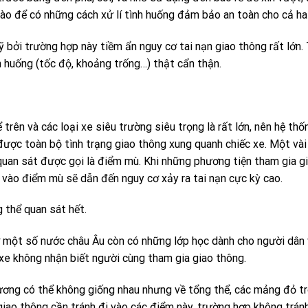
 nào để có những cách xử lí tình huống đảm bảo an toàn cho cả hai
bởi trường hợp này tiềm ẩn nguy cơ tai nạn giao thông rất lớn.
h huống (tốc độ, khoảng trống…) thật cẩn thận.
trên và các loại xe siêu trường siêu trọng là rất lớn, nên hệ thố
ược toàn bộ tình trạng giao thông xung quanh chiếc xe. Một vài v
 quan sát được gọi là điểm mù. Khi những phương tiện tham gia g
i vào điểm mù sẽ dẫn đến nguy cơ xảy ra tai nạn cực kỳ cao.
g thể quan sát hết.
 ở một số nước châu Âu còn có những lớp học dành cho người dân
i xe không nhận biết người cùng tham gia giao thông.
ương có thể không giống nhau nhưng về tổng thể, các mảng đỏ tr
giao thông cần tránh đi vào các điểm này, trường hợp không tránh