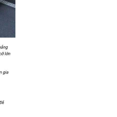
hẳng
cỡ lớn
m gia
 để