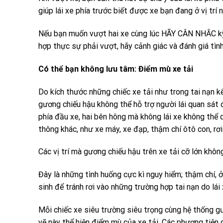
giúp lái xe phía trước biết được xe bạn đang ở vị trí
Nếu bạn muốn vượt hai xe cùng lúc HÃY CÂN NHẮC kỹ 
hợp thực sự phải vượt, hãy cảnh giác và đánh giá tìn
Có thể bạn không lưu tâm: Điểm mù xe tải
Do kích thước những chiếc xe tải như trong tai nạn kể 
gương chiếu hậu không thể hỗ trợ người lái quan sát đ
phía đầu xe, hai bên hông mà không lái xe không thể
thông khác, như xe máy, xe đạp, thậm chí ôtô con, rơ
Các vị trí mà gương chiếu hậu trên xe tải cỡ lớn khôn
Đây là những tình huống cực kì nguy hiểm; thậm chí,
sinh để tránh rơi vào những trường hợp tai nạn do lá
Mỗi chiếc xe siêu trường siêu trọng cùng hệ thống g
vẽ này thể hiện điểm mù của xe tải. Các phương tiện 