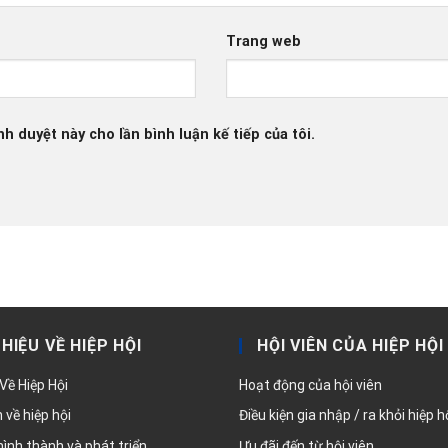
Trang web
nh duyệt này cho lần bình luận kế tiếp của tôi.
THIỆU VỀ HIỆP HỘI
HỘI VIÊN CỦA HIỆP HỘI
 Về Hiệp Hội
Hoạt động của hội viên
về hiệp hội
Điều kiện gia nhập / ra khỏi hiệp h
hình thành và phát triển
Ưu đãi đến từ hội viên