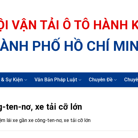
ỘI VẬN TẢI Ô TÔ HÀNH
ÀNH PHỐ HỒ CHÍ MI
 & Sự Kiện
Văn Bản Pháp Luật
Chuyên Đề
Chuyê
-ten-nơ, xe tải cỡ lớn
ệm lái xe gần xe công-ten-nơ, xe tải cỡ lớn