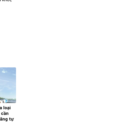
 loại
 cần
năng tự