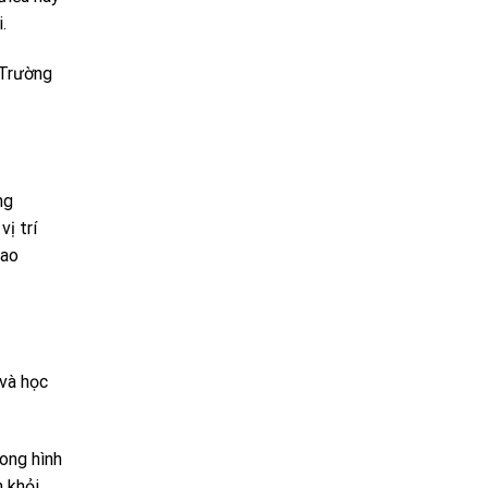
.
 Trường
ng
ị trí
iao
 và học
ong hình
 khỏi,