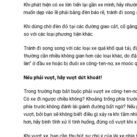
Khi phát hiện có xe lớn tiến lại gần xe mình, hãy như
muốn dẹp vào lề phải bằng đèn báo rẽ, tránh đi song 
Khi dừng chờ đèn đỏ tại các đường giao cắt, cố gắng 
so với các loại phương tiện khác.
Tránh đi song song với các loại xe quá khổ quá tải, đặ
thường cần nhiều không gian hơn các loại khác, do đặ
làn” ở đầu xe hoặc bị đuôi xe công-ten-nơ, xe moóc q
Nếu phải vượt, hãy vượt dứt khoát!
Trong trường hợp bắt buộc phải vượt xe công-ten-nơ,
Có xe đi ngược chiều không? Khoảng trống phía trước
phía trước không đánh lái giành đường bất ngờ? Nếu p
vượt, bởi bạn sẽ không biết điều gì xảy ra khi tầm n
hơn, hãy bình tĩnh xử lí tình huống, đừng cố vượt kh
Khi vượt xe, bạn cần thu hút sự chú ý của lái xe phía