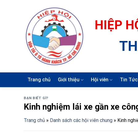
Skip
to
content
HIỆP H
TH
Trang chủ
Giới thiệu
Hội viên
Tin Tức
BẠN BIẾT GÌ?
Kinh nghiệm lái xe gần xe công
Trang chủ
»
Danh sách các hội viên chung
»
Kinh nghi