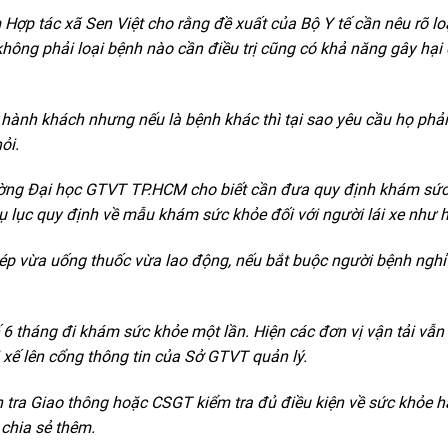
ợp tác xã Sen Việt cho rằng đề xuất của Bộ Y tế cần nêu rõ lo
 không phải loại bệnh nào cần điều trị cũng có khả năng gây hại
hành khách nhưng nếu là bệnh khác thì tại sao yêu cầu họ phải
ỏi.
Trường Đại học GTVT TP.HCM cho biết cần đưa quy định khám sức
hụ lục quy định về mẫu khám sức khỏe đối với người lái xe như h
p vừa uống thuốc vừa lao động, nếu bắt buộc người bệnh nghỉ 
 6 tháng đi khám sức khỏe một lần. Hiện các đơn vị vận tải vẫ
i xế lên cổng thông tin của Sở GTVT quản lý.
nh tra Giao thông hoặc CSGT kiểm tra đủ điều kiện về sức khỏe h
 chia sẻ thêm.