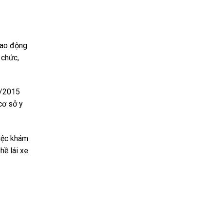
lao động
 chức,
4/2015
cơ sở y
việc khám
hề lái xe