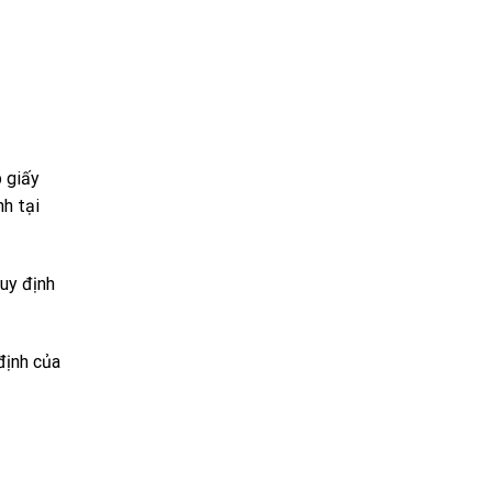
p giấy
h tại
uy định
định của