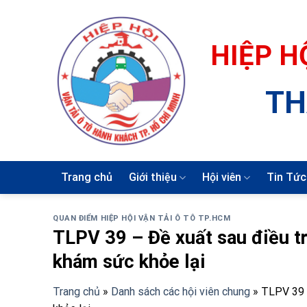
Skip
to
content
HIỆP H
TH
Trang chủ
Giới thiệu
Hội viên
Tin Tức
QUAN ĐIỂM HIỆP HỘI VẬN TẢI Ô TÔ TP.HCM
TLPV 39 – Đề xuất sau điều trị
khám sức khỏe lại
Trang chủ
»
Danh sách các hội viên chung
»
TLPV 39 –