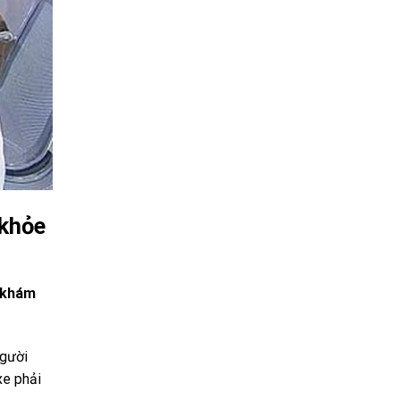
 khỏe
g khám
người
xe phải