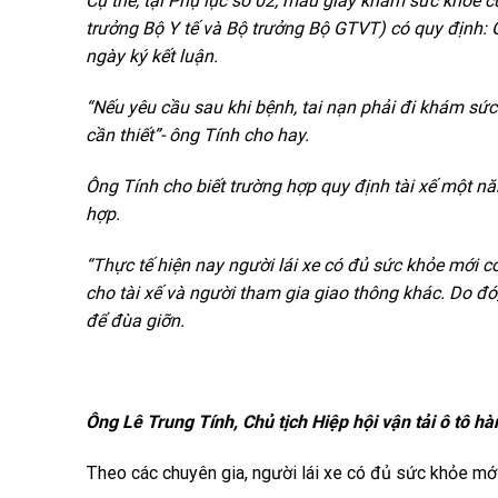
Cụ thể, tại Phụ lục số 02, mẫu giấy khám sức khỏe c
trưởng Bộ Y tế và Bộ trưởng Bộ GTVT) có quy định: G
ngày ký kết luận.
“Nếu yêu cầu sau khi bệnh, tai nạn phải đi khám sức
cần thiết”- ông Tính cho hay.
Ông Tính cho biết trường hợp quy định tài xế một nă
hợp.
“Thực tế hiện nay người lái xe có đủ sức khỏe mới có
cho tài xế và người tham gia giao thông khác. Do đó,
để đùa giỡn.
Ông Lê Trung Tính, Chủ tịch Hiệp hội vận tải ô tô 
Theo các chuyên gia, người lái xe có đủ sức khỏe mới