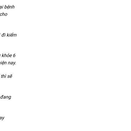
ại bệnh
 cho
 đi kiểm
 khỏe 6
iện nay.
thì sẽ
n đang
ay