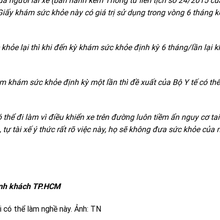
ủa người lái xe (ban hành kèm Thông tư liên tịch số 24/2015 c
iấy khám sức khỏe này có giá trị sử dụng trong vòng 6 tháng k
 khỏe lại thì khi đến kỳ khám sức khỏe định kỳ 6 tháng/lần lại 
m khám sức khỏe định kỳ một lần thì đề xuất của Bộ Y tế có th
 thể đi làm vì điều khiển xe trên đường luôn tiềm ẩn nguy cơ ta
 tự tài xế ý thức rất rõ việc này, họ sẽ không đưa sức khỏe của 
hành khách TP.HCM
 có thể làm nghề này. Ảnh: TN