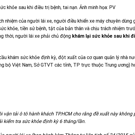
ức khỏe sau khi điều trị bệnh, tai nạn. Ảnh minh họa: PV
ách nhiệm của người lái xe, người điều khiển xe máy chuyên dùng 
sức khỏe, tiền sử bệnh, tật của bản thân và chịu trách nhiệm trư
g thời, người lái xe phải chủ động
khám lại sức khỏe sau khi đi
 cầu khám sức khỏe định kỳ, đột xuất của cơ quan quản lý nhà nư
ng bộ Việt Nam, Sở GTVT các tỉnh, TP trực thuộc Trung ương) h
hội vận tải ô tô hành khách TP.HCM cho rằng đề xuất này không 
i kiểm tra sức khỏe định kỳ 6 tháng/lần.