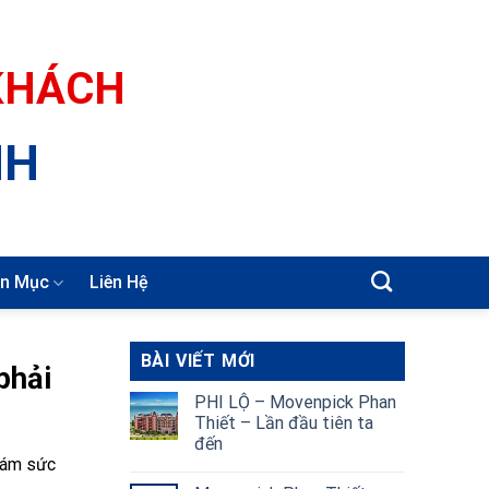
 KHÁCH
NH
n Mục
Liên Hệ
BÀI VIẾT MỚI
phải
PHI LỘ – Movenpick Phan
Thiết – Lần đầu tiên ta
đến
khám sức