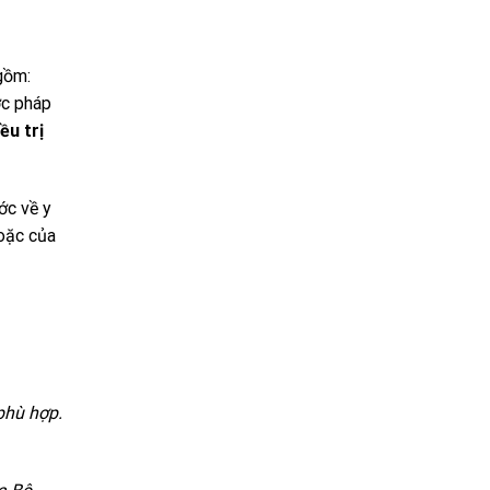
gồm:
ớc pháp
ều trị
ớc về y
oặc của
phù hợp.