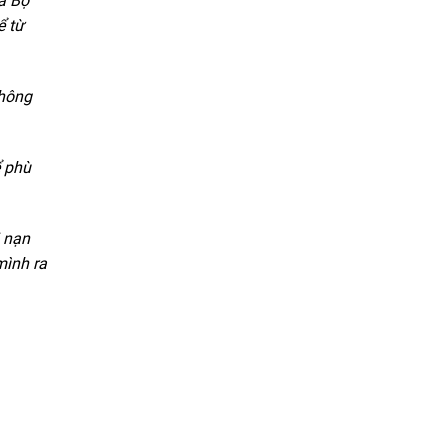
ủa Bộ
ể từ
không
ể phù
i nạn
mình ra