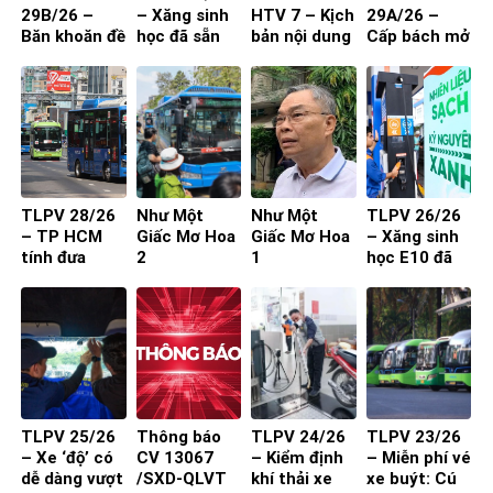
29B/26 –
– Xăng sinh
HTV 7 – Kịch
29A/26 –
Băn khoăn đề
học đã sẵn
bản nội dung
Cấp bách mở
xuất cấm xe
sàng
toạ đàm 4
rộng quốc lộ
29 chỗ vào
người
nội đô
TP.HCM
TLPV 28/26
Như Một
Như Một
TLPV 26/26
– TP HCM
Giấc Mơ Hoa
Giấc Mơ Hoa
– Xăng sinh
tính đưa
2
1
học E10 đã
buýt mini
sẵn sàng
vào đường
nhỏ, khu dân
cư
TLPV 25/26
Thông báo
TLPV 24/26
TLPV 23/26
– Xe ‘độ’ có
CV 13067
– Kiểm định
– Miễn phí vé
dễ dàng vượt
/SXD-QLVT
khí thải xe
xe buýt: Cú