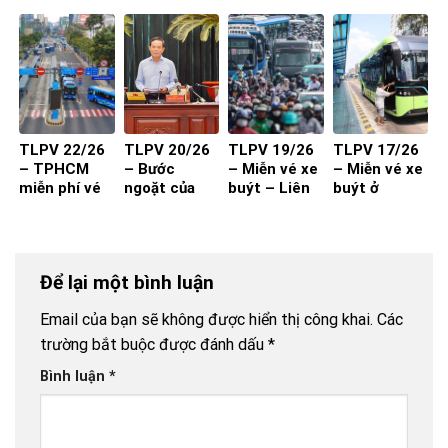
qua đăng
của Sở Xây
máy từ 1-7-
hích cần đi
kiểm?
Dựng đến
2027 đạt
kèm chất
các DN/HTX
hiệu quả?
lượng và
thuận tiện
TLPV 22/26
TLPV 20/26
TLPV 19/26
TLPV 17/26
– TPHCM
– Bước
– Miễn vé xe
– Miễn vé xe
miễn phí vé
ngoặt của
buýt – Liên
buýt ở
xe buýt cho
vận tải hành
Võ Báo KHPT
TP.HCM
toàn dân:
khách
Giải pháp đã
đủ cho xe
Để lại một bình luận
buýt đột
phá?
Email của bạn sẽ không được hiển thị công khai.
Các
trường bắt buộc được đánh dấu
*
Bình luận
*