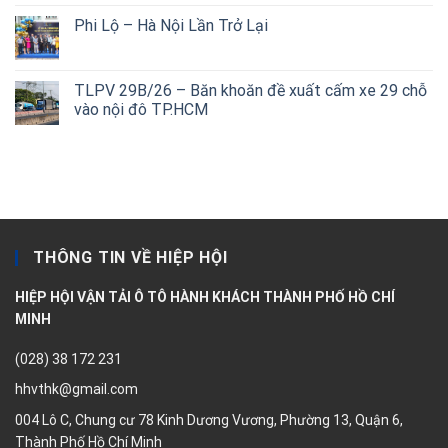
Phi Lộ – Hà Nội Lần Trở Lại
TLPV 29B/26 – Băn khoăn đề xuất cấm xe 29 chỗ
vào nội đô TP.HCM
THÔNG TIN VỀ HIỆP HỘI
HIỆP HỘI VẬN TẢI Ô TÔ HÀNH KHÁCH THÀNH PHỐ HỒ CHÍ
MINH
(028) 38 172 231
hhvthk@gmail.com
004 Lô C, Chung cư 78 Kinh Dương Vương, Phường 13, Quận 6,
Thành Phố Hồ Chí Minh