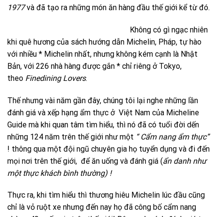
1977
và đã tạo ra những món ăn hàng đầu thế giới kể từ đó.
Không có gì ngạc nhiên
khi quê hương của sách hướng dẫn Michelin, Pháp, tự hào
với nhiều * Michelin nhất, nhưng không kém cạnh là Nhật
Bản, với 226 nhà hàng được gắn * chỉ riêng ở Tokyo,
theo
Finedining Lovers
.
Thế nhưng vài năm gần đây, chúng tôi lại nghe những lần
đánh giá và xếp hạng ẩm thực ở Việt Nam của Micheline
Guide mà khi quan tâm tìm hiểu, thì nó đã có tuổi đời dến
những 124 năm trên thế giới như một
“ Cẩm nang ẩm thực”
! thông qua một đội ngũ chuyên gia họ tuyển dụng và đi đến
mọi nơi trên thế giới, để ăn uống và đánh giá (
ẩn danh như
một thực khách bình thường) !
Thực ra, khi tìm hiểu thì thương hiêu Michelin lúc đầu cũng
chỉ là vỏ ruột xe nhưng đến nay họ đã công bố cẩm nang