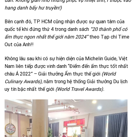
dân. Không gian nhỏ nhưng phục vụ nhiệt tình, r thuộc vào
hang danh bấy hư truyền!)
Bên cạnh đó, TP. HCM cũng nhận được sự quan tâm của
quốc tế khi đứng thứ 4 trong danh sách
“20 thành phố có
ẩm thực ngon nhất thế giới năm 2024”
theo Tạp chí Time
Out của Anh!!
Không lâu sau khi có sự hiện diện của Michelin Guide, Việt
Nam liên tiếp được vinh danh “Điểm đến ẩm thực tốt nhất
châu Á 2022” – Giải thưởng Ẩm thực thế giới
(World
Culinary Awards)
, nằm trong hệ thống Giải thưởng Du lịch
uy tín bậc nhất thế giới
(World Travel Awards).