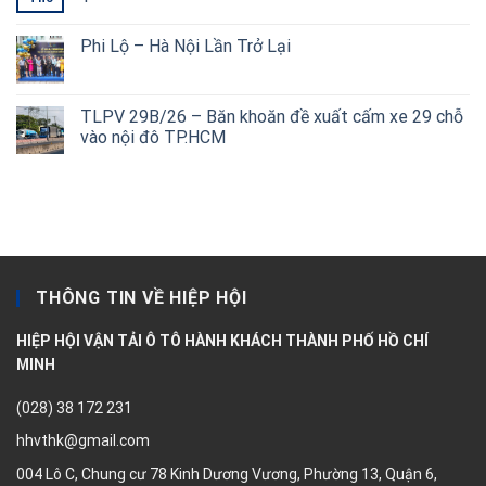
Phi Lộ – Hà Nội Lần Trở Lại
TLPV 29B/26 – Băn khoăn đề xuất cấm xe 29 chỗ
vào nội đô TP.HCM
THÔNG TIN VỀ HIỆP HỘI
HIỆP HỘI VẬN TẢI Ô TÔ HÀNH KHÁCH THÀNH PHỐ HỒ CHÍ
MINH
(028) 38 172 231
hhvthk@gmail.com
004 Lô C, Chung cư 78 Kinh Dương Vương, Phường 13, Quận 6,