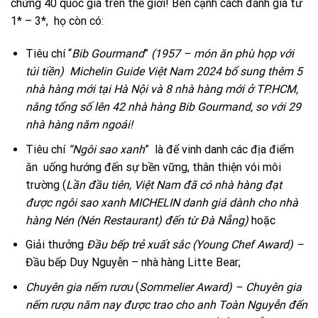
chừng 40 quốc gia trên thế giới! Bên cạnh cách đánh giá tư
1* – 3*, họ còn có:
Tiêu chí “
Bib Gourmand
”
(1957 – món ăn phù họp với
túi tiền)
Michelin Guide Việt Nam 2024 bổ sung thêm 5
nhà hàng mới tại Hà Nội và 8 nhà hàng mới ở TP.HCM,
nâng tổng số lên 42 nhà hàng Bib Gourmand, so với 29
nhà hàng năm ngoái!
Tiêu chí
“Ngôi sao xanh
” là để vinh danh các địa điểm
ăn uống hướng đến sự bền vững, thân thiện vói môi
trường (
Lần đầu tiên, Việt Nam đã có nhà hàng đạt
được ngôi sao xanh MICHELIN danh giá dành cho nhà
hàng Nén (Nén Restaurant) đến từ Đà Nẵng)
hoặc
Giải thưởng
Đầu bếp trẻ xuất sắc
(Young Chef Award) –
Đầu bếp Duy Nguyễn – nhà hàng Litte Bear;
Chuyên gia nếm rươu
(
Sommelier Award)
–
Chuyên gia
nếm rượu năm nay được trao cho anh Toàn Nguyễn đến