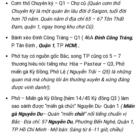
Cơm thố Chuyên ký – Q1 – Chợ cũ
(
Quán cơm thố
Chuyên Ký là một quán ăn lâu đời ở Saigon, tuổi đời
hơn 70 năm. Quán nằm ở địa chỉ 65 – 67 Tôn Thất
Đạm, quận 1, ngay trong khu chợ Cũ).
Bánh xèo Đinh Công Tráng – Q1 ( 46A
Đinh Công Tráng
,
P. Tân Định ,
Quận 1
, TP.
HCM
) ;
Phở tuy có nguồn gốc Bắc, song TP cũng có 5 – 7
thương hiêu nôi tiếng như: Hòa – Pasteur – Q3; Phở
miến gà Kỳ Đồng; Phở Lệ
( Nguyễn Trãi – Q5) là những
quan mà mà chúng tôi ăn thường xuyên & xứng đáng
được vinh danh!);
Phở – Miến gà Kỳ Đồng (hẻm 14./45 Kỳ đồng Q3 ) làm
sao sánh được “miến gà chửi” Nguyễn Du- Quận 1
(
Miến
gà Nguyễn Du
– Quán “miến
chửi
” nổi tiếng chuẩn vị
Bắc · Địa chỉ: 57
Nguyễn Du
, Phường Bến Nghé, Quận 1,
TP. Hồ Chí Minh · Mở bán: Sáng từ 6 -11 giờ, chiều)