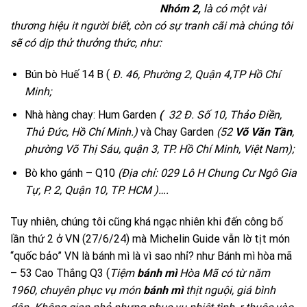
Nhóm 2,
là có một vài
thương hiệu it người biết, còn có sự tranh cãi mà chúng tôi
sẽ có dịp thử thưởng thức, như:
Bún bò Huế 14 B (
Đ. 46, Phường 2, Quận 4,TP Hồ Chí
Minh
;
Nhà hàng chay: Hum Garden
(
32 Đ. Số 10, Thảo Điền,
Thủ Đức, Hồ Chí Minh.)
và Chay Garden
(
52
Võ Văn Tần
,
phường Võ Thị Sáu, quận 3, TP. Hồ Chí Minh, Việt Nam);
Bò kho gánh – Q10
(
Địa chỉ: 029 Lô H Chung Cư Ngô Gia
Tự, P. 2, Quận 10, TP. HCM
)….
Tuy nhiên, chúng tôi cũng khá ngạc nhiên khi đến công bố
lần thứ 2 ở VN (27/6/24) mà Michelin Guide vẫn lờ tịt món
“quốc bảo” VN là bánh mì là vì sao nhỉ? như Bánh mì hòa mã
– 53 Cao Thắng Q3 (
Tiệm
bánh mì
Hòa Mã có từ năm
1960, chuyên phục vụ món
bánh mì
thịt nguội, giá bình