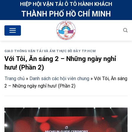
Skip
HIỆP HỘI VẬN TẢI Ô TÔ HÀNH KHÁCH
to
THÀNH PHỐ HỒ CHÍ MINH
content
GIAO THÔNG VẬN TẢI VÀ ẨM THỰC ĐỒ ĐẦY TP.HCM
Với Tôi, Ăn sáng 2 – Những ngày nghỉ
hưu! (Phần 2)
Trang chủ
»
Danh sách các hội viên chung
»
Với Tôi, Ăn sáng
2 – Những ngày nghỉ hưu! (Phần 2)