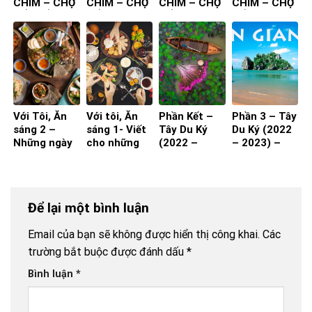
CHIM – CHỢ
CHIM – CHỢ
CHIM – CHỢ
CHIM – CHỢ
NỔI – ẨM
NỔI
NỔI
NỔI
THỰC
CHUYẾN ĐI
Với Tôi, Ăn
Với tôi, Ăn
Phần Kết –
Phần 3 – Tây
sáng 2 –
sáng 1- Viết
Tây Du Ký
Du Ký (2022
Những ngày
cho những
(2022 –
– 2023) –
nghỉ hưu!
ngay còn đi
2023)
Kiên Giang
(Phần 1)
làm
Để lại một bình luận
Email của bạn sẽ không được hiển thị công khai.
Các
trường bắt buộc được đánh dấu
*
Bình luận
*