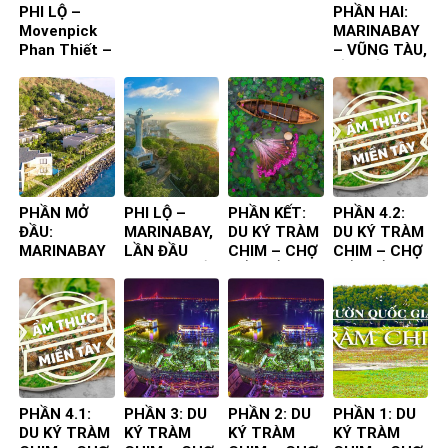
PHI LỘ –
PHẦN HAI:
Movenpick
MARINABAY
Phan Thiết –
– VŨNG TÀU,
Lần đầu tiên
LẦN ĐẦU
ta đến
TIÊN TA ĐẾN
PHẦN MỞ
PHI LỘ –
PHẦN KẾT:
PHẦN 4.2:
ĐẦU:
MARINABAY,
DU KÝ TRÀM
DU KÝ TRÀM
MARINABAY
LẦN ĐẦU
CHIM – CHỢ
CHIM – CHỢ
– VŨNG TÀU,
TIÊN TA ĐẾN
NỔI – ẨM
NỔI – ẨM
LẦN ĐẦU
THỰC
THỰC
TIÊN TA ĐẾN
CHUYẾN ĐI
CHUYẾN ĐI
PHẦN 4.1:
PHẦN 3: DU
PHẦN 2: DU
PHẦN 1: DU
DU KÝ TRÀM
KÝ TRÀM
KÝ TRÀM
KÝ TRÀM