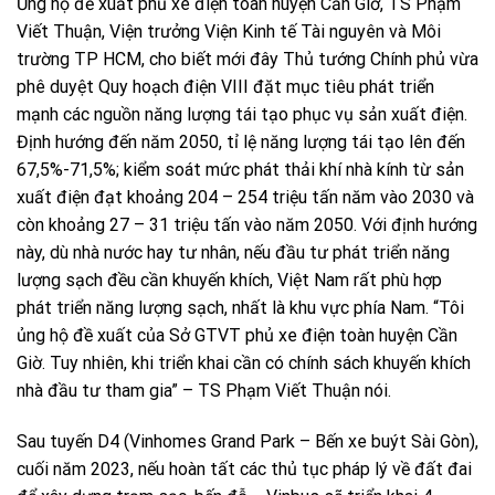
Ủng hộ đề xuất phủ xe điện toàn huyện Cần Giờ, TS Phạm
Viết Thuận, Viện trưởng Viện Kinh tế Tài nguyên và Môi
trường TP HCM, cho biết mới đây Thủ tướng Chính phủ vừa
phê duyệt Quy hoạch điện VIII đặt mục tiêu phát triển
mạnh các nguồn năng lượng tái tạo phục vụ sản xuất điện.
Định hướng đến năm 2050, tỉ lệ năng lượng tái tạo lên đến
67,5%-71,5%; kiểm soát mức phát thải khí nhà kính từ sản
xuất điện đạt khoảng 204 – 254 triệu tấn năm vào 2030 và
còn khoảng 27 – 31 triệu tấn vào năm 2050. Với định hướng
này, dù nhà nước hay tư nhân, nếu đầu tư phát triển năng
lượng sạch đều cần khuyến khích, Việt Nam rất phù hợp
phát triển năng lượng sạch, nhất là khu vực phía Nam. “Tôi
ủng hộ đề xuất của Sở GTVT phủ xe điện toàn huyện Cần
Giờ. Tuy nhiên, khi triển khai cần có chính sách khuyến khích
nhà đầu tư tham gia” – TS Phạm Viết Thuận nói.
Sau tuyến D4 (Vinhomes Grand Park – Bến xe buýt Sài Gòn),
cuối năm 2023, nếu hoàn tất các thủ tục pháp lý về đất đai