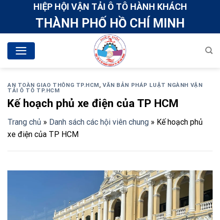
Skip
HIỆP HỘI VẬN TẢI Ô TÔ HÀNH KHÁCH
to
THÀNH PHỐ HỒ CHÍ MINH
content
AN TOÀN GIAO THÔNG TP.HCM
,
VĂN BẢN PHÁP LUẬT NGÀNH VẬN
TẢI Ô TÔ TP.HCM
Kế hoạch phủ xe điện của TP HCM
Trang chủ
»
Danh sách các hội viên chung
»
Kế hoạch phủ
xe điện của TP HCM