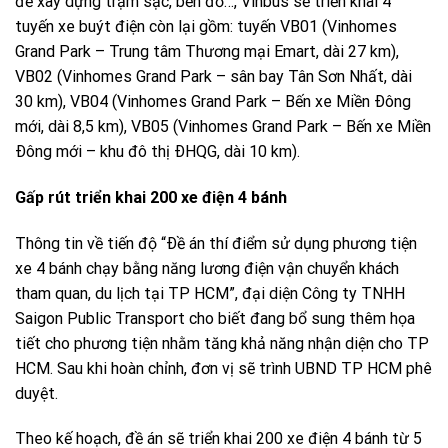
để xây dựng trạm sạc, bến đỗ…, Vinbus sẽ triển khai 4
tuyến xe buýt điện còn lại gồm: tuyến VB01 (Vinhomes
Grand Park – Trung tâm Thương mại Emart, dài 27 km),
VB02 (Vinhomes Grand Park – sân bay Tân Sơn Nhất, dài
30 km), VB04 (Vinhomes Grand Park – Bến xe Miền Ðông
mới, dài 8,5 km), VB05 (Vinhomes Grand Park – Bến xe Miền
Ðông mới – khu đô thị ÐHQG, dài 10 km).
Gấp rút triển khai 200 xe điện 4 bánh
Thông tin về tiến độ “Ðề án thí điểm sử dụng phương tiện
xe 4 bánh chạy bằng năng lương điện vận chuyển khách
tham quan, du lịch tại TP HCM”, đại diện Công ty TNHH
Saigon Public Transport cho biết đang bổ sung thêm họa
tiết cho phương tiện nhằm tăng khả năng nhận diện cho TP
HCM. Sau khi hoàn chỉnh, đơn vị sẽ trình UBND TP HCM phê
duyệt.
Theo kế hoạch, đề án sẽ triển khai 200 xe điện 4 bánh từ 5