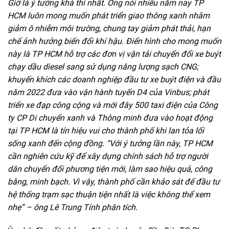
Giờ là ý tưởng khả thi nhất. Ông nói nhiều năm nay TP
HCM luôn mong muốn phát triển giao thông xanh nhằm
giảm ô nhiễm môi trường, chung tay giảm phát thải, hạn
chế ảnh hưởng biến đổi khí hậu. Ðiển hình cho mong muốn
này là TP HCM hỗ trợ các đơn vị vận tải chuyển đổi xe buýt
chạy dầu diesel sang sử dụng năng lượng sạch CNG;
khuyến khích các doanh nghiệp đầu tư xe buýt điện và đầu
năm 2022 đưa vào vận hành tuyến D4 của Vinbus; phát
triển xe đạp công cộng và mới đây 500 taxi điện của Công
ty CP Di chuyển xanh và Thông minh đưa vào hoạt động
tại TP HCM là tín hiệu vui cho thành phố khi lan tỏa lối
sống xanh đến cộng đồng. “Với ý tưởng lần này, TP HCM
cần nghiên cứu kỹ để xây dựng chính sách hỗ trợ người
dân chuyển đổi phương tiện mới, làm sao hiệu quả, công
bằng, minh bạch. Vì vậy, thành phố cần khảo sát để đầu tư
hệ thống trạm sạc thuận tiện nhất là việc không thể xem
nhẹ” – ông Lê Trung Tính phân tích.