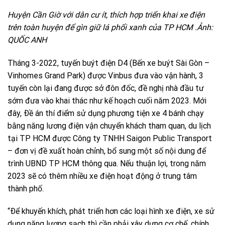
Huyện Cần Giờ với dân cư ít, thích hợp triển khai xe điện
trên toàn huyện để gìn giữ lá phổi xanh của TP HCM .Ảnh:
QUỐC ANH
Tháng 3-2022, tuyến buýt điện D4 (Bến xe buýt Sài Gòn –
Vinhomes Grand Park) được Vinbus đưa vào vận hành, 3
tuyến còn lại đang được sở đôn đốc, đề nghị nhà đầu tư
sớm đưa vào khai thác như kế hoạch cuối năm 2023. Mới
đây, Ðề án thí điểm sử dụng phương tiện xe 4 bánh chạy
bằng năng lương điện vận chuyển khách tham quan, du lịch
tại TP HCM được Công ty TNHH Saigon Public Transport
– đơn vị đề xuất hoàn chỉnh, bổ sung một số nội dung để
trình UBND TP HCM thông qua. Nếu thuận lợi, trong năm
2023 sẽ có thêm nhiều xe điện hoạt động ở trung tâm
thành phố.
“Ðể khuyến khích, phát triển hơn các loại hình xe điện, xe sử
dụng năng lượng sạch thì cần phải xây dựng cơ chế, chính