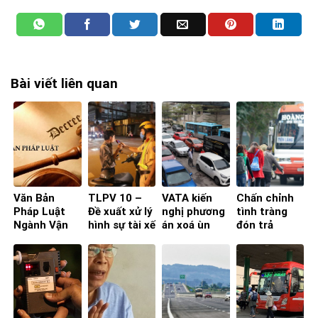
Bài viết liên quan
Văn Bản
TLPV 10 –
VATA kiến
Chấn chỉnh
Pháp Luật
Đề xuất xử lý
nghị phương
tình tràng
Ngành Vận
hình sự tài xế
án xoá ùn
đón trả
Tải
có nồng độ
tắc đăng
khách gây
cồn mức
kiểm cuối
mất trật tự
cao: Các
năm
ATGT ở
chuyên gia
TPHCM
nói gì?