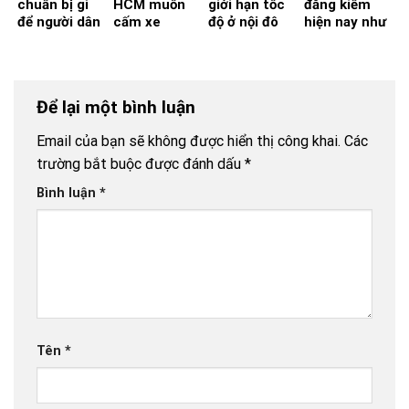
chuẩn bị gì
HCM muốn
giới hạn tốc
đăng kiểm
để người dân
cấm xe
độ ở nội đô
hiện nay như
an tâm về
giường nằm
TP.HCM?
thế nào?
nhà ăn Tết?
vào nội đô
Để lại một bình luận
Email của bạn sẽ không được hiển thị công khai.
Các
trường bắt buộc được đánh dấu
*
Bình luận
*
Tên
*