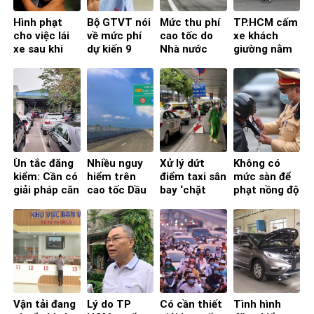
Hình phạt
Bộ GTVT nói
Mức thu phí
TP.HCM cấm
cho việc lái
về mức phí
cao tốc do
xe khách
xe sau khi
dự kiến 9
Nhà nước
giường nằm
uống rượu
đoạn, tuyến
đầu tư nên
vào nội đô:
bia tại các
cao tốc
vừa phải
Doanh
quốc gia trên
nghiệp, hiệp
thế giới
hội nói gì?
Ùn tắc đăng
Nhiều nguy
Xử lý dứt
Không có
kiểm: Cần có
hiểm trên
điểm taxi sân
mức sàn để
giải pháp căn
cao tốc Dầu
bay ‘chặt
phạt nồng độ
cơ để tháo
Giây – Phan
chém’, đừng
cồn là chưa
gỡ cho
Thiết – Vĩnh
‘bắt cóc bỏ
ổn
doanh
Hảo
dĩa’
nghiệp
Vận tải đang
Lý do TP
Có cần thiết
Tình hình