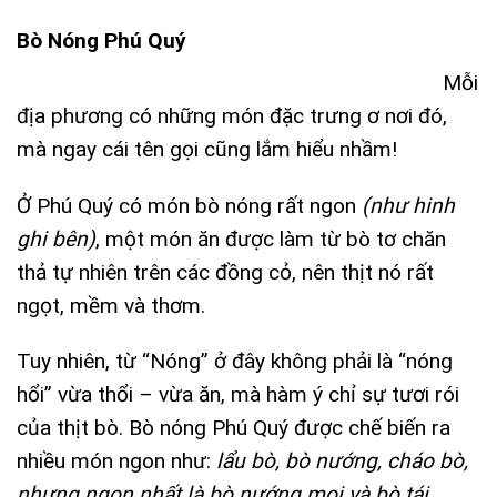
Bò Nóng Phú Quý
Mỗi
địa phương có những món đặc trưng ơ nơi đó,
mà ngay cái tên gọi cũng lắm hiểu nhầm!
Ở Phú Quý có món bò nóng rất ngon
(như hinh
ghi bên)
, một món ăn được làm từ bò tơ chăn
thả tự nhiên trên các đồng cỏ, nên thịt nó rất
ngọt, mềm và thơm.
Tuy nhiên, từ “Nóng” ở đây không phải là “nóng
hổi” vừa thổi – vừa ăn, mà hàm ý chỉ sự tươi rói
của thịt bò. Bò nóng Phú Quý được chế biến ra
nhiều món ngon như:
lẩu bò, bò nướng, cháo bò,
nhưng ngon nhất là bò nướng mọi và bò tái