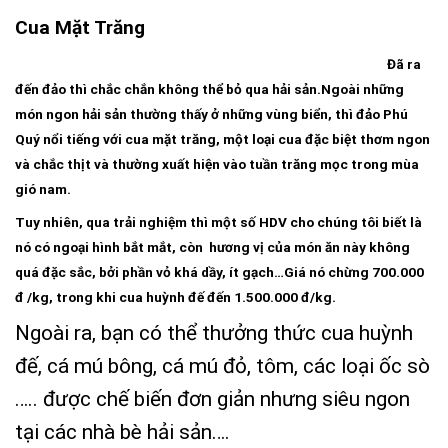
Cua Mặt Trăng
Đã ra
đến đảo thì chắc chắn không thể bỏ qua hải sản.Ngoài những
món ngon hải sản thường thấy ở những vùng biển, thì đảo Phú
Quý nổi tiếng với cua mặt trăng, một loại cua đặc biệt thơm ngon
và chắc thịt và thường xuất hiện vào tuần trăng mọc trong mùa
gió nam.
Tuy nhiên, qua trải nghiệm thì một số HDV cho chúng tôi biết là
nó có ngoại hình bắt mắt, còn hương vị của món ăn này không
quá đặc sắc, bởi phần vỏ khá dầy, ít gạch…Giá nó chừng 700.000
đ /kg, trong khi cua huỳnh đế đến 1.500.000 đ/kg.
Ngoài ra, bạn có thể thưởng thức cua huỳnh
đế, cá mú bông, cá mú đỏ, tôm, các loại ốc sò
….. được chế biến đơn giản nhưng siêu ngon
tại các nhà bè hải sản….