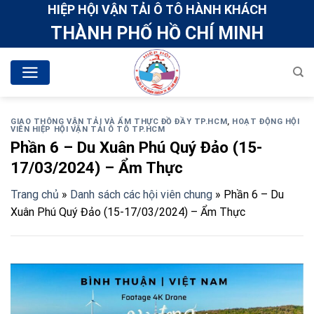
Skip
HIỆP HỘI VẬN TẢI Ô TÔ HÀNH KHÁCH
to
THÀNH PHỐ HỒ CHÍ MINH
content
GIAO THÔNG VẬN TẢI VÀ ẨM THỰC ĐỒ ĐẦY TP.HCM
,
HOẠT ĐỘNG HỘI
VIÊN HIỆP HỘI VẬN TẢI Ô TÔ TP.HCM
Phần 6 – Du Xuân Phú Quý Đảo (15-
17/03/2024) – Ẩm Thực
Trang chủ
»
Danh sách các hội viên chung
»
Phần 6 – Du
Xuân Phú Quý Đảo (15-17/03/2024) – Ẩm Thực