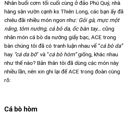
Nhân buổi cơm tối cuối cùng ở đảo Phú Quý, nhà
hàng sân vườn cạnh ks Thiên Long, các bạn ấy đã
chiêu đãi nhiều món ngon như
: Gỏi gà, mực một
nắng, tôm nướng, cá bò da, ốc bàn tay…
cũng
nhân món cá bò da nướng giấy bạc, ACE trong
bàn chúng tôi đã có tranh luận nhau vể “
cá bò da”
hay
“cá da bò
” và “
cá bò hòm”
giống, khác nhau
như thế nào? Bản thân tôi đã dùng các món này
nhiều lần, nên xin ghi lại để ACE trong đoàn cùng
rõ:
Cá bò hòm