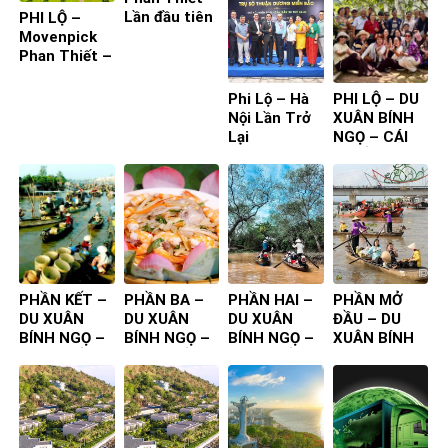
Lần đầu tiên
PHI LỘ –
ta đến – Bìa
Movenpick
1
Phan Thiết –
Lần đầu tiên
ta đến
Phi Lộ – Hà
PHI LỘ – DU
Nội Lần Trở
XUÂN BÍNH
Lại
NGỌ – CÁI
BÈ ĐỒNG
THÁP
PHẦN KẾT –
PHẦN BA –
PHẦN HAI –
PHẦN MỞ
DU XUÂN
DU XUÂN
DU XUÂN
ĐẦU – DU
BÍNH NGỌ –
BÍNH NGỌ –
BÍNH NGỌ –
XUÂN BÍNH
CÁI BÈ ĐỒNG
CÁI BÈ ĐỒNG
CÁI BÈ ĐỒNG
NGỌ – CÁI
THÁP
THÁP
THÁP
BÈ ĐỒNG
THÁP