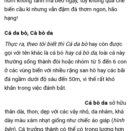
hòm không tanh mà béo ngậy, tuy không qua chế
biến cầu kì nhưng vẫn đậm đà thơm ngon, hão
hạng!
Cá da bò, Cà bò da
Thực ra, theo tôi biết thì Cá da bò
hay còn được
gọi với tên khác là cá bò
hay cá bò da,
loài cá này
thường sống thành đôi hoặc nhóm từ 5 đến 6 con
ở các vùng biển với nhiều rặng san hô hay các bãi
đá ngầm dưới độ sâu đến 50m, vì thế rất khó
khăn trong việc đánh bắt.
Cá bò da
sở hữu
thân dài, thon, dẹp với các vảy nhỏ, da nhám, khá
dày màu xám nhạt giống như chiếc áo giáp (
hình
bên
). Cá trưởng thành có thể có trọng lượng hơn