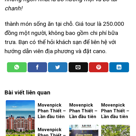
chanh!
thành món sống ăn tại chỗ. Giá tour là 250.000
đồng một người, không bao gồm chi phí bữa
trưa. Bạn có thể hỏi khách sạn để liên hệ với
hướng dẫn viên địa phương và đặt cano.
Bài viết liên quan
Movenpick
Movenpick
Movenpick
Phan Thiết –
Phan Thiết –
Phan Thiết –
Lần đầu tiên
Lần đầu tiên
Lần đầu tiên
ta đến – Bìa
ta đến – Bìa
ta đến – Bìa
4
3
2
Movenpick
Phan Thiết –