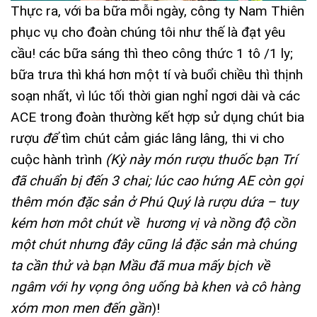
Thực ra, với ba bữa mỗi ngày, công ty Nam Thiên
phục vụ cho đoàn chúng tôi như thế là đạt yêu
cầu! các bữa sáng thì theo công thức 1 tô /1 ly;
bữa trưa thì khá hơn một tí và buổi chiều thì thịnh
soạn nhất, vì lúc tối thời gian nghỉ ngơi dài và các
ACE trong đoàn thường kết hợp sử dụng chút bia
rượu
để
tìm chút cảm giác lâng lâng, thi vi cho
cuộc hành trình
(Kỳ này món rượu thuốc bạn Trí
đã chuẩn bị đến 3 chai; lúc cao hứng AE còn gọi
thêm món đặc sản ở Phú Quý là rượu dứa – tuy
kém hơn môt chút về hương vị và nồng độ cồn
một chút nhưng đây cũng lả đặc sản mà chúng
ta cần thử và bạn Mầu đã mua mấy bịch về
ngâm với hy vọng ông uống bà khen và cô hàng
xóm mon men đến gần
)!