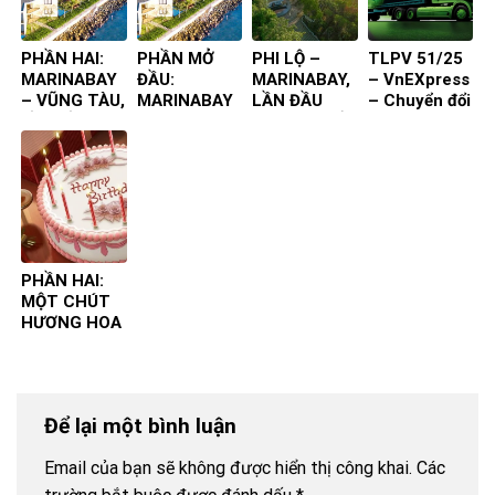
PHẦN HAI:
PHẦN MỞ
PHI LỘ –
TLPV 51/25
MARINABAY
ĐẦU:
MARINABAY,
– VnEXpress
– VŨNG TÀU,
MARINABAY
LẦN ĐẦU
– Chuyển đổi
LẦN ĐẦU
– VŨNG TÀU,
TIÊN TA ĐẾN
xanh TP.HCM
TIÊN TA ĐẾN
LẦN ĐẦU
TIÊN TA ĐẾN
PHẦN HAI:
MỘT CHÚT
HƯƠNG HOA
– SINH
NHẬT 75 –
TUỔI CỦA
GIÀ YẾU
Để lại một bình luận
Email của bạn sẽ không được hiển thị công khai.
Các