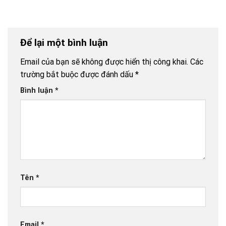
tôi hay Quy
tôi hay Quy
17/03/2024)
17/03/2024)
Nhơn, lần trở
Nhơn, lần trở
– Những nơi
– Dẫn nhập,
lại (6-
lại (6-
đã qua và
Giới thiệu
10/6/2020)-
10/6/2020)-
dấu ấn để lại
Để lại một bình luận
Những nơi đã
Những nơi đã
qua và dấu
qua và dấu
Email của bạn sẽ không được hiển thị công khai.
Các
ấn ở lại
ấn ở lại
trường bắt buộc được đánh dấu
*
Bình luận
*
Tên
*
Email
*