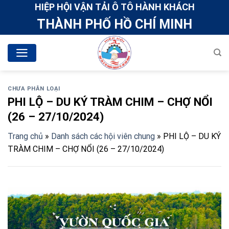
Skip
HIỆP HỘI VẬN TẢI Ô TÔ HÀNH KHÁCH
to
THÀNH PHỐ HỒ CHÍ MINH
content
CHƯA PHÂN LOẠI
PHI LỘ – DU KÝ TRÀM CHIM – CHỢ NỔI
(26 – 27/10/2024)
Trang chủ
»
Danh sách các hội viên chung
»
PHI LỘ – DU KÝ
TRÀM CHIM – CHỢ NỔI (26 – 27/10/2024)