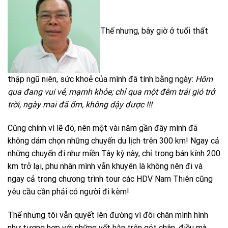
Thế nhưng, bây giờ ở tuổi thất
thập ngũ niên, sức khoẻ của mình đã tính bằng ngày:
Hôm
qua đang vui vẻ, mạmh khỏe; chỉ qua một đêm trái gió trở
trời, ngày mai đã ốm, không dậy được !!!
Cũng chính vì lẽ đó, nên một vài năm gần đây mình đã
không dám chọn những chuyến du lịch trên 300 km! Ngay cả
những chuyến đi như miền Tây kỳ này, chỉ trong bán kính 200
km trở lại, phu nhân mình vẫn khuyên là không nên đi và
ngay cả trong chương trình tour các HDV Nam Thiên cũng
yêu cầu cần phải có người đi kèm!
Thế nhưng tôi vẫn quyết lên đường vì đôi chân mình hình
như tương hợp với những vết hằn trên gót chân, điều mà