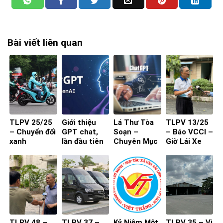
Bài viết liên quan
TLPV 25/25
Giới thiệu
Lá Thư Tòa
TLPV 13/25
– Chuyển đổi
GPT chat,
Soạn –
– Báo VCCI –
xanh
lần đầu tiên
Chuyên Mục
Giờ Lái Xe
400.000 xe
Tôi biết đến!
Chat GPT
máy trên địa
bàn TP.HCM
TLPV 48 –
TLPV 37 –
Kỷ Niệm Một
TLPV 35 – Vì