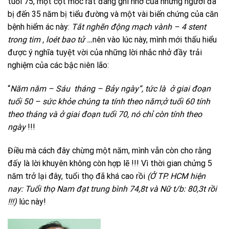
tuổi 75, một cột mốc rất đáng ghi nhớ của những người đã
bị đến 35 năm bị tiểu đường và một vài biến chứng của căn
bệnh hiểm ác này:
Tắt nghẽn động mạch vành – 4 stent
trong tim , loét bao tử …
nên vào lúc này, mình mới thấu hiểu
được ý nghĩa tuyệt vời của những lời nhắc nhở đầy trải
nghiệm của các bậc niên lão:
“
Năm năm – Sáu tháng – Bảy ngày”, tức là ở giai đoạn
tuổi 50 – sức khỏe chúng ta tính theo năm;ở tuổi 60 tính
theo tháng và ở giai đoạn tuổi 70, nó chỉ còn tính theo
ngày
!!!
Điều mà cách đây chừng một năm, mình vẫn còn cho rằng
đấy là lời khuyên không còn hợp lẽ !!! Vì thời gian chửng 5
năm trở lại đây, tuổi thọ đã khá cao rồi
(Ở TP. HCM hiện
nay: Tuổi thọ Nam đạt trung bình 74,8t và Nữ t/b: 80,3t rồi
!!!)
lúc này!