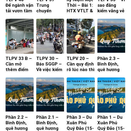
Để ngành vận
Trung
Thời – Bài 1:
sao đăng
tải vươn tầm
chuyển
HTX VTLT &
kiểm vắng vẻ
quốc tế
khách ở
DL Việt
khác xa dự
TP.HCM
Thắng
báo?
TLPV 33 B –
TLPV 30 –
TLPV 20 –
Phần 2.3 –
Cần mở
Báo SGGP –
Cần quy định
Bình Định,
thêm điểm
Về việc kiểm
rõ lúc nào thì
quê hương
đón, trả
định xe 2
CSGT được
tôi hay Quy
khách tuyến
bánh!
phép truy
Nhơn, lần trở
cố định
đuổi người vi
lại (6-
phạm
10/6/2020)-
Những nơi đã
qua và dấu
ấn ở lại
Phần 2.2 –
Phần 2.1 –
Phần 3 – Du
Phần 1 – Du
Bình Định,
Bình Định,
Xuân Phú
Xuân Phú
quê hương
quê hương
Quý Đảo (15-
Quý Đảo (15-