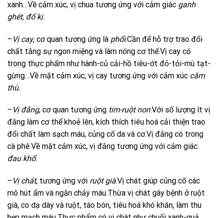
xanh…Về cảm xúc, vị chua tương ứng với cảm giác
ganh
ghét, đố kị.
–
Vị cay
, cơ quan tương ứng là
phổi
.Cần để hỗ trợ trao đổi
chất tăng sự ngon miệng và làm nóng cơ thể.Vị cay có
trong thực phẩm như hành-củ cải-hồ tiêu-ớt đỏ-tỏi-mù tạt-
gừng…Về mặt cảm xúc, vị cay tương ứng với cảm xúc
căm
thù.
–
Vị đắng
, cơ quan tương ứng
tim-ruột non
.Với số lượng ít vị
đắng làm cơ thể khoẻ lên, kích thích tiêu hoá cải thiện trao
đổi chất làm sạch máu, củng cố da và cơ.Vị đắng có trong
cà phê.Về mặt cảm xúc, vị đắng tương ứng với cảm giác
đau khổ.
–
Vị chát
, tương ứng với
ruột già
.Vị chát giúp củng cố các
mô hút ẩm và ngăn chảy máu.Thừa vị chát gây bệnh ở ruột
già, co dạ dày và ruột, táo bón, tiêu hoá khó khăn, làm thu
hẹp mạch máu.Thực phẩm có vị chát như chuối xanh-quả