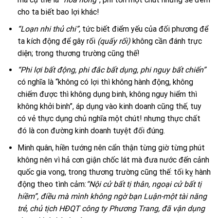
cho ta biết bao lợi khác!
“Loạn nhi thủ chi”,
tức biết điểm yếu của đối phương để
ta kích động để gây rối
(quấy rối)
không cần đánh trực
diện; trong thương trường cũng thế!
“Phi lợi bất động, phi đắc bất dụng, phi nguy bất chiến”
có nghĩa là “không có lợi thì không hành động, không
chiếm được thì không dụng binh, không nguy hiểm thì
không khởi binh”, áp dụng vào kinh doanh cũng thế, tuy
có vẻ thực dụng chủ nghĩa một chút! nhưng thực chất
đó là con đường kinh doanh tuyệt đối đúng.
Minh quân, hiền tướng nên cẩn thận từng giờ từng phút
không nên vì hả cơn giận chốc lát mà đưa nước đến cảnh
quốc gia vong, trong thương trường cũng thế: tối kỵ hành
động theo tình cảm:
“Nội cử bất tị thân, ngoại cử bất tị
hiềm”, điều mà mình không ngờ bạn Luận-một tài năng
trẻ, chủ tịch HĐQT công ty Phương Trang, đã vận dụng