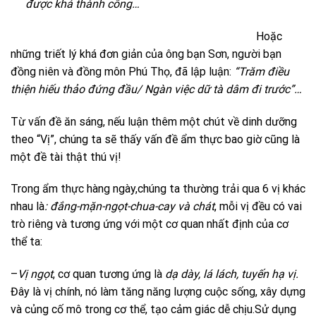
được khá thành công…
Hoặc
những triết lý khá đơn giản của ông bạn Sơn, người bạn
đồng niên và đồng môn Phú Thọ, đã lập luận:
“Trăm điều
thiện hiếu thảo đứng đầu/ Ngàn việc dữ tà dâm đi trước”…
Từ vấn đề ăn sáng, nếu luận thêm một chút về dinh dưỡng
theo “Vị”, chúng ta sẽ thấy vấn đề ẩm thực bao giờ cũng là
một đề tài thật thú vị!
Trong ẩm thực hàng ngày,chúng ta thường trải qua 6 vị khác
nhau là
: đắng-mặn-ngọt-chua-cay và chát
, mỗi vị đều có vai
trò riêng và tương ứng với một cơ quan nhất định của cơ
thể ta:
–
Vị ngọt
, cơ quan tương ứng là
dạ dày, lá lách, tuyến hạ vị.
Đây là vị chính, nó làm tăng năng lượng cuộc sống, xây dựng
và củng cố mô trong cơ thể, tạo cảm giác dễ chịu.Sử dụng