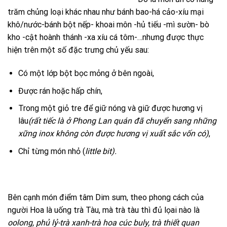
trăm chủng loại khác nhau như bánh bao-há cảo-xíu mại
khô/nước-bánh bột nếp- khoai môn -hủ tiếu -mì sườn- bò
kho -cật hoành thánh -xa xíu cá tôm-…nhưng được thực
hiện trên một số đặc trưng chủ yếu sau:
Có một lớp bột bọc mỏng ở bên ngoài,
Được rán hoặc hấp chín,
Trong một giỏ tre để giữ nóng và giữ được hương vị
lâu
(rất tiếc là ở Phong Lan quán đã chuyển sang những
xững inox không còn được hương vị xuất sắc vốn có)
,
Chỉ từng món nhỏ (
little bit).
Bên cạnh món điểm tâm Dim sum, theo phong cách của
người Hoa là uống trà Tàu, mà trà tàu thì đủ lọai nào là
oolong, phủ lỷ-trà xanh-trà hoa cúc buly, trà thiết quan