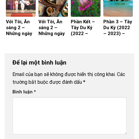
Với Tôi, Ăn
Với Tôi, Ăn
Phần Kết –
Phần 3 – Tây
sáng 2 –
sáng 2 –
Tây Du Ký
Du Ký (2022
Những ngày
Những ngày
(2022 –
– 2023) –
nghỉ hưu!
nghỉ hưu!
2023)
Kiên Giang
(Phần 2)
(Phần 1)
Để lại một bình luận
Email của bạn sẽ không được hiển thị công khai.
Các
trường bắt buộc được đánh dấu
*
Bình luận
*