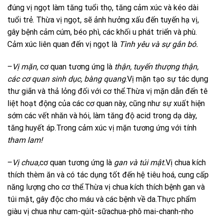
đúng vị ngọt làm tăng tuổi thọ, tăng cảm xúc và kéo dài
tuổi trẻ. Thừa vị ngọt, sẽ ảnh hưởng xấu đến tuyến hạ vị,
gây bệnh cảm cúm, béo phì, các khối u phát triển và phù.
Cảm xúc liên quan đến vị ngọt là
Tình yêu và sự gắn bó.
–
Vị mặn,
cơ quan tương ứng là
thận, tuyến thượng thận,
các cơ quan sinh dục, bàng quang
.Vị mặn tạo sự tác dụng
thư giãn và thả lỏng đối với cơ thể.Thừa vị mặn dẫn đến tê
liệt hoạt động của các cơ quan này, cũng như sự xuất hiện
sớm các vết nhăn và hói, làm tăng độ acid trong dạ dày,
tăng huyết áp.Trong cảm xúc vị mặn tương ứng với tính
tham lam!
–
Vị chua,
cơ quan tương ứng là
gan và túi mật.
Vị chua kích
thích thèm ăn và có tác dụng tốt đến hệ tiêu hoá, cung cấp
năng lượng cho cơ thể.Thừa vị chua kích thích bệnh gan và
túi mật, gây độc cho máu và các bệnh về da.Thực phẩm
giàu vị chua như cam-qúit-sữachua-phô mai-chanh-nho