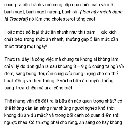
chúng ta cần tránh vì nó cung cấp quá nhiều calo và mỡ:
bánh ngọt, bánh ngọt nướng, bánh rán
( loại này mệnh danh
là Transfat)
nó làm cho cholesterol tăng cao!
Hoặc một số loại thức ăn nhanh như thịt băm – xúc xích…
chất béo trong thức ăn nhanh, thường gấp 5 lần mức cần
thiết trong một ngày!
Thực ra, đây là công việc mà chúng ta không ai không làm
chỉ vì lý do đơn giản là sau khỏang 8 – 9 giờ chúng ta ngủ về
đêm, sáng bụng đói, cần cung cấp năng lượng cho cơ thể
hoạt động và theo thông lệ với ba bữa ăn truyền thống
sáng-trưa-chiều mà ai ai cũng biết.
Thế nhưng vấn đề đặt ra là bữa ăn nào quan trọng nhất? có
thể không cần ăn sáng như những người nghèo khó thời
không đủ ăn-đủ mặc? và trong bối cảnh có quan điểm trái
ngược nhau. Có trường phái cho rằng, ăn sáng có hay không