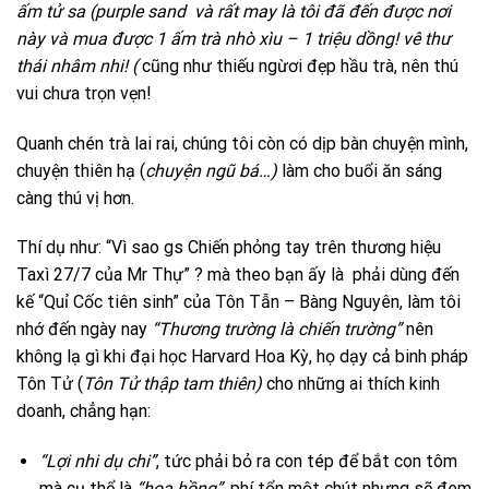
ấm tử sa (purple sand và rất may là tôi đã đến được nơi
này và mua được 1 ấm trà nhò xìu – 1 triệu dồng! vê thư
thái nhâm nhi! (
cũng như thiếu ngừơi đẹp hầu trà, nên thú
vui chưa trọn vẹn!
Quanh chén trà lai rai, chúng tôi còn có dịp bàn chuyện mình,
chuyện thiên hạ (
chuyện ngũ bá…)
làm cho buổi ăn sáng
càng thú vị hơn.
Thí dụ như: “Vì sao gs Chiến phỏng tay trên thương hiệu
Taxì 27/7 của Mr Thự” ? mà theo bạn ấy là phải dùng đến
kế “Quỉ Cốc tiên sinh” của Tôn Tẫn – Bàng Nguyên, làm tôi
nhớ đến ngày nay
“Thương trường là chiến trường”
nên
không lạ gì khi đại học Harvard Hoa Kỳ, họ dạy cả binh pháp
Tôn Tử (
Tôn Tử thập tam thiên)
cho những ai thích kinh
doanh, chẳng hạn:
“Lợi nhi dụ chi”
, tức phải bỏ ra con tép để bắt con tôm
mà cụ thể là
“hoa hồng”
, phí tổn một chút nhưng sẽ đem