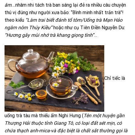
âm
….nhâm nhi tách trà ban sáng lại đẻ ra nhiều câu chuyện
thú vị đúng như người xưa bảo: “Bình minh nhất trản trà”!
theo kiểu
“Làm trai biết đánh tổ tôm/Uống trà Mạn Hảo
ngâm nôm Thúy Kiều”
hoặc như cụ Tiên Điền Nguyễn Du:
“Hương gây mùi nhớ trà khang giọng tình”
…
Chỉ tiếc là
uống trà tàu mà thiếu ấm Nghi Hưng (
Tên một huyện gần
Thượng Hải thuộc tỉnh Giang Tô, có loại đất sét mịn, có
chứa thạch anh-mica-và đặc biệt là chất sắt thường gọi là