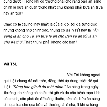
cũng được! Trong khi có trường phái cho rằng bữa ăn sáng
chính là bữa ăn quan trọng nhất chứ không phải bữa ăn trưa
hay ăn tối!?
Chắc có lẽ câu nói hay nhất là của ai đó, tôi đã từng đọc
nhưng không nhớ chính xác, nhưng có đại ý rất hay là:
“Ăn
sáng là ăn cho Ta, ăn trưa là ăn cho Bạn và ăn tối là ăn
cho Kẻ thù”
.Thật thú vị phải không các bạn?
Với Tôi,
Với Tôi không ngoài
qui luật chung đã nói trên, đồng thời áp dụng triệt để qui
luật:
“Đừng bao giờ đi ăn một mình!”
Ăn sáng trong ngày
thường, do không có nhiều thì giờ và do căn bệnh mạn tính
của mình, cần phải ăn để uống thuốc, nên các bữa ăn sáng
chỉ qua loa cho qua bữa và thường là ở nhà, ít khi ra hàng