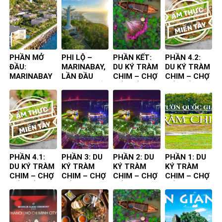
PHẦN MỞ
PHI LỘ –
PHẦN KẾT:
PHẦN 4.2:
ĐẦU:
MARINABAY,
DU KÝ TRÀM
DU KÝ TRÀM
MARINABAY
LẦN ĐẦU
CHIM – CHỢ
CHIM – CHỢ
– VŨNG TÀU,
TIÊN TA ĐẾN
NỔI – ẨM
NỔI – ẨM
LẦN ĐẦU
THỰC
THỰC
TIÊN TA ĐẾN
CHUYẾN ĐI
CHUYẾN ĐI
PHẦN 4.1:
PHẦN 3: DU
PHẦN 2: DU
PHẦN 1: DU
DU KÝ TRÀM
KÝ TRÀM
KÝ TRÀM
KÝ TRÀM
CHIM – CHỢ
CHIM – CHỢ
CHIM – CHỢ
CHIM – CHỢ
NỔI – ẨM
NỔI
NỔI
NỔI
THỰC
CHUYẾN ĐI