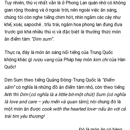
Tuy nhiên, thú vị nhất vẫn là ở Phong Lan quán nhờ có không
gian rộng thoáng và ở ngoài trời, nên ngoài việc ăn sáng,
chúng tôi còn nghe tiếng chim hót, nhìn ngắm các cây như
khế, xoài, sapochê…trĩu trái, ngắm hoa phong lan đung đưa
trước gió khá nhiều thú vị và đặc biệt là thưởng thức món
ăn điểm tâm
“Dim sum”.
Thực ra, đây là món ăn sáng nổi tiếng của Trung Quốc
không khác gì
rượu vang
của Pháp hay món
kim chi
của Hàn
Quốc!
Dim Sum theo tiếng Quảng Đông-Trung Quốc là
“Điểm
sấm”
có nghĩa là những đồ ăn điểm tâm nhỏ, còn theo tiếng
Anh thì
Dim
(
có nghĩa là a little bit-một chút)
Sum
(có nghĩa
là love and care – yêu mến và quan tâm),
nói chung đó là
một món ăn được
cook with the hearted love
–
nấu ăn với cả
trái tim yêu thương!
Đó là món ăn có hàng