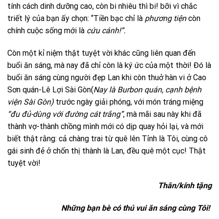
tính cách dinh dưỡng cao, còn bi nhiêu thì bi! bỡi vì chắc
triết lý của bạn ấy chọn: “Tiền bạc chỉ là
phương tiện
còn
chính cuộc sống mới là
cứu cánh!”.
Còn một kỉ niệm thật tuyệt vời khác cũng liên quan đến
buổi ăn sáng, mà nay đã chỉ còn là ký ức của một thời! Đó là
buổi ăn sáng cùng người đẹp Lan khi còn thuở hàn vi ở Cao
Sơn quán-Lê Lợi Sài Gòn(
Nay là Burbon quán, cạnh bệnh
viện Sài Gòn)
trước ngày giải phóng, với món tráng miệng
“đu đủ-dùng với đường cát trắng”
, mà mãi sau này khi đã
thành vợ-thành chồng mình mới có dịp quay hỏi lại, và mới
biết thật rằng: cả chàng trai từ quê lên Tỉnh là Tôi, cùng cô
gái sinh đẻ ở chốn thị thành là Lan, đều quê một cục! Thật
tuyệt vời!
Thân/kính tặng
Những bạn bè có thú vui ăn sáng cùng Tôi!