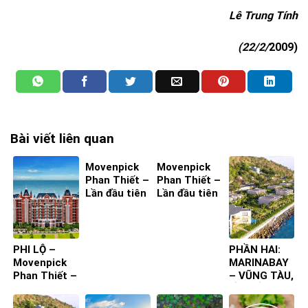
Lê Trung Tính
(22/2/
2009
)
Bài viết liên quan
Movenpick
Movenpick
Phan Thiết –
Phan Thiết –
Lần đầu tiên
Lần đầu tiên
ta đến – Bìa
ta đến – Bìa
4
3
PHI LỘ –
PHẦN HAI:
Movenpick
MARINABAY
Phan Thiết –
– VŨNG TÀU,
Lần đầu tiên
LẦN ĐẦU
ta đến
TIÊN TA ĐẾN