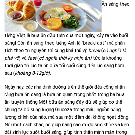
Ăn sáng theo
tiếng Việt là bữa ăn đầu tiên của một ngày, xảy ra vào buổi
sáng! Còn ăn sáng theo tiếng Anh là “breakfast” mà phân
tích theo từ nguyên thì cũng khá thú vị:
break
(
có nghĩa là
phá vỡ
) và
fast
(
có nghĩa thời kỳ nhịn ăn)
tức là khoảng
thời gian từ lúc ta ăn bữa tối cuối cùng đến lúc sáng hôm
sau (
khoảng 8-12giờ).
Ngày nay, các nhà dinh dưỡng trên thế giới đều công nhận
rằng bữa ăn sáng là bữa ăn quan trọng nhất trong ba bữa
ăn truyền thống.Một bữa ăn sáng đầy đủ sẽ giúp cơ thể
chúng ta bổ sung lượng Glucoza trong máu, nguồn năng
lượng chính của não, mà sau một đêm dài không họat động.
Nói một cách khác, nó giúp nâng cao được sức khỏe và kéo
dài sinh lực suốt buổi sáng, gíup tinh thần minh mẫn trong