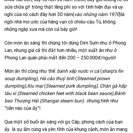
sửa chữa gì! trông thật lãng phí so với tính hiện đại và uy
nghi của nó cách đây hơn 30 năm(
vào những năm 1970
)là
ngôi nhà mơ ước của hàng vạn cô chiêu-cậu Tú, không
những ngày xưa mà còn cả bây giờ!
Còn món ăn sáng thì chúng tôi dùng Dim Sum như ở Phong
Lan, nhưng giá cã thì đắt hơn nhiều, một xuất ăn như ở
Phong Lan quán phải mất đến 200 – 250.000đ/người!
Món ăn thì cũng như thế:
bánh xếp nước vi cá
(
sharp’s fin
soup dumpling)
,
Há cảo thuỷ tinh
(
Steamed prown
dumpling)
,
Xíu mại
(
Steamed pork dumpling)
,
Chân gà hấp
tàu xì
(Steamed chicken feet with black bean sauce),
Bánh
bao Thượng Hải (Shangai steam bun)
…nhưng hình như
“tiền nào của ấy”!
Qua một số buổi ăn sáng với gs Cáp, phong cách của bạn
ấy là sự ấm cúng và yên tĩnh của khung cảnh, món ăn mang