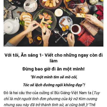
V
ới tôi, Ăn sáng 1- Viết cho những ngay còn đi
làm
Đừng bao giờ đi ăn một mình!
“Đi một mình tim sẽ mồ côi,
Tóc sẽ lệch đường ngôi không đẹp”!
Đó là hai câu thơ của cuồng sĩ Bùi Giáng-Việt Nam ta (
Tuy
chỉ là một người tình đơn phương của kỳ nữ Kim cương
nhưng sau này đã trở thành tình sử, ai cũng biết
)
!
Thế