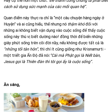
Hay cụ thể hơn một chút
:“Để thành công chúng ta phải biết
cách sử dụng sức mạnh của các mối quan hệ”.
Quan điểm này thực ra chỉ là “một câu chuyện hàng ngày ở
Huyện” và ai cũng hiểu, thế nhưng nó
thậm khó
đối với
những ai không biết vận dụng vào cuộc sống để thấy cuộc
sống này thú vị biết dường nào! đồng thời để biến những
giây phút sống trên cõi đời nầy, nếu không được tất cả là
“những tối tân hôn”
, thì chí ít cũng giống như Krisnamurti -
một triết gia Ấn Độ đã nói:
“Cái mà Phật gọi là Niết bàn,
Jesus gọi là Thiên đàn thì tôi gọi ấy là cuộc sống”.
Ăn sáng,