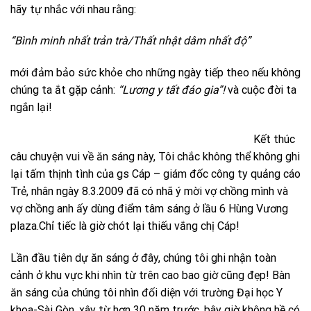
hãy tự nhắc với nhau rằng:
“Bình minh nhất trản trà/Thất nhật dâm nhất độ”
mới đảm bảo sức khỏe cho những ngày tiếp theo nếu không
chúng ta ắt gặp cảnh:
“Lương y tất đáo gia”!
và cuộc đời ta
ngắn lại!
Kết thúc
câu chuyện vui về ăn sáng này, Tôi chắc không thể không ghi
lại tấm thịnh tình của gs Cáp – giám đốc công ty quảng cáo
Trẻ, nhân ngày 8.3.2009 đã có nhã ý mời vợ chồng mình và
vợ chồng anh ấy dùng điểm tâm sáng ở lầu 6 Hùng Vương
plaza.Chỉ tiếc là giờ chót lại thiếu vắng chị Cáp!
Lần đầu tiên dự ăn sáng ở đây, chúng tôi ghi nhận toàn
cảnh ở khu vực khi nhìn từ trên cao bao giờ cũng đẹp! Bàn
ăn sáng của chúng tôi nhìn đối diện với trường Đại học Y
khoa-Sài Gòn, xây từ hơn 30 năm trước, bây giờ không hề có