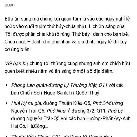
quán.
Bữa ăn sáng mà chúng tôi quan tâm là vào các ngày nghỉ lễ
hoặc vào cuối tuần: thứ bảy-chúa nhật. Lịch ăn sáng của
Tôi được phân chia khá rõ ràng: Thứ bảy- dành cho bạn bè,
Chúa nhật – dành cho phu nhân và gia đình, ngày lễ thì tùy
cơ ứng biến!
Với bạn bè
, chúng tôi thừơng cùng những anh em chiến hữu
quen biết nhiều năm và ăn sáng ở một số địa điểm:
Phong Lan quán-đường Lý Thường Kiệt, Q11
với các
bạn Chiến-Sơn-Ngọc-Sanh,Trị-Quốc-Thuỷ…
Huê Ký mì gia,
đường Thuận Kiều-Q5,
Phở 24-
đường
Nguyễn Trãi-Q5,
Phở Như Ý
-đường 3/2, Q11,
Phở Lệ-
đường Nguyễn Trãi-Q5 với các bạn Hưởng-Phấn-Vy-Anh
Hai Cớ, Hà,Công…
Thuận
Kiều Plaza
-Q11 với Dung-Sĩ-Quỳnh Hoa…