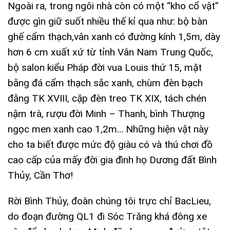
Ngoài ra, trong ngôi nhà còn có một “kho cổ vật”
được gìn giữ suốt nhiều thế kỉ qua như: bộ bàn
ghế cẩm thạch,vân xanh có đường kính 1,5m, dày
hơn 6 cm xuất xứ từ tỉnh Vân Nam Trung Quốc,
bộ salon kiểu Pháp đời vua Louis thứ 15, mặt
bằng đá cẩm thạch sắc xanh, chùm đèn bạch
đằng TK XVIII, cặp đèn treo TK XIX, tách chén
nậm trà, rượu đời Minh – Thanh, bình Thượng
ngọc men xanh cao 1,2m… Những hiện vật này
cho ta biết được mức độ giàu có và thú chơi đồ
cao cấp của mấy đời gia đình họ Dương đất Bình
Thủy, Cần Thơ!
Rời Bình Thủy, đoàn chúng tôi trực chỉ BacLieu,
do đoạn đường QL1 đi Sóc Trăng khá đông xe