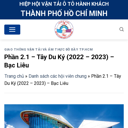
Skip
HIỆP HỘI VẬN TẢI Ô TÔ HÀNH KHÁCH
to
THÀNH PHỐ HỒ CHÍ MINH
content
GIAO THÔNG VẬN TẢI VÀ ẨM THỰC ĐỒ ĐẦY TP.HCM
Phần 2.1 – Tây Du Ký (2022 – 2023) –
Bạc Liêu
Trang chủ
»
Danh sách các hội viên chung
»
Phần 2.1 – Tây
Du Ký (2022 – 2023) – Bạc Liêu