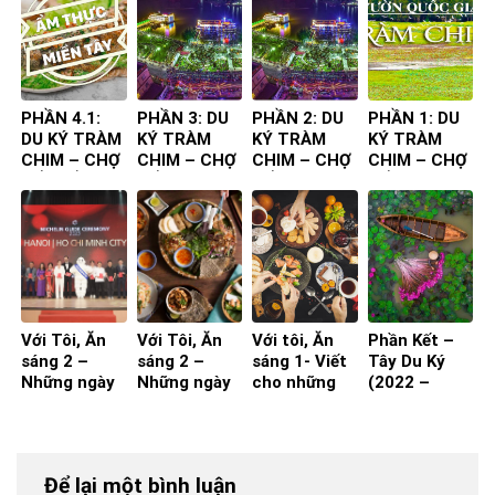
TIÊN TA ĐẾN
CHUYẾN ĐI
CHUYẾN ĐI
PHẦN 4.1:
PHẦN 3: DU
PHẦN 2: DU
PHẦN 1: DU
DU KÝ TRÀM
KÝ TRÀM
KÝ TRÀM
KÝ TRÀM
CHIM – CHỢ
CHIM – CHỢ
CHIM – CHỢ
CHIM – CHỢ
NỔI – ẨM
NỔI
NỔI
NỔI
THỰC
CHUYẾN ĐI
Với Tôi, Ăn
Với Tôi, Ăn
Với tôi, Ăn
Phần Kết –
sáng 2 –
sáng 2 –
sáng 1- Viết
Tây Du Ký
Những ngày
Những ngày
cho những
(2022 –
nghỉ hưu!
nghỉ hưu!
ngay còn đi
2023)
(Phần 2)
(Phần 1)
làm
Để lại một bình luận