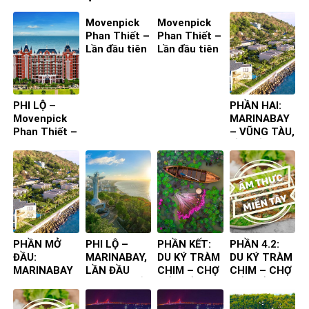
Movenpick
Movenpick
Phan Thiết –
Phan Thiết –
Lần đầu tiên
Lần đầu tiên
ta đến – Bìa
ta đến – Bìa
4
3
PHI LỘ –
PHẦN HAI:
Movenpick
MARINABAY
Phan Thiết –
– VŨNG TÀU,
Lần đầu tiên
LẦN ĐẦU
ta đến
TIÊN TA ĐẾN
PHẦN MỞ
PHI LỘ –
PHẦN KẾT:
PHẦN 4.2:
ĐẦU:
MARINABAY,
DU KÝ TRÀM
DU KÝ TRÀM
MARINABAY
LẦN ĐẦU
CHIM – CHỢ
CHIM – CHỢ
– VŨNG TÀU,
TIÊN TA ĐẾN
NỔI – ẨM
NỔI – ẨM
LẦN ĐẦU
THỰC
THỰC