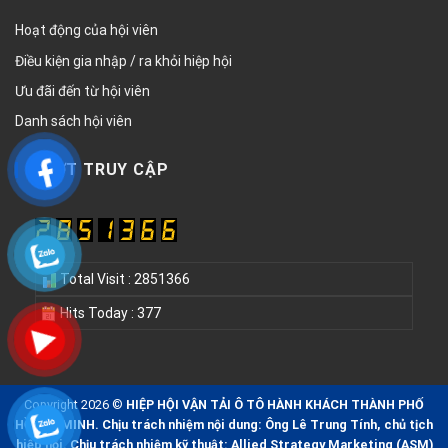
Hoạt động của hội viên
Điều kiện gia nhập / ra khỏi hiệp hội
Ưu đãi đến từ hội viên
Danh sách hội viên
LƯỢT TRUY CẬP
Total Visit : 2851366
Hits Today : 377
Copyright 2026 ©
HIỆP HỘI VẬN TẢI Ô TÔ HÀNH KHÁCH THÀNH PHỐ
HỒ CHÍ MINH. Chịu trách nhiệm nội dung: Ông Lê Trung Tính, chủ tịch
hiệp hội. Chịu trách nhiệm kỹ thuật: Allied Strategy Marketing (ASM)